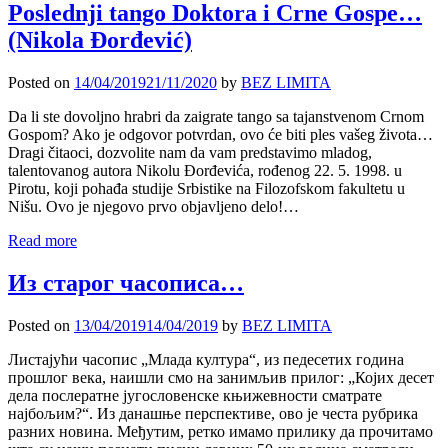
Poslednji tango Doktora i Crne Gospe…
(Nikola Đorđević)
Posted on
14/04/2019
21/11/2020
by
BEZ LIMITA
Da li ste dovoljno hrabri da zaigrate tango sa tajanstvenom Crnom
Gospom? Ako je odgovor potvrdan, ovo će biti ples vašeg života…
Dragi čitaoci, dozvolite nam da vam predstavimo mladog,
talentovanog autora Nikolu Đorđevića, rođenog 22. 5. 1998. u
Pirotu, koji pohađa studije Srbistike na Filozofskom fakultetu u
Nišu. Ovo je njegovo prvo objavljeno delo!…
Read more
Из старог часописа…
Posted on
13/04/2019
14/04/2019
by
BEZ LIMITA
Листајући часопис „Млада култура“, из педесетих година
прошлог века, наишли смо на занимљив прилог: „Којих десет
дела послератне југословенске књижевности сматрате
најбољим?“. Из данашње перспективе, ово је честа рубрика
разних новина. Међутим, ретко имамо прилику да прочитамо