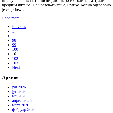
шта су наши познати писци давних 50-их година сматрали
вредним читања. На наслов–питање, Бранко Ћопић одговорио
је следеће:…
Read more
Previous
1
…
98
99
100
101
102
103
Next
Архиве
јул 2026
јун 2026
мај 2026
април 2026
март 2026
фебруар 2026