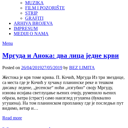
MUZIKA
FILM I POZORIŠTE
STRIP
GRAFITI
ARHIVA BROJEVA
IMPRESUM
MEDIJI O NAMA
Menu
Мргуда и Анока: два лица једне крви
Posted on
26/04/2019
27/05/2019
by
BEZ LIMITA
Жестока је крв томе крива. П. Кочић, Мргуда Из три звездице,
са места где је Кочић у хучању планинске реке и тешком
дисању ледене, „јесенске“ ноћи „изгубио“ своју Мргуду,
изнова исијава светлуцање њених очију, руменило њених
образа, ватра (страст) само наизглед угушена (буквално
угушена). На том планинском пропланку где је последњи пут
видимо, ветар и…
Read more