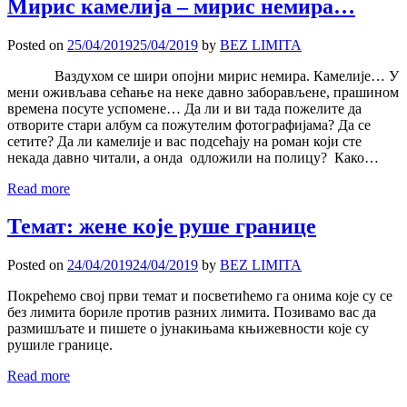
Мирис камелија – мирис немира…
Posted on
25/04/2019
25/04/2019
by
BEZ LIMITA
Ваздухом се шири опојни мирис немира. Камелије… У
мени оживљава сећање на неке давно заборављене, прашином
времена посуте успомене… Да ли и ви тада пожелите да
отворите стари албум са пожутелим фотографијама? Да се
сетите? Да ли камелије и вас подсећају на роман који сте
некада давно читали, а онда одложили на полицу? Како…
Read more
Темат: жене које руше границе
Posted on
24/04/2019
24/04/2019
by
BEZ LIMITA
Покрећемо свој први темат и посветићемо га онима које су се
без лимита бориле против разних лимита. Позивамо вас да
размишљате и пишете о јунакињама књижевности које су
рушиле границе.
Read more