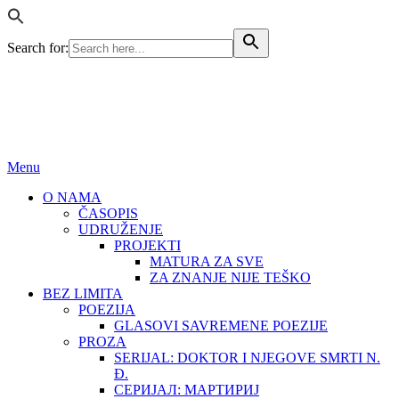
Search for:
BEZ LIMITA
ISSN (ONLINE): 2683-457X
Menu
O NAMA
ČASOPIS
UDRUŽENJE
PROJEKTI
MATURA ZA SVE
ZA ZNANJE NIJE TEŠKO
BEZ LIMITA
POEZIJA
GLASOVI SAVREMENE POEZIJE
PROZA
SERIJAL: DOKTOR I NJEGOVE SMRTI N.
Đ.
СЕРИЈАЛ: МАРТИРИЈ