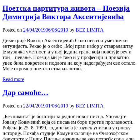
Поетска партитура живота – Поезија
Димитрија Виктора Аксентијевића
Posted on
24/04/2019
06/06/2019
by
BEZ LIMITA
Димитрије Виктор Аксентијевић Соло певач и уметнички
ентузијаста. Рекао је о себи: „Мој први избор у стваралаштву
је музичка уметност, а у њој једина грана која повезује реч и
тон – певање. Поезија ми је тако и у професији и приватно
увек била покретач и подлога на коју надограђујем све остало.
Моје скромно поетско стваралаштво…
Read more
Дар самоће…
Posted on
22/04/2019
01/06/2019
by
BEZ LIMITA
„Без лимита“ је богатији за једног новог писца. Упознајте
Јовану Ковачевић која се писањем бори против пролазности.
Рођена је 25. 8. 1999, године која је заувек уписана у српску
историју. Похађа студије Комуникологије на Филозофском
факултету у Нишу. Писање доживљава као потребу срца, али