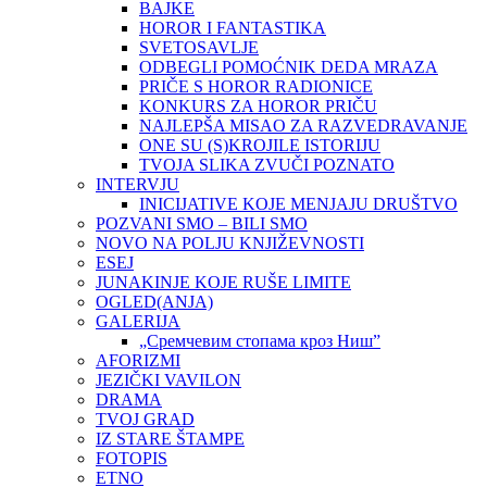
BAJKE
HOROR I FANTASTIKA
SVETOSAVLJE
ODBEGLI POMOĆNIK DEDA MRAZA
PRIČE S HOROR RADIONICE
KONKURS ZA HOROR PRIČU
NAJLEPŠA MISAO ZA RAZVEDRAVANJE
ONE SU (S)KROJILE ISTORIJU
TVOJA SLIKA ZVUČI POZNATO
INTERVJU
INICIJATIVE KOJE MENJAJU DRUŠTVO
POZVANI SMO – BILI SMO
NOVO NA POLJU KNJIŽEVNOSTI
ESEJ
JUNAKINJE KOJE RUŠE LIMITE
OGLED(ANJA)
GALERIJA
„Сремчевим стопама кроз Ниш”
AFORIZMI
JEZIČKI VAVILON
DRAMA
TVOJ GRAD
IZ STARE ŠTAMPE
FOTOPIS
ETNO