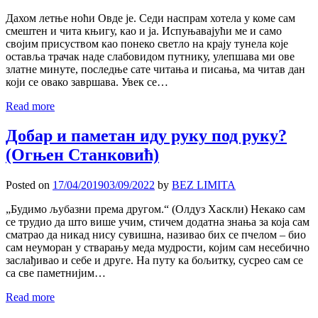
Дахом летње ноћи Овде је. Седи наспрам хотела у коме сам
смештен и чита књигу, као и ја. Испуњавајући ме и само
својим присуством као понеко светло на крају тунела које
оставља трачак наде слабовидом путнику, улепшава ми ове
златне минуте, последње сате читања и писања, ма читав дан
који се овако завршава. Увек се…
Read more
Добар и паметан иду руку под руку?
(Огњен Станковић)
Posted on
17/04/2019
03/09/2022
by
BEZ LIMITA
„Будимо љубазни према другом.“ (Олдуз Хаскли) Некако сам
се трудио да што више учим, стичем додатна знања за која сам
сматрао да никад нису сувишна, називао бих се пчелом – био
сам неуморан у стварању меда мудрости, којим сам несебично
заслађивао и себе и друге. На путу ка бољитку, сусрео сам се
са све паметнијим…
Read more