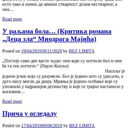
исто тако и начин да зачини стварност дозом нестварног, а
она…
Read more
У раљама бола… (Критика романа
„Деца зла“ Миодрага Мајића)
Posted on
19/04/2019
30/11/2020
by
BEZ LIMITA
„Постоје само две врсте људи: они који су осетили бол и они
ће га тек осетити.“ (Пауло Коељо)
Насиље је
једини језик који су разумели. Бол је једино што су удисали, а
дуго нису могли да дишу. Мржња је једино осећање које су
упознали у најранијем детињству и које се трајно настанило у
њиховим…
Read more
Прича у огледалу
Posted on
17/04/2019
09/06/2019
by
BEZ LIMITA