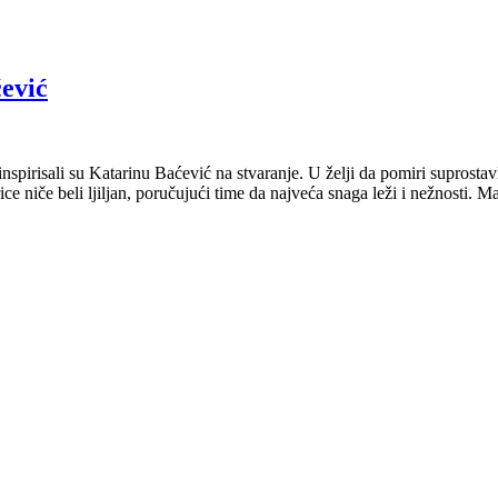
ćević
inspirisali su Katarinu Baćević na stvaranje. U želji da pomiri suprosta
trice niče beli ljiljan, poručujući time da najveća snaga leži i nežnosti.