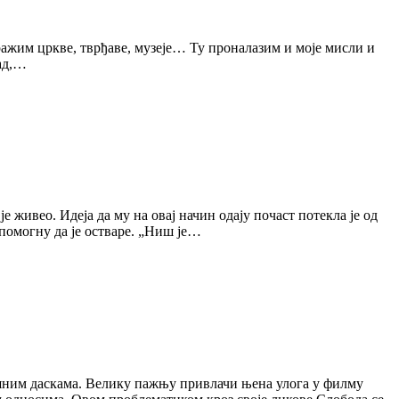
ражим цркве, тврђаве, музеје… Ту проналазим и моје мисли и
зад,…
 живео. Идеја да му на овај начин одају почаст потекла је од
помогну да је остваре. „Ниш је…
ишним даскама. Велику пажњу привлачи њена улога у филму