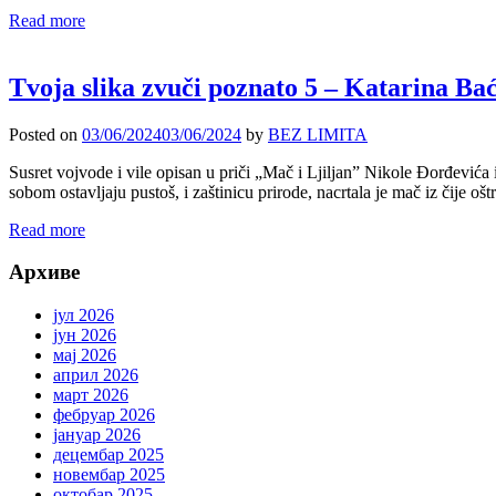
Read more
Tvoja slika zvuči poznato 5 – Katarina Ba
Posted on
03/06/2024
03/06/2024
by
BEZ LIMITA
Susret vojvode i vile opisan u priči „Mač i Ljiljan” Nikole Đorđevića 
sobom ostavljaju pustoš, i zaštinicu prirode, nacrtala je mač iz čije oš
Read more
Архиве
јул 2026
јун 2026
мај 2026
април 2026
март 2026
фебруар 2026
јануар 2026
децембар 2025
новембар 2025
октобар 2025