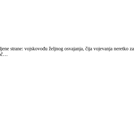
vljene strane: vojskovođu željnog osvajanja, čija vojevanja neretko za
 Mač…