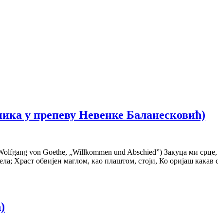
сника у препеву Невенке Баланесковић)
lfgang von Goethe, „Willkommen und Abschied”) Закуца ми срце, 
села; Храст обвијен маглом, као плаштом, стоји, Ко оријаш кака
)