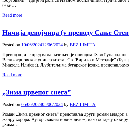
„Јорговани”, где је играла са Иваном Босиљчићем. Прича овог
бави…
Read more
Ничија девојчица (у преводу Сање Сте
Posted on
10/06/2024
12/06/2024
by
BEZ LIMITA
Превод који је пред вама начињен је поводом IX међународн
Великотрновског универзитета „Св. Ћирило и Методије” (Бугарс
Миахела Илијева). Љубитељима бугарског језика представљам
Read more
„Зима црвеног снега”
Posted on
05/06/2024
05/06/2024
by
BEZ LIMITA
Роман „Зима црвеног снега” представља други роман младог, а
жанру хорора. Аутор сваким новим делом, иако остаје у оквиру
„Зима…