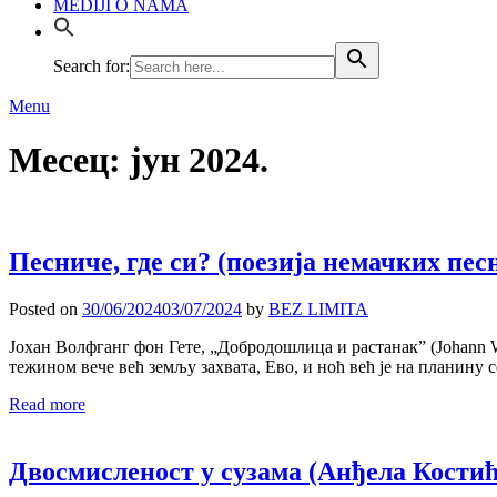
MEDIJI O NAMA
Search for:
Menu
Месец:
јун 2024.
Песниче, где си? (поезија немачких пе
Posted on
30/06/2024
03/07/2024
by
BEZ LIMITA
Јохан Волфганг фон Гете, „Добродошлица и растанак” (Johann Wo
тежином вече већ земљу захвата, Ево, и ноћ већ је на планину 
Read more
Двосмисленост у сузама (Анђела Костић