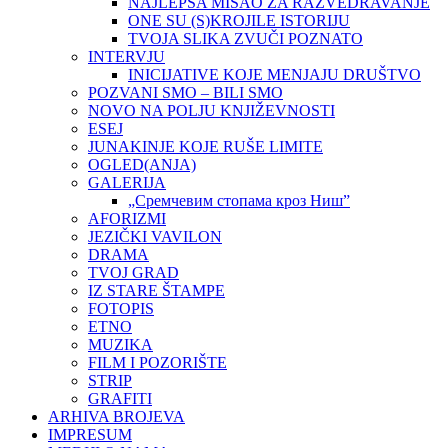
NAJLEPŠA MISAO ZA RAZVEDRAVANJE
ONE SU (S)KROJILE ISTORIJU
TVOJA SLIKA ZVUČI POZNATO
INTERVJU
INICIJATIVE KOJE MENJAJU DRUŠTVO
POZVANI SMO – BILI SMO
NOVO NA POLJU KNJIŽEVNOSTI
ESEJ
JUNAKINJE KOJE RUŠE LIMITE
OGLED(ANJA)
GALERIJA
„Сремчевим стопама кроз Ниш”
AFORIZMI
JEZIČKI VAVILON
DRAMA
TVOJ GRAD
IZ STARE ŠTAMPE
FOTOPIS
ETNO
MUZIKA
FILM I POZORIŠTE
STRIP
GRAFITI
ARHIVA BROJEVA
IMPRESUM