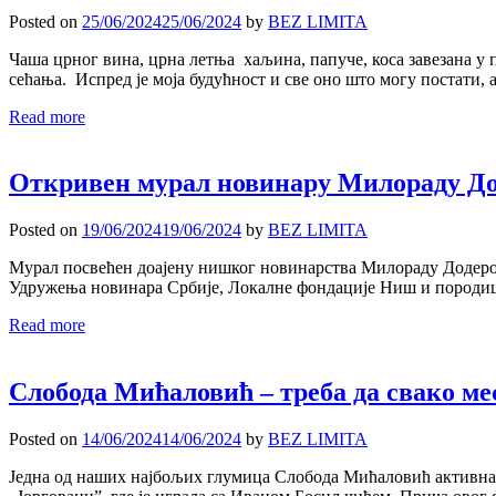
Posted on
25/06/2024
25/06/2024
by
BEZ LIMITA
Чаша црног вина, црна летња хаљина, папуче, коса завезана у 
сећања. Испред је моја будућност и све оно што могу постати, а
Read more
Откривен мурал новинару Милораду Д
Posted on
19/06/2024
19/06/2024
by
BEZ LIMITA
Мурал посвећен доајену нишког новинарства Милораду Додеровићу
Удружења новинара Србије, Локалне фондације Ниш и породице 
Read more
Слобода Мићаловић – треба да свако м
Posted on
14/06/2024
14/06/2024
by
BEZ LIMITA
Једна од наших најбољих глумица Слобода Мићаловић активна 