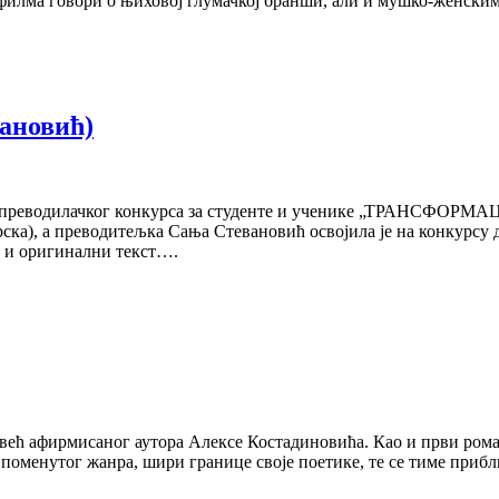
 филма говори о њиховој глумачкој бранши, али и мушко-женски
вановић)
ог преводилачког конкурса за студенте и ученике „ТРАНСФОРМА
ка), а преводитељка Сања Стевановић освојила је на конкурсу д
о и оригинални текст….
 већ афирмисаног аутора Алексе Костадиновића. Као и први рома
 поменутог жанра, шири границе своје поетике, те се тиме прибл