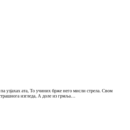
па узјахах ата, То учиних брже него мисли стрела. Свом
в страшнога изгледа, А доле из грмља…