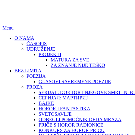
BEZ LIMITA
ISSN (ONLINE): 2683-457X
Menu
O NAMA
ČASOPIS
UDRUŽENJE
PROJEKTI
MATURA ZA SVE
ZA ZNANJE NIJE TEŠKO
BEZ LIMITA
POEZIJA
GLASOVI SAVREMENE POEZIJE
PROZA
SERIJAL: DOKTOR I NJEGOVE SMRTI N. Đ.
СЕРИЈАЛ: МАРТИРИЈ
BAJKE
HOROR I FANTASTIKA
SVETOSAVLJE
ODBEGLI POMOĆNIK DEDA MRAZA
PRIČE S HOROR RADIONICE
KONKURS ZA HOROR PRIČU