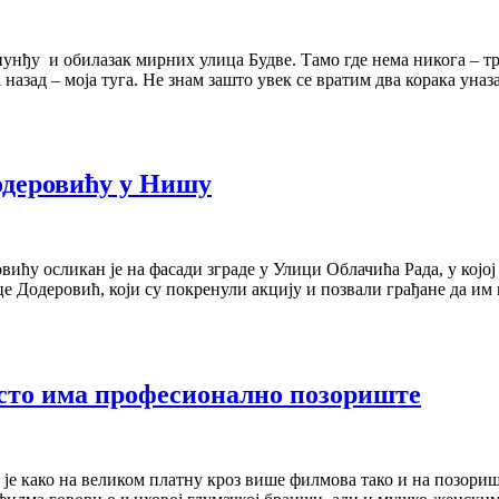
пунђу и обилазак мирних улица Будве. Тамо где нема никога – т
 назад – моја туга. Не знам зашто увек се вратим два корака уна
одеровићу у Нишу
 осликан је на фасади зграде у Улици Облачића Рада, у којој је
Додеровић, који су покренули акцију и позвали грађане да им 
есто има професионално позориште
је како на великом платну кроз више филмова тако и на позор