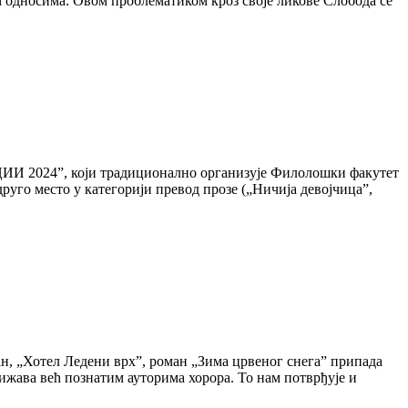
м односима. Овом проблематиком кроз своје ликове Слобода се
ЦИИ 2024”, који традиционално организује Филолошки факутет
руго место у категорији превод прозе („Ничија девојчица”,
н, „Хотел Ледени врх”, роман „Зима црвеног снега” припада
ижава већ познатим ауторима хорора. То нам потврђује и