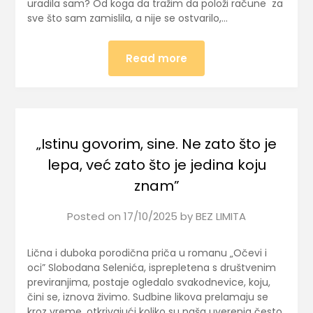
uradila sam? Od koga da tražim da položi račune za
sve što sam zamislila, a nije se ostvarilo,…
Read more
„Istinu govorim, sine. Ne zato što je
lepa, već zato što je jedina koju
znam”
Posted on
17/10/2025
by
BEZ LIMITA
Lična i duboka porodična priča u romanu „Očevi i
oci” Slobodana Selenića, isprepletena s društvenim
previranjima, postaje ogledalo svakodnevice, koju,
čini se, iznova živimo. Sudbine likova prelamaju se
kroz vreme, otkrivajući koliko su naša uverenja često