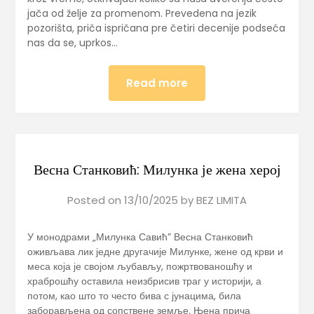
jača od želje za promenom. Prevedena na jezik
pozorišta, priča ispričana pre četiri decenije podseća
nas da se, uprkos…
Read more
Весна Станковић: Милунка је жена херој
Posted on
13/10/2025
by
BEZ LIMITA
У монодрами „Милунка Савић” Весна Станковић
оживљава лик једне другачије Милунке, жене од крви и
меса која је својом љубављу, пожртвованошћу и
храброшћу оставила неизбрисив траг у историји, а
потом, као што то често бива с јунацима, била
заборављена од сопствене земље. Њена прича