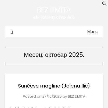
BEZ LIMITA
ISSN (ONLINE): 2683-457X
Menu
Месец:
октобар 2025.
Sunčeve magline (Jelena Ilić)
Posted on
27/10/2025
by
BEZ LIMITA