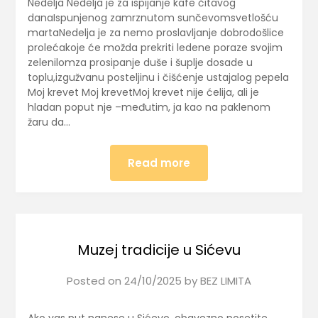
Nedelja Nedelja je za ispijanje kafe čitavog
danaIspunjenog zamrznutom sunčevomsvetlošću
martaNedelja je za nemo proslavljanje dobrodošlice
prolećakoje će možda prekriti ledene poraze svojim
zelenilomza prosipanje duše i šuplje dosade u
toplu,izgužvanu posteljinu i čišćenje ustajalog pepela
Moj krevet Moj krevetMoj krevet nije ćelija, ali je
hladan poput nje –međutim, ja kao na paklenom
žaru da…
Read more
Muzej tradicije u Sićevu
Posted on
24/10/2025
by
BEZ LIMITA