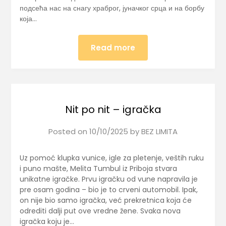
подсећа нас на снагу храброг, јуначког срца и на борбу
која…
Read more
Nit po nit – igračka
Posted on
10/10/2025
by
BEZ LIMITA
Uz pomoć klupka vunice, igle za pletenje, veštih ruku
i puno mašte, Melita Tumbul iz Priboja stvara
unikatne igračke. Prvu igračku od vune napravila je
pre osam godina – bio je to crveni automobil. Ipak,
on nije bio samo igračka, već prekretnica koja će
odrediti dalji put ove vredne žene. Svaka nova
igračka koju je…