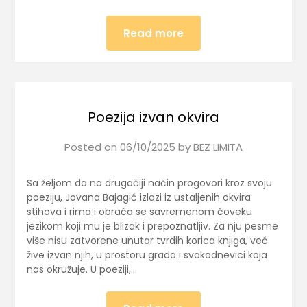
Read more
Poezija izvan okvira
Posted on
06/10/2025
by
BEZ LIMITA
Sa željom da na drugačiji način progovori kroz svoju
poeziju, Jovana Bajagić izlazi iz ustaljenih okvira
stihova i rima i obraća se savremenom čoveku
jezikom koji mu je blizak i prepoznatljiv. Za nju pesme
više nisu zatvorene unutar tvrdih korica knjiga, već
žive izvan njih, u prostoru grada i svakodnevici koja
nas okružuje. U poeziji,…