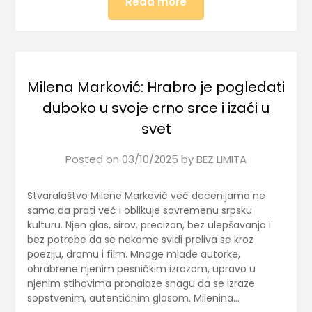
Read more
Milena Marković: Hrabro je pogledati
duboko u svoje crno srce i izaći u
svet
Posted on
03/10/2025
by
BEZ LIMITA
Stvaralaštvo Milene Marković već decenijama ne
samo da prati već i oblikuje savremenu srpsku
kulturu. Njen glas, sirov, precizan, bez ulepšavanja i
bez potrebe da se nekome svidi preliva se kroz
poeziju, dramu i film. Mnoge mlade autorke,
ohrabrene njenim pesničkim izrazom, upravo u
njenim stihovima pronalaze snagu da se izraze
sopstvenim, autentičnim glasom. Milenina…