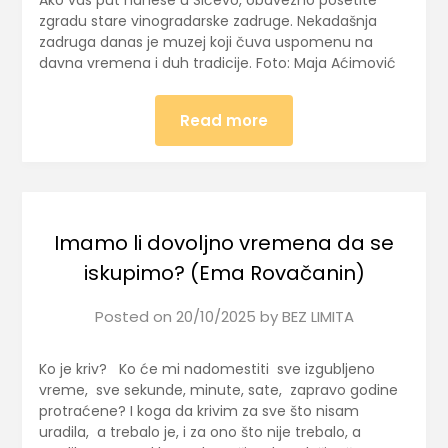
Ako vas put nanese u Sićevo, obavezno posetite
zgradu stare vinogradarske zadruge. Nekadašnja
zadruga danas je muzej koji čuva uspomenu na
davna vremena i duh tradicije. Foto: Maja Aćimović
Read more
Imamo li dovoljno vremena da se
iskupimo? (Ema Rovačanin)
Posted on
20/10/2025
by
BEZ LIMITA
Ko je kriv? Ko će mi nadomestiti sve izgubljeno
vreme, sve sekunde, minute, sate, zapravo godine
protraćene? I koga da krivim za sve što nisam
uradila, a trebalo je, i za ono što nije trebalo, a