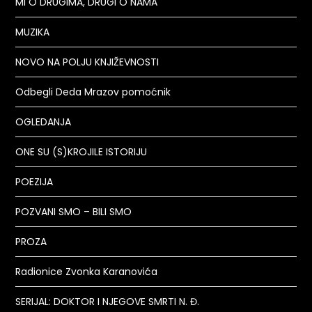
MI O DRUGIMA, DRUGI O NAMA
MUZIKA
NOVO NA POLJU KNJIŽEVNOSTI
Odbegli Deda Mrazov pomoćnik
OGLEDANJA
ONE SU (S)KROJILE ISTORIJU
POEZIJA
POZVANI SMO – BILI SMO
PROZA
Radionice Zvonka Karanovića
SERIJAL: DOKTOR I NJEGOVE SMRTI N. Đ.