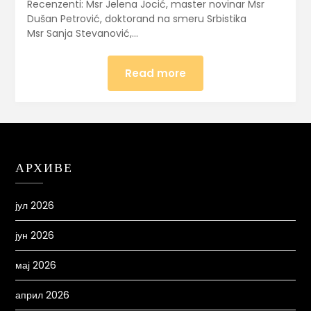
Recenzenti: Msr Jelena Jocić, master novinar Msr
Dušan Petrović, doktorand na smeru Srbistika
Msr Sanja Stevanović,…
Read more
АРХИВЕ
јул 2026
јун 2026
мај 2026
април 2026