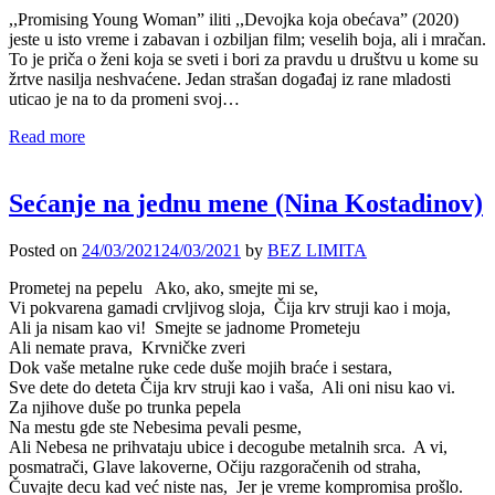
,,Promising Young Woman” iliti ,,Devojka koja obećava” (2020)
jeste u isto vreme i zabavan i ozbiljan film; veselih boja, ali i mračan.
To je priča o ženi koja se sveti i bori za pravdu u društvu u kome su
žrtve nasilja neshvaćene. Jedan strašan događaj iz rane mladosti
uticao je na to da promeni svoj…
Read more
Sećanje na jednu mene (Nina Kostadinov)
Posted on
24/03/2021
24/03/2021
by
BEZ LIMITA
Prometej na pepelu Ako, ako, smejte mi se,
Vi pokvarena gamadi crvljivog sloja, Čija krv struji kao i moja,
Ali ja nisam kao vi! Smejte se jadnome Prometeju
Ali nemate prava, Krvničke zveri
Dok vaše metalne ruke cede duše mojih braće i sestara,
Sve dete do deteta Čija krv struji kao i vaša, Ali oni nisu kao vi.
Za njihove duše po trunka pepela
Na mestu gde ste Nebesima pevali pesme,
Ali Nebesa ne prihvataju ubice i decogube metalnih srca. A vi,
posmatrači, Glave lakoverne, Očiju razgoračenih od straha,
Čuvajte decu kad već niste nas, Jer je vreme kompromisa prošlo.