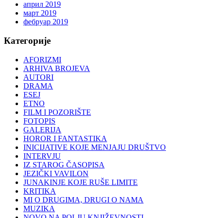
април 2019
март 2019
фебруар 2019
Категорије
AFORIZMI
ARHIVA BROJEVA
AUTORI
DRAMA
ESEJ
ETNO
FILM I POZORIŠTE
FOTOPIS
GALERIJA
HOROR I FANTASTIKA
INICIJATIVE KOJE MENJAJU DRUŠTVO
INTERVJU
IZ STAROG ČASOPISA
JEZIČKI VAVILON
JUNAKINJE KOJE RUŠE LIMITE
KRITIKA
MI O DRUGIMA, DRUGI O NAMA
MUZIKA
NOVO NA POLJU KNJIŽEVNOSTI