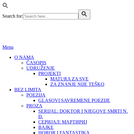
Search for:
BEZ LIMITA
ISSN (ONLINE): 2683-457X
Menu
O NAMA
ČASOPIS
UDRUŽENJE
PROJEKTI
MATURA ZA SVE
ZA ZNANJE NIJE TEŠKO
BEZ LIMITA
POEZIJA
GLASOVI SAVREMENE POEZIJE
PROZA
SERIJAL: DOKTOR I NJEGOVE SMRTI N.
Đ.
СЕРИЈАЛ: МАРТИРИЈ
BAJKE
HOROR I FANTASTIKA