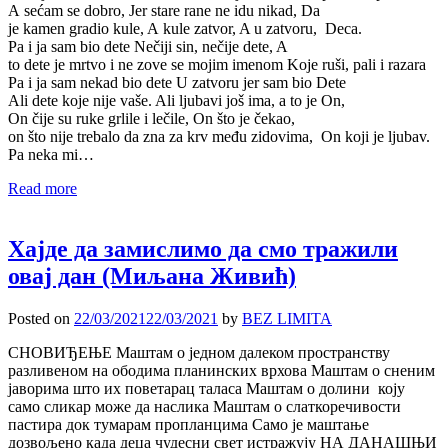
A sećam se dobro, Jer stare rane ne idu nikad, Da
je kamen gradio kule, A kule zatvor, A u zatvoru, Deca.
Pa i ja sam bio dete Nečiji sin, nečije dete, A
to dete je mrtvo i ne zove se mojim imenom Koje ruši, pali i razara
Pa i ja sam nekad bio dete U zatvoru jer sam bio Dete
Ali dete koje nije vaše. Ali ljubavi još ima, a to je On,
On čije su ruke grlile i lečile, On što je čekao,
on što nije trebalo da zna za krv među zidovima, On koji je ljubav.
Pa neka mi…
Read more
Хајде да замислимо да смо тражили
овај дан (Миљана Живић)
Posted on
22/03/2021
22/03/2021
by
BEZ LIMITA
СНОВИЂЕЊЕ Маштам о једном далеком пространству
разливеном на ободима планинских врхова Маштам о сненим
јаворима што их поветарац таласа Маштам о долини коју
само сликар може да наслика Маштам о слаткоречивости
пастира док тумарам пропланцима Само је маштање
дозвољено када деца чудесни свет истражују НА ДАНАШЊИ