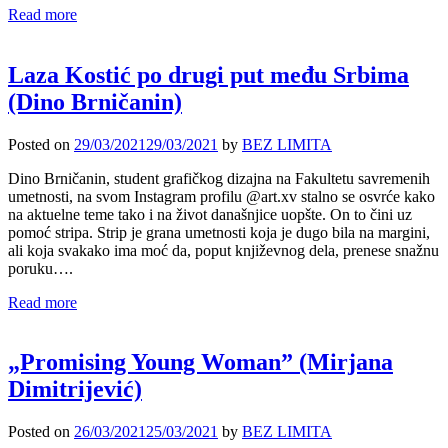
Read more
Laza Kostić po drugi put među Srbima
(Dino Brničanin)
Posted on
29/03/2021
29/03/2021
by
BEZ LIMITA
Dino Brničanin, student grafičkog dizajna na Fakultetu savremenih
umetnosti, na svom Instagram profilu @art.xv stalno se osvrće kako
na aktuelne teme tako i na život današnjice uopšte. On to čini uz
pomoć stripa. Strip je grana umetnosti koja je dugo bila na margini,
ali koja svakako ima moć da, poput književnog dela, prenese snažnu
poruku….
Read more
„Promising Young Woman” (Mirjana
Dimitrijević)
Posted on
26/03/2021
25/03/2021
by
BEZ LIMITA