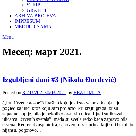
STRIP
GRAFITI
ARHIVA BROJEVA
IMPRESUM
MEDIJI O NAMA
Menu
Месец:
март 2021.
Izgubljeni dani #3 (Nikola Đorđević)
Posted on
31/03/2021
30/03/2021
by
BEZ LIMITA
(„Put Crvene gospe”) Prašina koju je dizao vetar zaklanjala je
pogled ka ulici kroz koju sam prolazio. Pri kraju grada, blizu
zapadne kapije, bilo je nekoliko ovakvih ulica. Ljudi su ih zvali
ulicama „crvenih svetala”, mada su svetla retko kada zapravo bila
crvena. Redovi dvospratnica, sa crvenim zastorima koji su i bacali tu
nijansu, pogotovo…