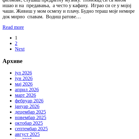
ишао и на предавања, а често у кафану. Играо си се у мојој
чаши. Живиш у мом осмеху и плачу. Будно тераш моје немире
док мирно спавам. Водиш ратове…
Read more
1
2
Next
Архиве
јул 2026
јун 2026
мај 2026
април 2026
март 2026
фебруар 2026
јануар 2026
децембар 2025
новембар 2025
октобар 2025
септембар 2025
август 2025