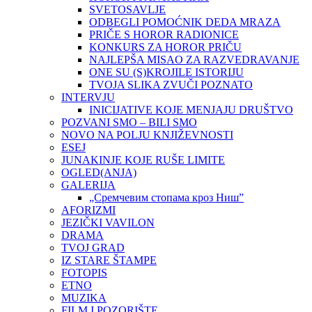
SVETOSAVLJE
ODBEGLI POMOĆNIK DEDA MRAZA
PRIČE S HOROR RADIONICE
KONKURS ZA HOROR PRIČU
NAJLEPŠA MISAO ZA RAZVEDRAVANJE
ONE SU (S)KROJILE ISTORIJU
TVOJA SLIKA ZVUČI POZNATO
INTERVJU
INICIJATIVE KOJE MENJAJU DRUŠTVO
POZVANI SMO – BILI SMO
NOVO NA POLJU KNJIŽEVNOSTI
ESEJ
JUNAKINJE KOJE RUŠE LIMITE
OGLED(ANJA)
GALERIJA
„Сремчевим стопама кроз Ниш”
AFORIZMI
JEZIČKI VAVILON
DRAMA
TVOJ GRAD
IZ STARE ŠTAMPE
FOTOPIS
ETNO
MUZIKA
FILM I POZORIŠTE