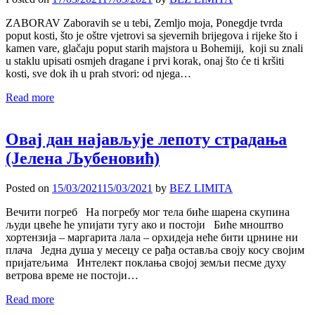
ZABORAV Zaboravih se u tebi, Zemljo moja, Ponegdje tvrda
poput kosti, što je oštre vjetrovi sa sjevernih brijegova i rijeke što i
kamen vare, glačaju poput starih majstora u Bohemiji, koji su znali
u staklu upisati osmjeh dragane i prvi korak, onaj što će ti kršiti
kosti, sve dok ih u prah stvori: od njega…
Read more
Овај дан најављује лепоту страдања
(Јелена Љубеновић)
Posted on
15/03/2021
15/03/2021
by
BEZ LIMITA
Вечити погреб На погребу мог тела биће шарена скупина
људи цвеће ће упијати тугу ако и постоји Биће мноштво
хортензија – маргарита лала – орхидеја неће бити црнине ни
плача Једна душа у месецу се рађа оставља своју косу својим
пријатељима Интелект поклања својој земљи песме духу
ветрова време не постоји…
Read more