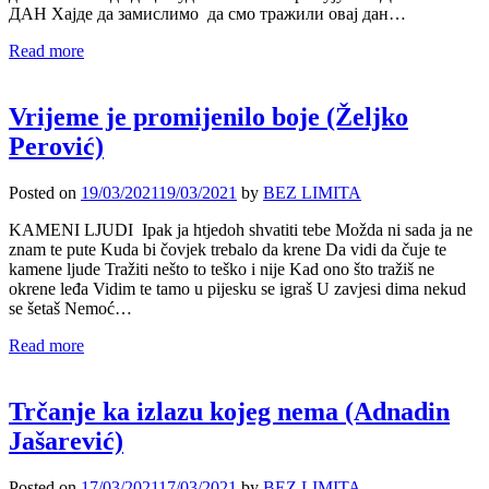
ДАН Хајде да замислимо да смо тражили овај дан…
Read more
Vrijeme je promijenilo boje (Željko
Perović)
Posted on
19/03/2021
19/03/2021
by
BEZ LIMITA
KAMENI LJUDI Ipak ja htjedoh shvatiti tebe Možda ni sada ja ne
znam te pute Kuda bi čovjek trebalo da krene Da vidi da čuje te
kamene ljude Tražiti nešto to teško i nije Kad ono što tražiš ne
okrene leđa Vidim te tamo u pijesku se igraš U zavjesi dima nekud
se šetaš Nemoć…
Read more
Trčanje ka izlazu kojeg nema (Adnadin
Jašarević)
Posted on
17/03/2021
17/03/2021
by
BEZ LIMITA