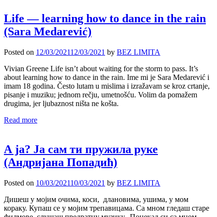
Life — learning how to dance in the rain
(Sara Medarević)
Posted on
12/03/2021
12/03/2021
by
BEZ LIMITA
Vivian Greene Life isn’t about waiting for the storm to pass. It’s
about learning how to dance in the rain. Ime mi je Sara Medarević i
imam 18 godina. Često lutam u mislima i izražavam se kroz crtanje,
pisanje i muziku; jednom rečju, umetnošću. Volim da pomažem
drugima, jer ljubaznost ništa ne košta.
Read more
А ја? Ја сам ти пружила руке
(Андријана Попадић)
Posted on
10/03/2021
10/03/2021
by
BEZ LIMITA
Дишеш у мојим очима, коси, длановима, ушима, у мом
кораку. Купаш се у мојим трепавицама. Са мном гледаш старе
филмове, слушаш предратну музику. Понекад си са мном