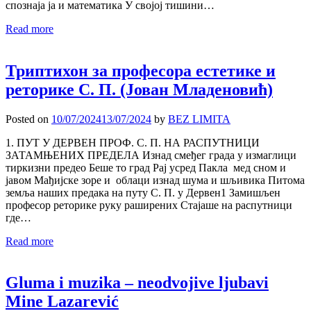
спознаја ја и математика У својој тишини…
Read more
Триптихон за професора естетике и
реторике С. П. (Јован Младеновић)
Posted on
10/07/2024
13/07/2024
by
BEZ LIMITA
1. ПУТ У ДЕРВЕН ПРОФ. С. П. НА РАСПУТНИЦИ
ЗАТАМЊЕНИХ ПРЕДЕЛА Изнад смеђег града у измаглици
тиркизни предео Беше то град Рај усред Пакла мед сном и
јавом Мађијске зоре и облаци изнад шума и шљивика Питома
земља наших предака на путу С. П. у Дервен1 Замишљен
професор реторике руку раширених Стајаше на распутници
где…
Read more
Gluma i muzika – neodvojive ljubavi
Mine Lazarević