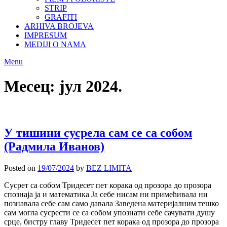
STRIP
GRAFITI
ARHIVA BROJEVA
IMPRESUM
MEDIJI O NAMA
Menu
Месец:
јул 2024.
У тишини сусрела сам се са собом
(Радмила Иванов)
Posted on
19/07/2024
by
BEZ LIMITA
Сусрет са собом Тридесет пет корака од прозора до прозора
спознаја ја и математика Ја себе нисам ни примећивала ни
познавала себе сам само давала Заведена материјалним тешко
сам могла сусрести се са собом упознати себе сачувати душу
срце, бистру главу Тридесет пет корака од прозора до прозора