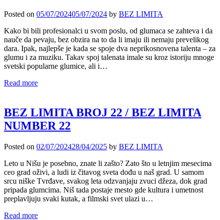
Posted on
05/07/2024
05/07/2024
by
BEZ LIMITA
Kako bi bili profesionalci u svom poslu, od glumaca se zahteva i da
nauče da pevaju, bez obzira na to da li imaju ili nemaju prevelikog
dara. Ipak, najlepše je kada se spoje dva neprikosnovena talenta – za
glumu i za muziku. Takav spoj talenata imale su kroz istoriju mnoge
svetski popularne glumice, ali i…
Read more
BEZ LIMITA BROJ 22 / BEZ LIMITA
NUMBER 22
Posted on
02/07/2024
28/04/2025
by
BEZ LIMITA
Leto u Nišu je posebno, znate li zašto? Zato što u letnjim mesecima
ceo grad oživi, a ludi iz čitavog sveta dođu u naš grad. U samom
srcu niške Tvrđave, svakog leta odzvanjaju zvuci džeza, dok grad
pripada glumcima. Niš tada postaje mesto gde kultura i umetnost
preplavljuju svaki kutak, a filmski svet ulazi u…
Read more