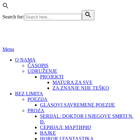
Search for:
BEZ LIMITA
ISSN (ONLINE): 2683-457X
Menu
O NAMA
ČASOPIS
UDRUŽENJE
PROJEKTI
MATURA ZA SVE
ZA ZNANJE NIJE TEŠKO
BEZ LIMITA
POEZIJA
GLASOVI SAVREMENE POEZIJE
PROZA
SERIJAL: DOKTOR I NJEGOVE SMRTI N.
Đ.
СЕРИЈАЛ: МАРТИРИЈ
BAJKE
HOROR I FANTASTIKA