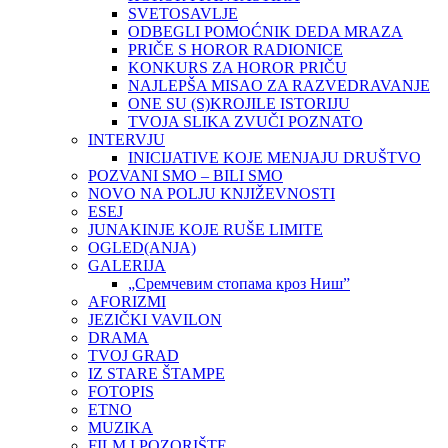
SVETOSAVLJE
ODBEGLI POMOĆNIK DEDA MRAZA
PRIČE S HOROR RADIONICE
KONKURS ZA HOROR PRIČU
NAJLEPŠA MISAO ZA RAZVEDRAVANJE
ONE SU (S)KROJILE ISTORIJU
TVOJA SLIKA ZVUČI POZNATO
INTERVJU
INICIJATIVE KOJE MENJAJU DRUŠTVO
POZVANI SMO – BILI SMO
NOVO NA POLJU KNJIŽEVNOSTI
ESEJ
JUNAKINJE KOJE RUŠE LIMITE
OGLED(ANJA)
GALERIJA
„Сремчевим стопама кроз Ниш”
AFORIZMI
JEZIČKI VAVILON
DRAMA
TVOJ GRAD
IZ STARE ŠTAMPE
FOTOPIS
ETNO
MUZIKA
FILM I POZORIŠTE