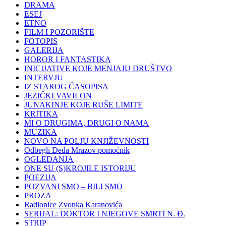
DRAMA
ESEJ
ETNO
FILM I POZORIŠTE
FOTOPIS
GALERIJA
HOROR I FANTASTIKA
INICIJATIVE KOJE MENJAJU DRUŠTVO
INTERVJU
IZ STAROG ČASOPISA
JEZIČKI VAVILON
JUNAKINJE KOJE RUŠE LIMITE
KRITIKA
MI O DRUGIMA, DRUGI O NAMA
MUZIKA
NOVO NA POLJU KNJIŽEVNOSTI
Odbegli Deda Mrazov pomoćnik
OGLEDANJA
ONE SU (S)KROJILE ISTORIJU
POEZIJA
POZVANI SMO – BILI SMO
PROZA
Radionice Zvonka Karanovića
SERIJAL: DOKTOR I NJEGOVE SMRTI N. Đ.
STRIP