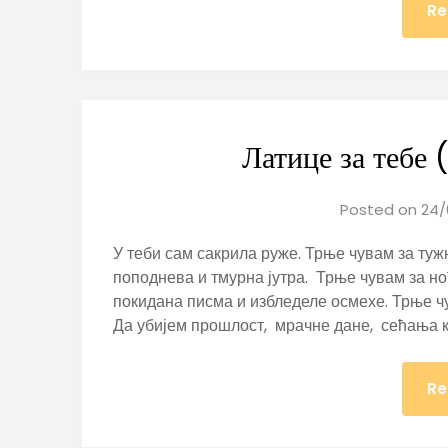
Re
Латице за тебе
Posted on
24/
У теби сам сакрила руже. Трње чувам за туж
поподнева и тмурна јутра. Трње чувам за но
покидана писма и избледеле осмехе. Трње чу
Да убијем прошлост, мрачне дане, сећања к
Re