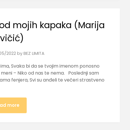
od mojih kapaka (Marija
vičić)
05/2022
by
BEZ LIMITA
acima, Svaka bi da se tvojim imenom ponosno
čne meni – Niko od nas te nema. Poslednji sam
ma fenjera, Svi su anđeli te večeri strastveno
ad more