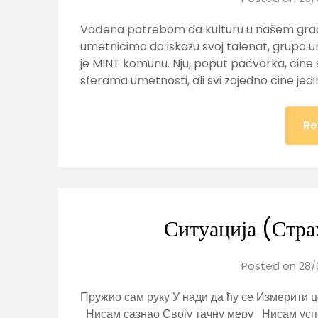
Vođena potrebom da kulturu u našem gradu 
umetnicima da iskažu svoj talenat, grupa
je MINT komunu. Nju, poput pačvorka, čine stv
sferama umetnosti, ali svi zajedno čine jed
Re
Ситуација (Стр
Posted on
28/
Пружио сам руку У нади да ћу се Измерити 
Нисам сазнао Своју тачну меру Нисам усп