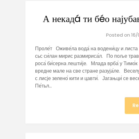
А некадá ти бéо најуба
Posted on
16/
Проле́т Оживе́ла вода́ на водени́цу и листа 
сьс си́лан мирис размириса́л. По поље трава́
роса́ би́серна лешти́је. Млада врба́ у Тимо́к
вредне мале на све стране разуја́ле. Веселу пе
с лисје зелено́ кити и цавти́. Јагањци́ се вес
Пе́тьл…
Re