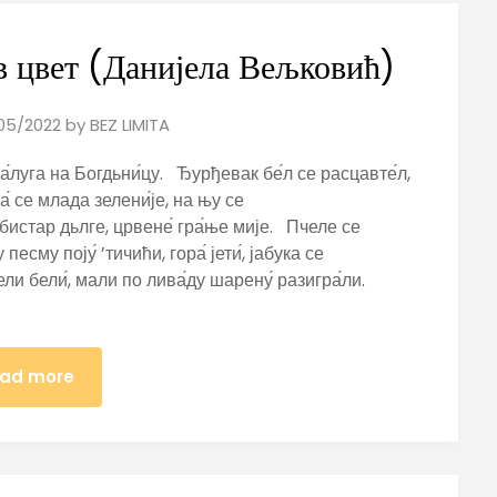
в цвет (Данијела Вељковић)
05/2022
by
BEZ LIMITA
а́луга на Богдьни́цу. Ђурђевак бе́л се расцавте́л,
 се млада зелени́је, на њу се
 бистар дьлге, црвене́ гра́ње мије. Пчеле се
сму поју́ ’тичићи, гора́ јети́, јабука се
ели бели́, мали по лива́ду шарену́ разигра́ли.
ad more