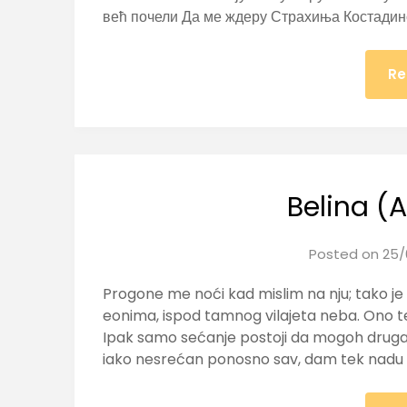
већ почели Да ме ждеру Страхиња Костади
Re
Belina (
Posted on
25/
Progone me noći kad mislim na nju; tako je
eonima, ispod tamnog vilajeta neba. Ono t
Ipak samo sećanje postoji da mogoh druga
iako nesrećan ponosno sav, dam tek nadu i