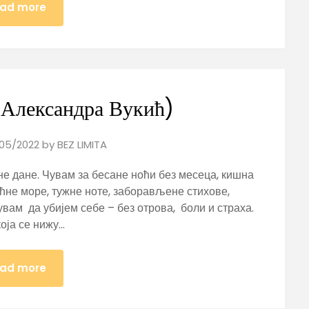
ad more
 (Александра Вукић)
05/2022
by
BEZ LIMITA
не дане. Чувам за бесане ноћи без месеца, кишна
ћне море, тужне ноте, заборављене стихове,
вам да убијем себе – без отрова, боли и страха.
оја се нижу…
ad more