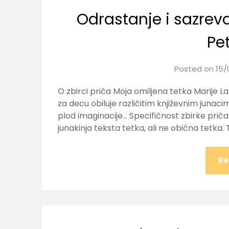
Odrastanje i sazrev
Pe
Posted on
15/
O zbirci priča Moja omiljena tetka Marije L
za decu obiluje različitim književnim junacim
plod imaginacije… Specifičnost zbirke priča 
junakinja teksta tetka, ali ne obična tetka
Re