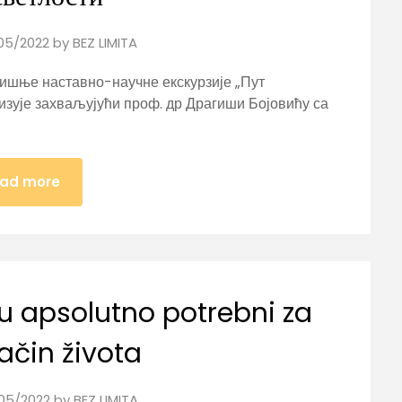
05/2022
by
BEZ LIMITA
дишње наставно-научне екскурзије „Пут
низује захваљујући проф. др Драгиши Бојовићу са
ad more
su apsolutno potrebni za
ačin života
05/2022
by
BEZ LIMITA