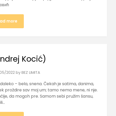
новић
ad more
Andrej Kocić)
05/2022
by
BEZ LIMITA
 daleko – bela, snena. Čekah je satima, danima,
ek proždire sav moj um; tamo nema mene, ni nje.
čije, da mogoh pre. Samom sebi pružim šansu,
li…