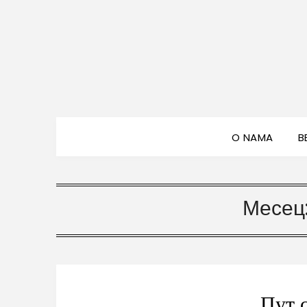
O NAMA
B
Месец
Пут 