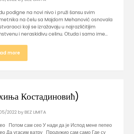
podigne na novi nivo i pruži šansu svim
 umetnika na čelu sa Majdom Mehanović osnovala
araoci koji se izražavaju u najrazličitijim
instvenu i neraskidivu celinu. Оtuda i samo ime…
ad more
ахиња Костадиновић)
05/2022
by
BEZ LIMITA
цео Потом сам сео У нади да је Испод мене пепео
ео Да угасим ватру Продужио сам само Где су