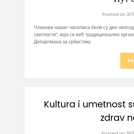
Posted on
31/
Чланови нашег часописа били су део ового
светлости”, која се већ традиционално орга
Департмана за србистику.
Re
Kultura i umetnost 
zdrav n
Posted on
29/