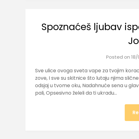
Spoznaćeš ljubav isp
Jo
Posted on
18/
Sve ulice ovoga sveta vape za tvojim kor
zove, I sve su skitnice što lutaju njima sli
odsjaj u tvome oku, Nadahnuće sena u glava
pali, Opsesivno želeli da ti ukradu…
Re