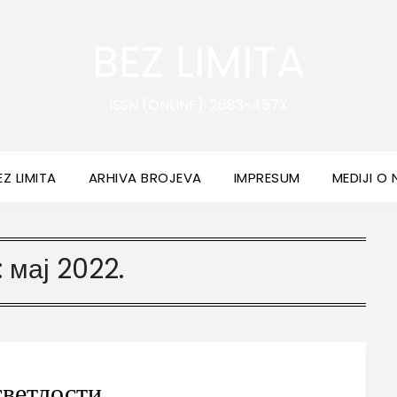
BEZ LIMITA
ISSN (ONLINE): 2683-457X
EZ LIMITA
ARHIVA BROJEVA
IMPRESUM
MEDIJI O
:
мај 2022.
светлости