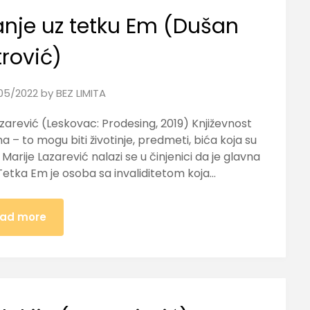
anje uz tetku Em (Dušan
trović)
05/2022
by
BEZ LIMITA
azarević (Leskovac: Prodesing, 2019) Književnost
a – to mogu biti životinje, predmeti, bića koja su
Marije Lazarević nalazi se u činjenici da je glavna
. Tetka Em je osoba sa invaliditetom koja…
ad more