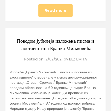
Read more
Поводом јубилеја изложена писма и
заоставштина Бранка Миљковића
Posted on
12/02/2021
by
BEZ LIMITA
Изложба „Бранко Миљковић – писма и посвете из
заоставштине” отворена је у књижевно‑меморијалној
поставци „Стеван Сремац / Бранко Миљковић”
поводом обележавања 60‑годишњице смрти Бранка
Миљковића. Изложена је колекција преписки из
песникове заоставштине. „Поводом 60 година од смрти
Бранка Миљковића и 87 година од његовог рођења,
Народни музеј у Нишу приредио је изложбу ’Бранко