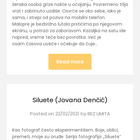
ženska osoba grize nokte u očajanju. Povremeno trlja
vrat i zabrinuto uzdiše. Osvrće se oko sebe, iako je
sama, i strepi od poziva na mobilni telefon.
Malopre je bezbrižno lutala prstićima po njegovom
ekranu, u potrazi za zaboravom. Kazaljka na satu ide
napred, vreme teče bez povratka. Već je
osam časova uveče i očekuje da čuje…
Read more
Siluete (Jovana Denčić)
Posted on
22/02/2021
by
BEZ LIMITA
Kao fotograf često eksperimentišem. Boje, oblici,
premeti, moje su oruđe. Serija fotografija ,,Siluete’’