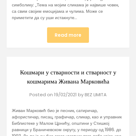
симболику: „Тема на мојим сликама је највише човек,
са свим својим емоцијама и чулима. Може се
приметити да су уши истакнуте…
Read more
Кошмари у стварности и стварност у
кошмарима Живана Марковића
Posted on
19/02/2021
by
BEZ LIMITA
Живан Марковић био је песник, сатиричар,
афористичар, писац, графичар, сликар, као и управник
Библиотеке у Малом Црнићу, општини у Стишкој
равници у Браничевском округу, у периоду од 1986. до
1993. Да ли је он био само уметник тога доба којег, као