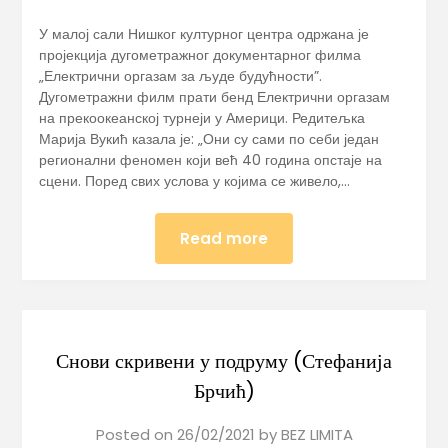
У малој сали Нишког културног центра одржана је
пројекција дугометражног документарног филма
„Електрични оргазам за људе будућности”.
Дугометражни филм прати бенд Електрични оргазам
на прекоокеанској турнеји у Америци. Редитељка
Марија Вукић казала је: „Они су сами по себи један
регионални феномен који већ 40 година опстаје на
сцени. Поред свих услова у којима се живело,…
Read more
Снови скривени у подруму (Стефанија
Брчић)
Posted on
26/02/2021
by
BEZ LIMITA