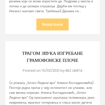
речима који се може користити да Подрива у мисли и
логику и да шокира слушаоца Дајући им поглед у
Нискост његовог света Требиње2 Данима се…
Read more
ТРАГОМ ЗВУКА ИЗГРЕБАНЕ
ГРАМОФОНСКЕ ПЛОЧЕ
Posted on
15/02/2021
by
BEZ LIMITA
(о роману „Хотел Ледени врх” Алексе Костадиновића)
Постоји једна прича у чију истинитост не улазим, али
сам веома опрезан. Алекса Костадиновић, „Хотел
Ледени врх” Од пригушеног шуштања телевизора, јаког
невремена, мрачног поткровља и гласа малог детета