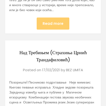
и многе ствараоце у историји, време није препознало,
или је био човек који осећа…
Read more
Над Требињем (Страхиња Црнић
Трандафиловић)
Posted on
17/02/2021
by
BEZ LIMITA
Позориште1 Песниково подрхтавање Није мимезис
Његово певање исправља Хладне зидове позоришта
Заједницу између њега и публике у Магичном
егзорцизму Комбинацији гестова звукова необичних
сцена и Осветљења Прожима језик Језик супериоран