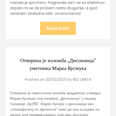
nastala je spontano. Poigravala sam se sa efektima i
dopalo mi se da probam nešto drugačije, a opet
ostanem dosledna sebi. Jovana Denčić
Read more
Отворена је изложба „Дисонанца”
уметника Марка Кусмука
Posted on
20/02/2021
by
BEZ LIMITA
Отворена је самостална иложба академског сликара
Марка Кусмука под називом „Дисонанца” у нишкој
Галерији „Арт55”. Марко Кусмук о дисонанци као
„специфичној по звучности” каже да она асоцира на
нешто што проживљавамо, али има другачију