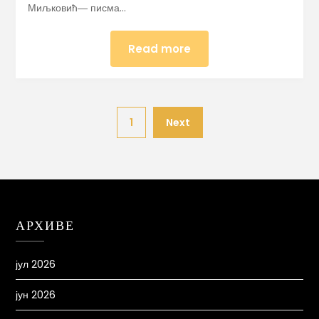
Миљковић― писма…
Read more
1
Next
АРХИВЕ
јул 2026
јун 2026