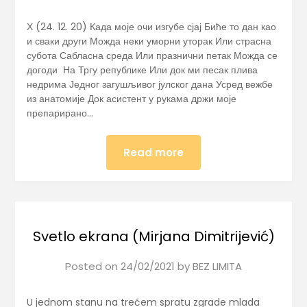
Х (24. 12. 20) Када моје очи изгубе сјај Биће то дан као
и сваки други Можда неки уморни уторак Или страсна
субота Сабласна среда Или празнични петак Можда се
догоди На Тргу републике Или док ми песак плива
недрима Једног загушљивог јулског дана Усред вежбе
из анатомије Док асистент у рукама држи моје
препарирано…
Read more
Svetlo ekrana (Mirjana Dimitrijević)
Posted on
24/02/2021
by
BEZ LIMITA
U jednom stanu na trećem spratu zgrade mlada