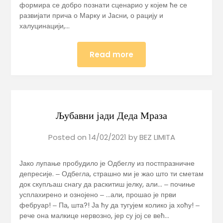
формира се добро познати сценарио у којем ће се
развијати прича о Марку и Јасни, о рацију и
халуцинацији,…
Read more
Љубавни јади Деда Мраза
Posted on
14/02/2021
by
BEZ LIMITA
Јако лупање пробудило је Одбеглу из постпразничне
депресије. ‒ Одбегла, страшно ми је жао што ти сметам
док скупљаш снагу да раскитиш јелку, али… ‒ почиње
усплахирено и ознојено ‒ …али, прошао је први
фебруар! ‒ Па, шта?! Ја ћу да тугујем колико ја хоћу! ‒
рече она малкице нервозно, јер су јој се већ…