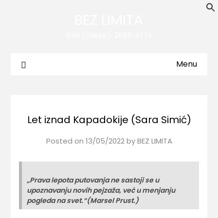
BEZ LIMITA
ISSN (ONLINE): 2683-457X
Menu
Let iznad Kapadokije (Sara Simić)
Posted on
13/05/2022
by
BEZ LIMITA
„Prava lepota putovanja ne sastoji se u
upoznavanju novih pejzaža, već u menjanju
pogleda na svet.“(Marsel Prust.)