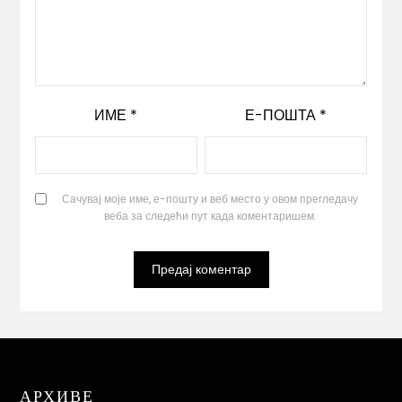
ИМЕ
*
Е-ПОШТА
*
Сачувај моје име, е-пошту и веб место у овом прегледачу
веба за следећи пут када коментаришем.
АРХИВЕ