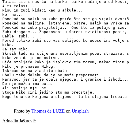
Talasi silni nasrću na barku: barku načinjenu od kostij
A ti talasi...

Nisu im zubi kidači kao u ajkule... 

Ne, ne...

Ponekad su nalik na zube psića što ste ga vijali dvoriš
Ponekad na majčine, istanjene, oštre, nalik na vrške za
Ponekad na zube prijatelja... One što iz potaje grizu. 
Zubi dragane... Zapakovani u šareni svjetlucavi papir, 
Dakle, zubi...

Pored toliko zubi što vas salijeću ko uopće ima volje s
Niko.

Ja sam Niko.

Skrših lađu na stijenama uspravljenim poput stražara: s
Niko zna da je on ostrvo. 

Biće stoljeće kako je isplovio tim morem, nekad tihim p
Niko je pronašao Nikog.

Iskrcao se na vlastitu obalu. 

Obalu tako daleku da je ne može prepoznati.

Naravno, jer ta je obala njegova, i granice i ishodi...
Do nje možda ima puta.

Ali poslije nje: ne.

Stoga Niko čini jedino što mu preostaje. 

Photo by
Thomas de LUZE
on
Unsplash
Adnadin Jašarević