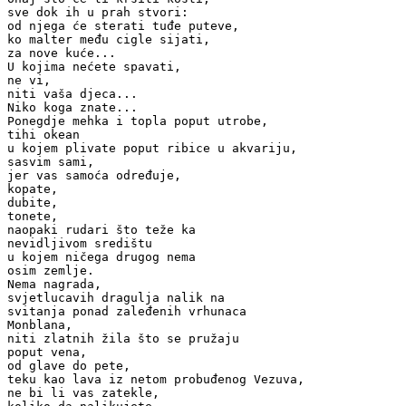
sve dok ih u prah stvori:

od njega će sterati tuđe puteve,

ko malter među cigle sijati,

za nove kuće...

U kojima nećete spavati,

ne vi, 

niti vaša djeca...

Niko koga znate...

Ponegdje mehka i topla poput utrobe,

tihi okean

u kojem plivate poput ribice u akvariju,

sasvim sami,

jer vas samoća određuje,

kopate,

dubite,

tonete,

naopaki rudari što teže ka

nevidljivom središtu 

u kojem ničega drugog nema

osim zemlje.

Nema nagrada,

svjetlucavih dragulja nalik na

svitanja ponad zaleđenih vrhunaca

Monblana,

niti zlatnih žila što se pružaju

poput vena,

od glave do pete,

teku kao lava iz netom probuđenog Vezuva,

ne bi li vas zatekle,
