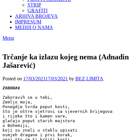
STRIP
GRAFITI
ARHIVA BROJEVA
IMPRESUM
MEDIJI O NAMA
Menu
Trčanje ka izlazu kojeg nema (Adnadin
Jašarević)
Posted on
17/03/2021
17/03/2021
by
BEZ LIMITA
Zaboravih se u tebi,

Zemljo moja,

Ponegdje tvrda poput kosti,

što je oštre vjetrovi sa sjevernih brijegova

i rijeke što i kamen vare,

glačaju poput starih majstora

u Bohemiji, 

koji su znali u staklu upisati

osmjeh dragane i prvi korak,

onaj što će ti kršiti kosti,
