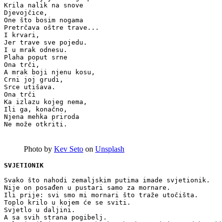
Krila nalik na snove

Djevojčice, 

One što bosim nogama

Pretrčava oštre trave...

I krvari, 

Jer trave sve pojedu.

I u mrak odnesu.

Plaha poput srne

Ona trči,

A mrak boji njenu kosu,

Crni joj grudi,

Srce utišava.

Ona trči 

Ka izlazu kojeg nema,

Ili ga, konačno,

Njena mehka priroda 

Ne može otkriti.
Photo by
Kev Seto
on
Unsplash
Svako što nahodi zemaljskim putima imade svjetionik.

Nije on posađen u pustari samo za mornare.

Ili prije: svi smo mi mornari što traže utočišta.

Toplo krilo u kojem će se sviti.

Svjetlo u daljini.

A sa svih strana pogibelj.
