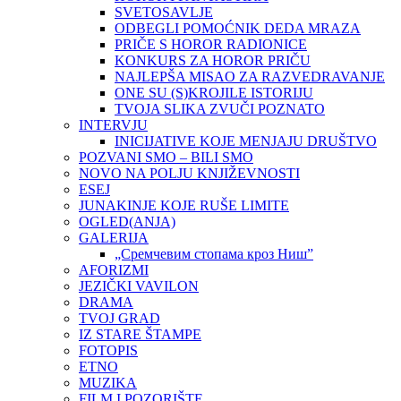
SVETOSAVLJE
ODBEGLI POMOĆNIK DEDA MRAZA
PRIČE S HOROR RADIONICE
KONKURS ZA HOROR PRIČU
NAJLEPŠA MISAO ZA RAZVEDRAVANJE
ONE SU (S)KROJILE ISTORIJU
TVOJA SLIKA ZVUČI POZNATO
INTERVJU
INICIJATIVE KOJE MENJAJU DRUŠTVO
POZVANI SMO – BILI SMO
NOVO NA POLJU KNJIŽEVNOSTI
ESEJ
JUNAKINJE KOJE RUŠE LIMITE
OGLED(ANJA)
GALERIJA
„Сремчевим стопама кроз Ниш”
AFORIZMI
JEZIČKI VAVILON
DRAMA
TVOJ GRAD
IZ STARE ŠTAMPE
FOTOPIS
ETNO
MUZIKA
FILM I POZORIŠTE