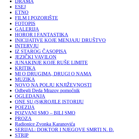
DRAMA
ESEJ
ETNO
FILM I POZORIŠTE
FOTOPIS
GALERIJA
HOROR I FANTASTIKA
INICIJATIVE KOJE MENJAJU DRUŠTVO
INTERVJU
IZ STAROG ČASOPISA
JEZIČKI VAVILON
JUNAKINJE KOJE RUŠE LIMITE
KRITIKA
MI O DRUGIMA, DRUGI O NAMA
MUZIKA
NOVO NA POLJU KNJIŽEVNOSTI
Odbegli Deda Mrazov pomoćnik
OGLEDANJA
ONE SU (S)KROJILE ISTORIJU
POEZIJA
POZVANI SMO – BILI SMO
PROZA
Radionice Zvonka Karanovića
SERIJAL: DOKTOR I NJEGOVE SMRTI N. Đ.
STRIP