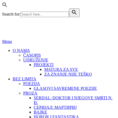
Search for:
BEZ LIMITA
ISSN (ONLINE): 2683-457X
Menu
O NAMA
ČASOPIS
UDRUŽENJE
PROJEKTI
MATURA ZA SVE
ZA ZNANJE NIJE TEŠKO
BEZ LIMITA
POEZIJA
GLASOVI SAVREMENE POEZIJE
PROZA
SERIJAL: DOKTOR I NJEGOVE SMRTI N.
Đ.
СЕРИЈАЛ: МАРТИРИЈ
BAJKE
HOROR I FANTASTIKA