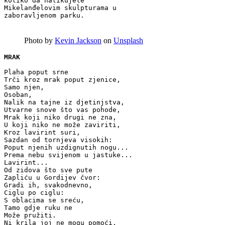
koliko da nalikujete 

Mikelanđelovim skulpturama u

zaboravljenom parku.
Photo by
Kevin Jackson
on
Unsplash
MRAK
Plaha poput srne

Trči kroz mrak poput zjenice, 

Samo njen,

Osoban,

Nalik na tajne iz djetinjstva,

Utvarne snove što vas pohode,

Mrak koji niko drugi ne zna,

U koji niko ne može zaviriti,

Kroz lavirint suri,

Sazdan od tornjeva visokih:

Poput njenih uzdignutih nogu...

Prema nebu svijenom u jastuke...

Lavirint...

Od zidova što sve pute

Zapliću u Gordijev čvor:

Gradi ih, svakodnevno,

Ciglu po ciglu:

S oblacima se sreću,

Tamo gdje ruku ne 

Može pružiti.

Ni krila joj ne mogu pomoći.
