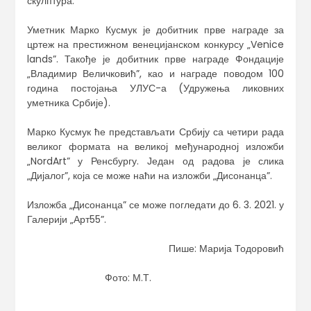
скулптура.
Уметник Марко Кусмук је добитник прве награде за
цртеж на престижном венецијанском конкурсу „Venice
lands”. Такође је добитник прве награде Фондације
„Владимир Величковић”, као и награде поводом 100
година постојања УЛУС-а (Удружења ликовних
уметника Србије).
Марко Кусмук ће представљати Србију са четири рада
великог формата на великој међународној изложби
„NordArt” у Ренсбургу. Један од радова је слика
„Дијалог”, која се може наћи на изложби „Дисонанца”.
Изложба „Дисонанца” се може погледати до 6. 3. 2021. у
Галерији „Арт55”.
Пише: Марија Тодоровић
Фото: М.Т.