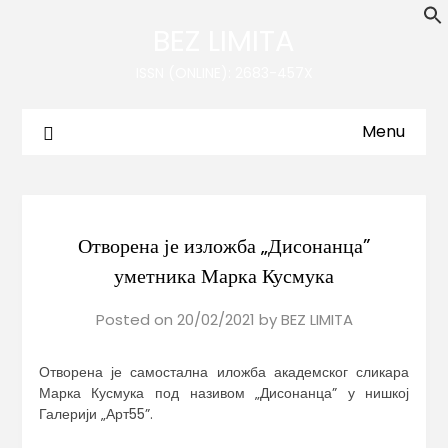
BEZ LIMITA
ISSN (ONLINE): 2683-457X
Menu
Отворена је изложба „Дисонанца”
уметника Марка Кусмука
Posted on
20/02/2021
by
BEZ LIMITA
Отворена је самостална иложба академског сликара
Марка Кусмука под називом „Дисонанца” у нишкој
Галерији „Арт55”.