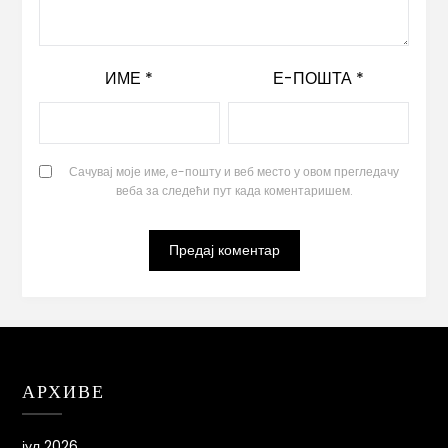
ИМЕ
*
Е-ПОШТА
*
Сачувај моје име, е-пошту и веб место у овом прегледачу
веба за следећи пут када коментаришем.
АРХИВЕ
јул 2026