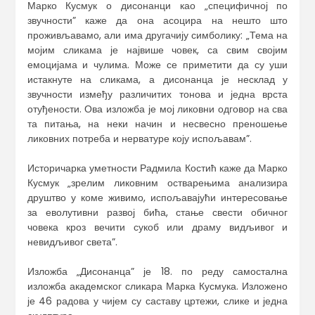
Марко Кусмук о дисонанци као „специфичној по
звучности” каже да она асоцира на нешто што
проживљавамо, али има другачију симболику: „Тема на
мојим сликама је највише човек, са свим својим
емоцијама и чулима. Може се приметити да су уши
истакнуте на сликама, а дисонанца је несклад у
звучности између различитих тонова и једна врста
отуђености. Ова изложба је мој ликовни одговор на сва
та питања, на неки начин и несвесно преношење
ликовних потреба и нерватуре коју испољавам”.
Историчарка уметности Радмила Костић каже да Марко
Кусмук „зрелим ликовним остварењима анализира
друштво у коме живимо, испољавајући интересовање
за еволутивни развој бића, стање свести обичног
човека кроз вечити сукоб или драму видљивог и
невидљивог света”.
Изложба „Дисонанца” је 18. по реду самостална
изложба академског сликара Марка Кусмука. Изложено
је 46 радова у чијем су саставу цртежи, слике и једна