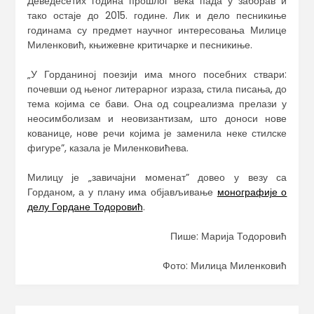
Деведесетих година прошлог века пада у заборав и
тако остаје до 2015. године. Лик и дело песникиње
годинама су предмет научног интересовања Милице
Миленковић, књижевне критичарке и песникиње.
„У Горданиној поезији има много посебних ствари:
почевши од њеног литерарног израза, стила писања, до
тема којима се бави. Она од соцреализма прелази у
неосимболизам и неовизантизам, што доноси нове
кованице, нове речи којима је заменила неке стилске
фигуре”, казала је Миленковићева.
Милицу је „завичајни моменат” довео у везу са
Горданом, а у плану има објављивање
монографије о
делу Гордане Тодоровић
.
Пише: Марија Тодоровић
Фото: Милица Миленковић