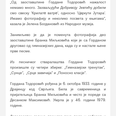
„Од заоставштине Гордане Тодоровић нажалост
немамо много. Захваљујући Добривоју Јевтићу добили
смо свеску ’Крилатe ватрe’, односно ’Цвркути Јутара’.
Имамо фотографију и неколико посвета у књигама”,
казала је Јелена Богдановић из Народног музеја.
Занимљиво је да је поменута фотографија део
заоставштине Бранка Миљковића који је са Горданом
друговао од гимназијских дана, када су и настале њене
прве песме.
Из песничког стваралаштва Гордане Тодоровић
произишле су четири збирке: „Гимназијски тренутак”,
„Сунце”, „Срце завичаја” и „Поносно класје”.
Гордана Тодоровић рођена је 6. октобра 1933. године у
Драјинцу код Сврљига. Била је савременица и
пријатељица Бранка Миљковића и често је пореде са
Десанком Максимовић. Умрла је у 46. години 1979.
године.