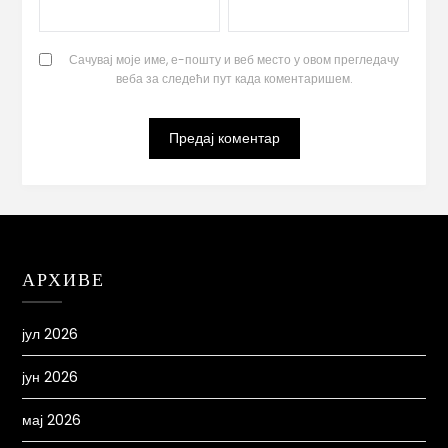
Сачувај моје име, е-пошту и веб место у овом прегледачу
веба за следећи пут када коментаришем.
АРХИВЕ
јул 2026
јун 2026
мај 2026