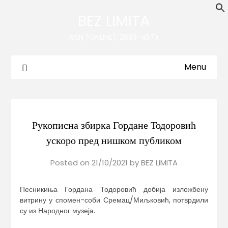
BEZ LIMITA
ISSN (ONLINE): 2683-457X
Menu
Рукописна збирка Гордане Тодоровић
ускоро пред нишком публиком
Posted on
21/10/2021
by
BEZ LIMITA
Песникиња Гордана Тодоровић добија изложбену
витрину у спомен-соби Сремац/Миљковић, потврдили
су из Народног музеја.