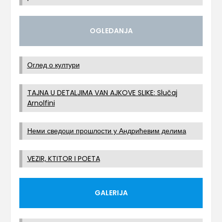
OGLEDANJA
Оглед о култури
TAJNA U DETALJIMA VAN AJKOVE SLIKE: Slučaj
Arnolfini
Неми сведоци прошлости у Андрићевим делима
VEZIR, KTITOR I POETA
GALERIJA