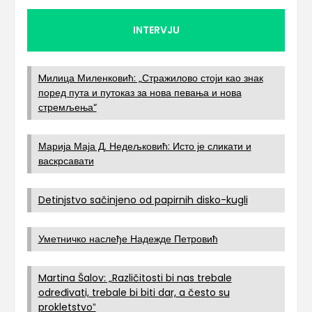
INTERVJU
Mилица Миленковић: „Стражилово стоји као знак
поред пута и путоказ за нова певања и нова
стремљења“
Марија Маја Д. Недељковић: Исто је сликати и
васкрсавати
Detinjstvo sačinjeno od papirnih disko-kugli
Уметничко наслеђе Надежде Петровић
Martina Šalov: „Različitosti bi nas trebale
određivati, trebale bi biti dar, a često su
prokletstvoˮ