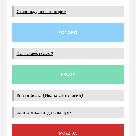
Стварам, дакле постојим
FOTOPIS
Da li čuješ plavo?
PROZA
Ковчег блага (Ивана Стојановић)
Зашто мислиш да сам луд?
POEZIJA