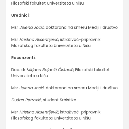
Filozofski fakultet Univerziteta u Nišu
Urednici
:
Msr
Jelena Jocić
, doktorand na smeru Mediji i društvo
Msr
Hristina Aksentijević
, istraživač-pripravnik
Filozofskog fakulteta Univerziteta u Nišu
Recenzenti
:
Doc. dr
Mirjana Bojanić Ćirković
, Filozofski fakultet
Univerziteta u Nišu
Msr
Jelena Jocić
, doktorand na smeru Mediji i društvo
Dušan Petrović
, student Srbistike
Msr
Hristina Aksentijević
, istraživač-pripravnik
Filozofskog fakulteta Univerziteta u Nišu