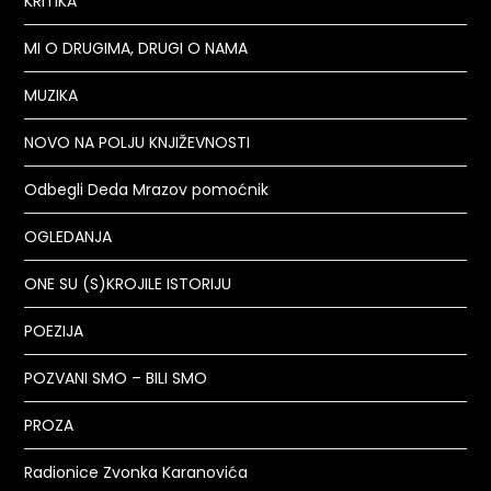
KRITIKA
MI O DRUGIMA, DRUGI O NAMA
MUZIKA
NOVO NA POLJU KNJIŽEVNOSTI
Odbegli Deda Mrazov pomoćnik
OGLEDANJA
ONE SU (S)KROJILE ISTORIJU
POEZIJA
POZVANI SMO – BILI SMO
PROZA
Radionice Zvonka Karanovića