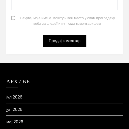
Сачувај моје име, е-пошту и веб место у овом прегледачу
веба за следећи пут када коментаришем.
АРХИВЕ
јул 2026
јун 2026
мај 2026