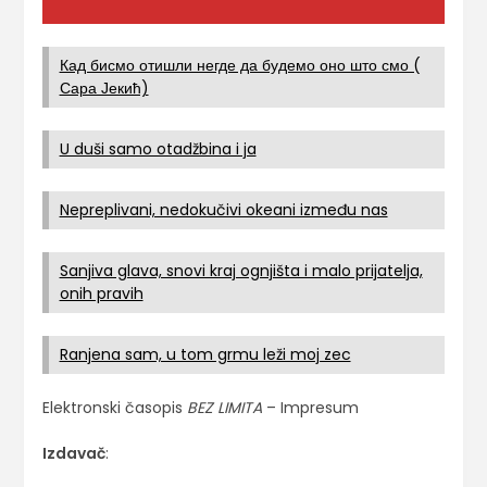
Кад бисмо отишли негде да будемо оно што смо (
Сара Јекић)
U duši samo otadžbina i ja
Nepreplivani, nedokučivi okeani između nas
Sanjiva glava, snovi kraj ognjišta i malo prijatelja,
onih pravih
Ranjena sam, u tom grmu leži moj zec
Elektronski časopis
BEZ LIMITA
– Impresum
Izdavač
: