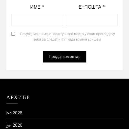
ИМЕ
*
Е-ПОШТА
*
Сачувај моје име, е-пошту и веб место у овом прегледачу
веба за следећи пут када коментаришем.
АРХИВЕ
јул 2026
јун 2026