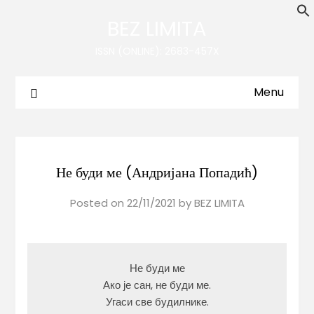
BEZ LIMITA
ISSN (ONLINE): 2683-457X
Menu
Не буди ме (Андријана Попадић)
Posted on
22/11/2021
by
BEZ LIMITA
Не буди ме

Ако је сан, не буди ме.

Угаси све будилнике.
