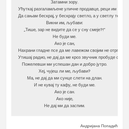
Затамни зору.

Ућуткај разгаламљене уличне продавце, реци им

Да сањам бескрај, у бескрају светло, а у светлу тебе.

Викни им, љубави:

„Тише, зар не видите да се у сну смеје?!”

Не буди ме.

Ако је сан,

Нахрани гладне псе да ме лавежом својим не отргну од 
Утишај радио, не дај да ме кроз звучник пробуде спикер
Пожелевши ми успешан дан и добро јутро.

Хеј, чујеш ли ме, љубави?

Ма, не дај да ми сунце слети на длан.

И не кувај ту кафу, не буди ме.

Ако је сан.

Ако није,

Не дај ми да заспим.
Андријана Попадић