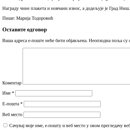
Награду чине плакета и новчани износ, а додељује је Град Ниш.
Пише: Марија Тодоровић
Оставите одговор
Ваша адреса е-поште неће бити објављена.
Неопходна поља су 
Коментар
Име
*
Е-пошта
*
Веб место
Сачувај моје име, е-пошту и веб место у овом прегледачу ве