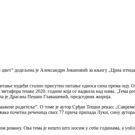
 цвет” додељена је Александри Јовановић за књигу „Црна птица
читање нудећи стално присутно питање односа сина према оцу. О
метафора тешке 2020. године која се надвила над нама. „Тема роман
ла је Драгана Пешин Главашевић, председник жирија.
мажене родитеље”. О томе је аутор Срђан Тешин рекао: „Савреме
ака почетна реченица свих 77 прича припада Луки, сину аутора, 
мом роману. Ова тема је нешто што носим у себи годинама, а уобли