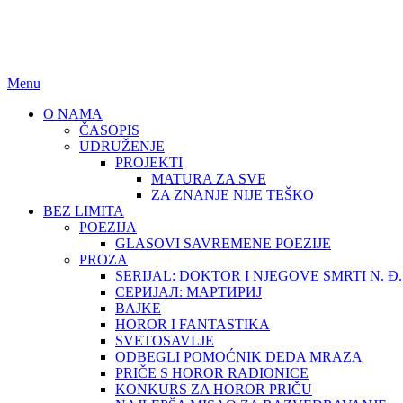
BEZ LIMITA
ISSN (ONLINE): 2683-457X
Menu
O NAMA
ČASOPIS
UDRUŽENJE
PROJEKTI
MATURA ZA SVE
ZA ZNANJE NIJE TEŠKO
BEZ LIMITA
POEZIJA
GLASOVI SAVREMENE POEZIJE
PROZA
SERIJAL: DOKTOR I NJEGOVE SMRTI N. Đ.
СЕРИЈАЛ: МАРТИРИЈ
BAJKE
HOROR I FANTASTIKA
SVETOSAVLJE
ODBEGLI POMOĆNIK DEDA MRAZA
PRIČE S HOROR RADIONICE
KONKURS ZA HOROR PRIČU