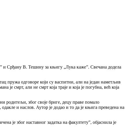
” и Срђану В. Тешину за књигу „Лука каже”. Свечана додела
тац пружа одговоре који су васпитни, али на један наметљив
а је смрт, али не смрт која траје и која је погубна, већ која
ни родитељи, због своје бриге, децу праве помало
одакле и наслов. Аутор је додао и то да је књига преведена на
чена је због наставног задатка на факултету”, објаснила је