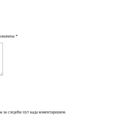
означена
*
ба за следећи пут када коментаришем.