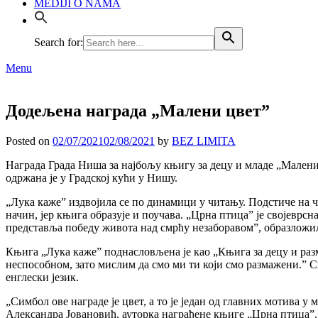
MEDIJI O NAMA
Search for:
Menu
Додељена награда „Малени цвет”
Posted on
02/07/2021
02/08/2021
by
BEZ LIMITA
Награда Града Ниша за најбољу књигу за децу и младе „Малени
одржана је у Градској кући у Нишу.
„Лука каже” издвојила се по динамици у читању. Подстиче на 
начин, јер књига образује и поучава. „Црна птица” је својеврсна 
представља победу живота над смрћу незаборавом”, образложи
Књига „Лука каже” поднасловљена је као „Књига за децу и раз
неспособном, зато мислим да смо ми ти који смо размажени.” Св
енглески језик.
„Симбол ове награде је цвет, а то је један од главних мотива у 
Александра Јовановић, ауторка награђене књиге „Црна птица”.