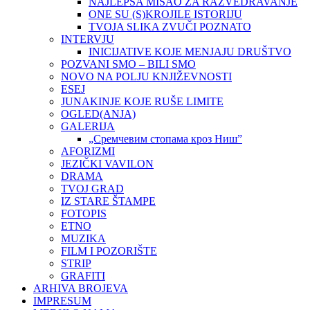
NAJLEPŠA MISAO ZA RAZVEDRAVANJE
ONE SU (S)KROJILE ISTORIJU
TVOJA SLIKA ZVUČI POZNATO
INTERVJU
INICIJATIVE KOJE MENJAJU DRUŠTVO
POZVANI SMO – BILI SMO
NOVO NA POLJU KNJIŽEVNOSTI
ESEJ
JUNAKINJE KOJE RUŠE LIMITE
OGLED(ANJA)
GALERIJA
„Сремчевим стопама кроз Ниш”
AFORIZMI
JEZIČKI VAVILON
DRAMA
TVOJ GRAD
IZ STARE ŠTAMPE
FOTOPIS
ETNO
MUZIKA
FILM I POZORIŠTE
STRIP
GRAFITI
ARHIVA BROJEVA
IMPRESUM