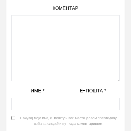
КОМЕНТАР
ИМЕ
*
Е-ПОШТА
*
Сачувај моје име, е-пошту и веб место у овом прегледачу
веба за следећи пут када коментаришем.