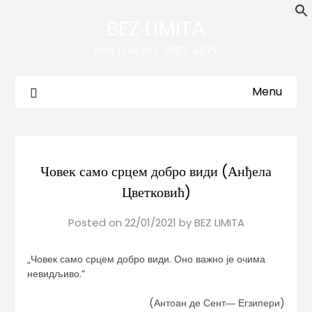
BEZ LIMITA
ISSN (ONLINE): 2683-457X
Menu
Човек само срцем добро види (Анђела
Цветковић)
Posted on
22/01/2021
by
BEZ LIMITA
„Човек само срцем добро види. Оно важно је очима
невидљиво.“
(Антоан де Сент― Егзипери)