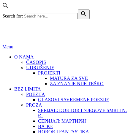
Search for:
BEZ LIMITA
ISSN (ONLINE): 2683-457X
Menu
O NAMA
ČASOPIS
UDRUŽENJE
PROJEKTI
MATURA ZA SVE
ZA ZNANJE NIJE TEŠKO
BEZ LIMITA
POEZIJA
GLASOVI SAVREMENE POEZIJE
PROZA
SERIJAL: DOKTOR I NJEGOVE SMRTI N.
Đ.
СЕРИЈАЛ: МАРТИРИЈ
BAJKE
HOROR I FANTASTIKA