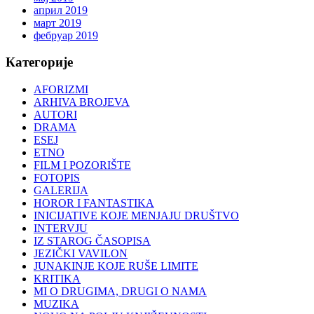
април 2019
март 2019
фебруар 2019
Категорије
AFORIZMI
ARHIVA BROJEVA
AUTORI
DRAMA
ESEJ
ETNO
FILM I POZORIŠTE
FOTOPIS
GALERIJA
HOROR I FANTASTIKA
INICIJATIVE KOJE MENJAJU DRUŠTVO
INTERVJU
IZ STAROG ČASOPISA
JEZIČKI VAVILON
JUNAKINJE KOJE RUŠE LIMITE
KRITIKA
MI O DRUGIMA, DRUGI O NAMA
MUZIKA