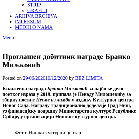
STRIP
GRAFITI
ARHIVA BROJEVA
IMPRESUM
MEDIJI O NAMA
Menu
Проглашен добитник награде Бранко
Миљковић
Posted on
29/06/2020
10/12/2020
by
BEZ LIMITA
Књижевна награда
Бранко Миљковић
за најбоље дело
поетког израза у 2019. припала је Ненаду Милошевићу за
збирку поезије
Песме из лимба
,у издању Културног центра
Новог Сада
.
Награду традиционално додељује Град Ниш,
уз финансијску подршку Министарства културе Републике
Србије, у организацији Нишког културног центра.
Фото: Нишки културни центар