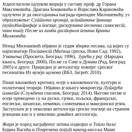
Једногласном одлуком жирија у саставу проф. др Горана
Максимовића, Драгана Бошковића и Војислава Карановића
одлучено је да овогодишња награда припадне Милошевићу, уз
образложење:
Суптилна иронија, испитивање граница
(ауто)биографије и поезије, дискурзивна песничка самосвест,
чини књигу Песме из лимба достојном певања Бранка
Миљковића.
Ненад Милошевић објавио је седам збирки песама, од којих су
најпознатије
Поспаност
(Матица српска, Нови Сад: 1992),
Умањења
(Просвета, Београд: 1996),
Јурећи у рај
(Народна
књига, Београд: 2000),
Песме са Саве и Дунава
(Рад, Београд:
2005) и друге. Приредио је антологију новијег српског
песништва
Из музеја шумова
(ВБЗ, Загреб: 2010).
Пише књижевну критику, есеје о књижевности, култури и
политичкој теорији. Објавио је књигу микроесеја
Лутајућа
планета
(Службени гласник, Београд: 2014). Његове песме и
есеји преведени су на руски, грчки, пољски, француски,
енглески, шпански, немачки, словеначки и македонски језик.
Заступљен је у неколико антологија српске поезије на страним
језицима као и у неколико домаћих антологија.
Жири је поред награђеног штива издвојио и
Топло биље
Бојана Васића и
Повремена попут викенд-насеља
Маше