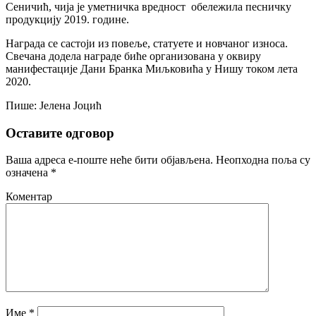
Сеничић, чија је уметничка вредност обележила песничку
продукцију 2019. године.
Награда се састоји из повеље, статуете и новчаног износа.
Свечана додела награде биће организована у оквиру
манифестације Дани Бранка Миљковића у Нишу током лета
2020.
Пише: Јелена Јоцић
Оставите одговор
Ваша адреса е-поште неће бити објављена.
Неопходна поља су
означена
*
Коментар
Име
*