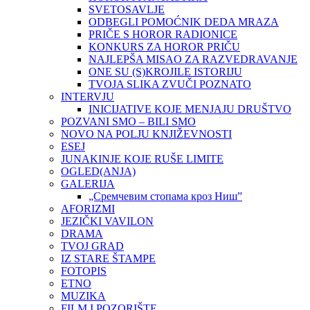
SVETOSAVLJE
ODBEGLI POMOĆNIK DEDA MRAZA
PRIČE S HOROR RADIONICE
KONKURS ZA HOROR PRIČU
NAJLEPŠA MISAO ZA RAZVEDRAVANJE
ONE SU (S)KROJILE ISTORIJU
TVOJA SLIKA ZVUČI POZNATO
INTERVJU
INICIJATIVE KOJE MENJAJU DRUŠTVO
POZVANI SMO – BILI SMO
NOVO NA POLJU KNJIŽEVNOSTI
ESEJ
JUNAKINJE KOJE RUŠE LIMITE
OGLED(ANJA)
GALERIJA
„Сремчевим стопама кроз Ниш”
AFORIZMI
JEZIČKI VAVILON
DRAMA
TVOJ GRAD
IZ STARE ŠTAMPE
FOTOPIS
ETNO
MUZIKA
FILM I POZORIŠTE