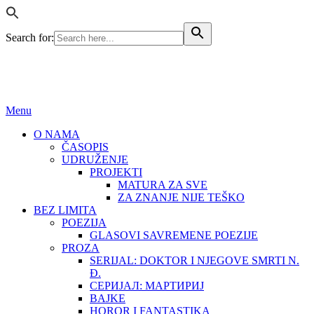
Search for:
BEZ LIMITA
ISSN (ONLINE): 2683-457X
Menu
O NAMA
ČASOPIS
UDRUŽENJE
PROJEKTI
MATURA ZA SVE
ZA ZNANJE NIJE TEŠKO
BEZ LIMITA
POEZIJA
GLASOVI SAVREMENE POEZIJE
PROZA
SERIJAL: DOKTOR I NJEGOVE SMRTI N.
Đ.
СЕРИЈАЛ: МАРТИРИЈ
BAJKE
HOROR I FANTASTIKA