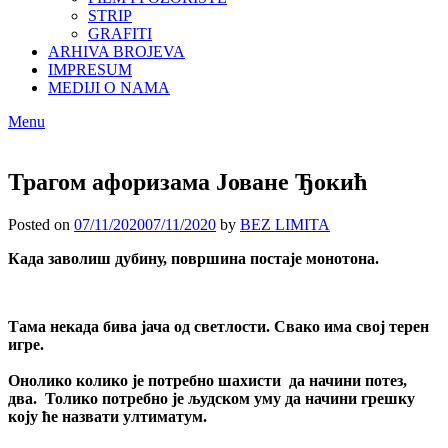
STRIP
GRAFITI
ARHIVA BROJEVA
IMPRESUM
MEDIJI O NAMA
Menu
Трагом афоризама Јоване Ђокић
Posted on
07/11/2020
07/11/2020
by
BEZ LIMITA
Када заволиш дубину, површина постаје монотона.
Тама некада бива јача од светлости. Свако има свој терен
игре.
Онолико колико је потребно шахисти да начини потез,
два. Толико потребно је људском уму да начини грешку
коју ће назвати ултиматум.