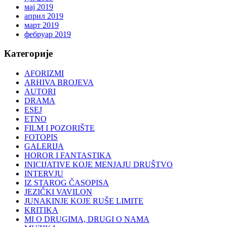
мај 2019
април 2019
март 2019
фебруар 2019
Категорије
AFORIZMI
ARHIVA BROJEVA
AUTORI
DRAMA
ESEJ
ETNO
FILM I POZORIŠTE
FOTOPIS
GALERIJA
HOROR I FANTASTIKA
INICIJATIVE KOJE MENJAJU DRUŠTVO
INTERVJU
IZ STAROG ČASOPISA
JEZIČKI VAVILON
JUNAKINJE KOJE RUŠE LIMITE
KRITIKA
MI O DRUGIMA, DRUGI O NAMA