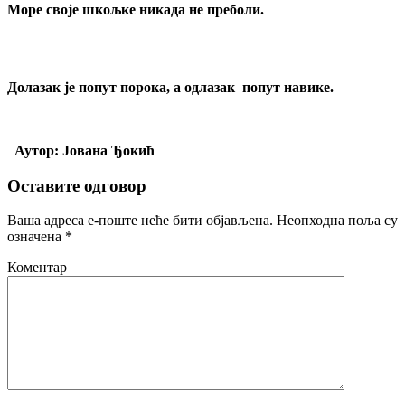
Море своје шкољке никада не преболи.
Долазак је попут порока, а одлазак попут навике.
Аутор: Јована Ђокић
Оставите одговор
Ваша адреса е-поште неће бити објављена.
Неопходна поља су
означена
*
Коментар