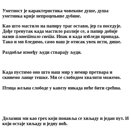
Уметност је карактеристика човекове душе, душа
уметника крије непроцењиве дубине.
Као што мастило на папиру траг остави, јер га поседује.
Дође тренутак када мастило разлије се, а папир добије
назив
плаветнило света
. Ипак и када избледи припада.
Тако и ми бледимо, само наш је отисак увек исти, дише.
Раздобље између људи стварају људи.
Када пустимо оно што наш мир у немир претвара и
скинемо ланце тешке. Ми се слободом хвалити можемо.
Птица жељна слободе у кавезу никада неће бити срећна.
Долазиш ми као грех који понавља се хиљаду и један пут. И
који остаје хиљаду и једну ноћ.