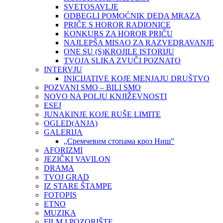
SVETOSAVLJE
ODBEGLI POMOĆNIK DEDA MRAZA
PRIČE S HOROR RADIONICE
KONKURS ZA HOROR PRIČU
NAJLEPŠA MISAO ZA RAZVEDRAVANJE
ONE SU (S)KROJILE ISTORIJU
TVOJA SLIKA ZVUČI POZNATO
INTERVJU
INICIJATIVE KOJE MENJAJU DRUŠTVO
POZVANI SMO – BILI SMO
NOVO NA POLJU KNJIŽEVNOSTI
ESEJ
JUNAKINJE KOJE RUŠE LIMITE
OGLED(ANJA)
GALERIJA
„Сремчевим стопама кроз Ниш”
AFORIZMI
JEZIČKI VAVILON
DRAMA
TVOJ GRAD
IZ STARE ŠTAMPE
FOTOPIS
ETNO
MUZIKA
FILM I POZORIŠTE