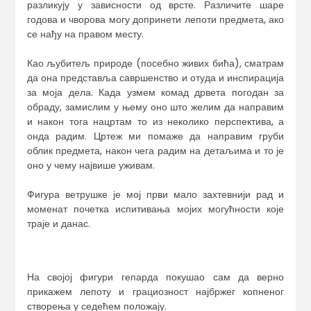
разликују у зависности од врсте. Различите шаре
годова и чворова могу допринети лепоти предмета, ако
се нађу на правом месту.
Као љубитељ природе (посебно живих бића), сматрам
да она представља савршенство и отуда и инспирација
за моја дела. Када узмем комад дрвета погодан за
обраду, замислим у њему оно што желим да направим
и након тога нацртам то из неколико перспектива, а
онда радим. Цртеж ми помаже да направим груби
облик предмета, након чега радим на детаљима и то је
оно у чему највише уживам.
Фигура ветрушке је мој први мало захтевнији рад и
моменат почетка испитивања мојих могућности које
траје и данас.
На својој фигури гепарда покушао сам да верно
прикажем лепоту и грациозност најбржег копненог
створења у седећем положају.