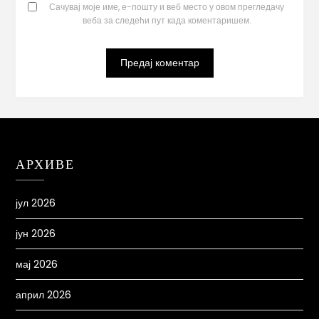
Сачувај моје име, е-пошту и веб место у овом прегледачу
веба за следећи пут када коментаришем.
АРХИВЕ
јул 2026
јун 2026
мај 2026
април 2026