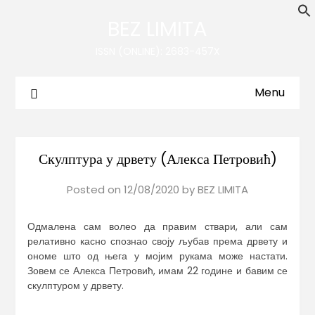
BEZ LIMITA
ISSN (ONLINE): 2683-457X
Menu
Скулптура у дрвету (Алекса Петровић)
Posted on
12/08/2020
by
BEZ LIMITA
Одмалена сам волео да правим ствари, али сам
релативно касно спознао своју љубав према дрвету и
ономе што од њега у мојим рукама може настати.
Зовем се Алекса Петровић, имам 22 године и бавим се
скулптуром у дрвету.