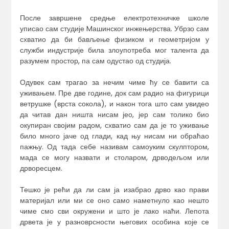
После завршене средње електротехничке школе
уписао сам студије Mашинског инжењерства. Убрзо сам
схватио да би бављење физиком и геометријом у
служби индустрије била злоупотреба мог талента да
разумем простор, па сам одустао од студија.
Одувек сам трагао за нечим чиме ћу се бавити са
уживањем. Пре две године, док сам радио на фигурици
ветрушке (врста сокола), и након тога што сам увидео
да читав дан ништа нисам јео, јер сам толико био
окупиран својим радом, схватио сам да је то уживање
било много јаче од глади, кад њу нисам ни обраћао
пажњу. Од тада себе називам самоуким скулптором,
мада се могу назвати и столаром, дрводељом или
дрворесцем.
Тешко је рећи да ли сам ја изабрао дрво као прави
материјал или ми се оно само наметнуло као нешто
чиме смо сви окружени и што је лако наћи. Лепота
дрвета је у разноврсности његових особина које се