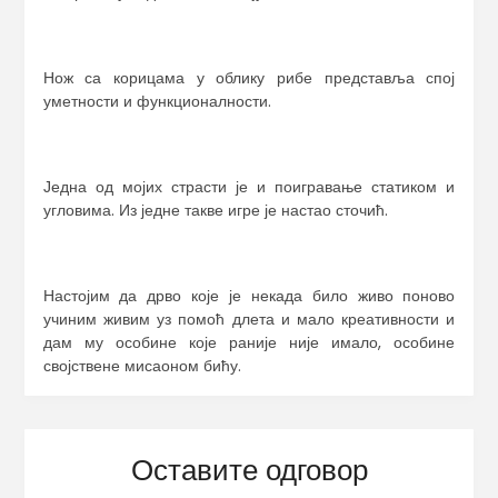
Нож са корицама у облику рибе представља спој
уметности и функционалности.
Једна од мојих страсти је и поигравање статиком и
угловима. Из једне такве игре је настао сточић.
Настојим да дрво које је некада било живо поново
учиним живим уз помоћ длета и мало креативности и
дам му особине које раније није имало, особине
својствене мисаоном бићу.
Оставите одговор