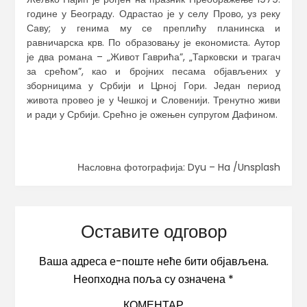
године у Београду. Одрастао је у селу Прово, уз реку
Саву; у генима му се преплићу планинска и
равничарска крв. По образовању је економиста. Аутор
је два романа – „Живот Гаврића”, „Тарковски и трагач
за срећом”, као и бројних песама објављених у
зборницима у Србији и Црној Гори. Један период
живота провео је у Чешкој и Словенији. Тренутно живи
и ради у Србији. Срећно је ожењен супругом Дафином.
Насловна фотографија: Dyu – Ha /Unsplash
Оставите одговор
Ваша адреса е-поште неће бити објављена.
Неопходна поља су означена
*
КОМЕНТАР