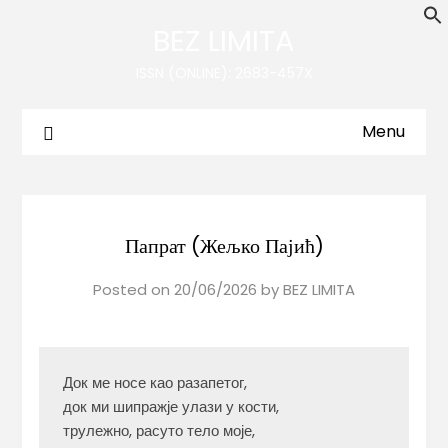
BEZ LIMITA
ISSN (ONLINE): 2683-457X
Menu
Папрат (Жељко Пајић)
Posted on
20/06/2026
by
BEZ LIMITA
Док ме носе као разапетог,

док ми шипражје улази у кости,

трулежно, расуто тело моје,
