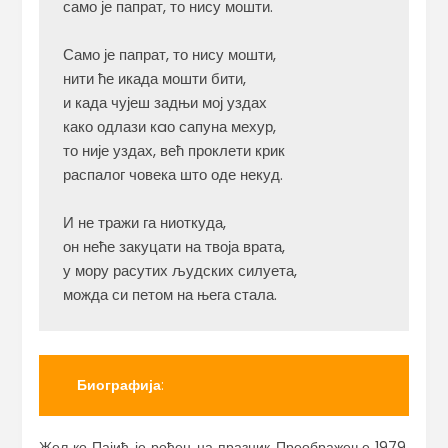
само је папрат, то нису мошти.

Само је папрат, то нису мошти,

нити ће икада мошти бити,

и када чујеш задњи мој уздах

како одлази кaо сапуна мехур,

то није уздах, већ проклети крик

распалог човека што оде некуд.

И не тражи га ниоткуда,

он неће закуцати на твоја врата,

у мору расутих људских силуета,

можда си петом на њега стала.
Биографија
:
Жељко Пајић је рођен на празник Преображење 1979.