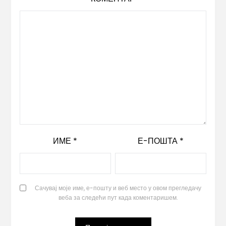
ИМЕ
*
Е-ПОШТА
*
Сачувај моје име, е-пошту и веб место у овом прегледачу
веба за следећи пут када коментаришем.