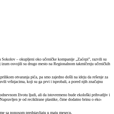
a Sokolov – okupljeni oko učeničke kompanije „Zaćepi”, razvili su
vaj izum osvojili su drugo mesto na Regionalnom takmičenju učeničkih
prilikom otvaranja pića, pa smo zajedno došli na ideju da rešenje za
ili vršnjacima, koji su ga prvi i isprobali, a pored njih značajnu
kodnevnom životu ljudi, ali da istovremeno bude ekološki prihvatljiv i
Napravljen je od reciklirane plastike, čime dodatno brinu o eko-
je ime sa ponosom predstavljaju u maju mesecu.