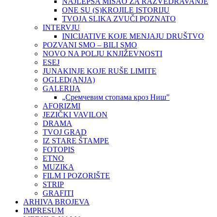
NAJLEPŠA MISAO ZA RAZVEDRAVANJE
ONE SU (S)KROJILE ISTORIJU
TVOJA SLIKA ZVUČI POZNATO
INTERVJU
INICIJATIVE KOJE MENJAJU DRUŠTVO
POZVANI SMO – BILI SMO
NOVO NA POLJU KNJIŽEVNOSTI
ESEJ
JUNAKINJE KOJE RUŠE LIMITE
OGLED(ANJA)
GALERIJA
„Сремчевим стопама кроз Ниш”
AFORIZMI
JEZIČKI VAVILON
DRAMA
TVOJ GRAD
IZ STARE ŠTAMPE
FOTOPIS
ETNO
MUZIKA
FILM I POZORIŠTE
STRIP
GRAFITI
ARHIVA BROJEVA
IMPRESUM