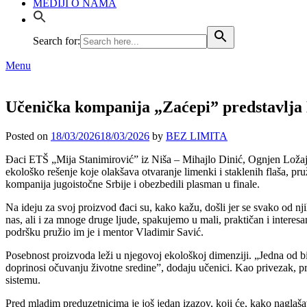
MEDIJI O NAMA
Search for:
Menu
Učenička kompanija „Zaćepi” predstavlja
Posted on
18/03/2026
18/03/2026
by
BEZ LIMITA
Đaci ETŠ „Mija Stanimirović” iz Niša – Mihajlo Dinić, Ognjen Ložaji
ekološko rešenje koje olakšava otvaranje limenki i staklenih flaša, 
kompanija jugoistočne Srbije i obezbedili plasman u finale.
Na ideju za svoj proizvod đaci su, kako kažu, došli jer se svako od nj
nas, ali i za mnoge druge ljude, spakujemo u mali, praktičan i interesa
podršku pružio im je i mentor Vladimir Savić.
Posebnost proizvoda leži u njegovoj ekološkoj dimenziji. „Jedna od bit
doprinosi očuvanju životne sredine”, dodaju učenici. Kao privezak, pro
sistemu.
Pred mladim preduzetnicima je još jedan izazov, koji će, kako naglašav