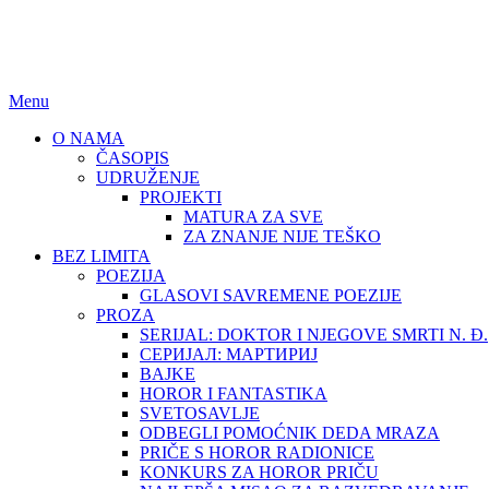
BEZ LIMITA
ISSN (ONLINE): 2683-457X
Menu
O NAMA
ČASOPIS
UDRUŽENJE
PROJEKTI
MATURA ZA SVE
ZA ZNANJE NIJE TEŠKO
BEZ LIMITA
POEZIJA
GLASOVI SAVREMENE POEZIJE
PROZA
SERIJAL: DOKTOR I NJEGOVE SMRTI N. Đ.
СЕРИЈАЛ: МАРТИРИЈ
BAJKE
HOROR I FANTASTIKA
SVETOSAVLJE
ODBEGLI POMOĆNIK DEDA MRAZA
PRIČE S HOROR RADIONICE
KONKURS ZA HOROR PRIČU