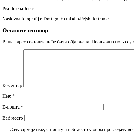
Piše:Jelena Jocić
Naslovna fotografija: Dostignuća mladih/Fejsbuk stranica
Оставите одговор
Ваша адреса е-поште неће бити објављена.
Неопходна поља су 
Коментар
Име
*
Е-пошта
*
Веб место
Сачувај моје име, е-пошту и веб место у овом прегледачу ве