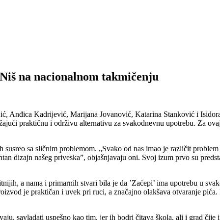
 Niš na nacionalnom takmičenju
ć, Anđica Kadrijević, Marijana Jovanović, Katarina Stanković i Isidor
pružajući praktičnu i održivu alternativu za svakodnevnu upotrebu. Za o
ih susreo sa sličnim problemom. „Svako od nas imao je različit problem 
ntan dizajn našeg priveska”, objašnjavaju oni. Svoj izum prvo su predstav
nijih, a nama i primarnih stvari bila je da ’Zaćepi’ ima upotrebu u sva
izvod je praktičan i uvek pri ruci, a značajno olakšava otvaranje pića. 
aju, savladati uspešno kao tim, jer ih bodri čitava škola, ali i grad či