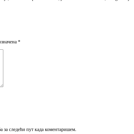
означена
*
ба за следећи пут када коментаришем.