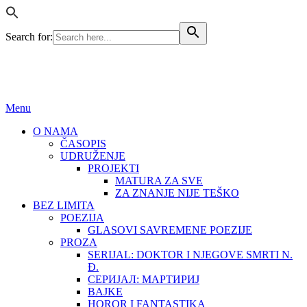
Search for:
BEZ LIMITA
ISSN (ONLINE): 2683-457X
Menu
O NAMA
ČASOPIS
UDRUŽENJE
PROJEKTI
MATURA ZA SVE
ZA ZNANJE NIJE TEŠKO
BEZ LIMITA
POEZIJA
GLASOVI SAVREMENE POEZIJE
PROZA
SERIJAL: DOKTOR I NJEGOVE SMRTI N.
Đ.
СЕРИЈАЛ: МАРТИРИЈ
BAJKE
HOROR I FANTASTIKA