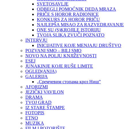
SVETOSAVLJE
ODBEGLI POMOĆNIK DEDA MRAZA
PRIČE S HOROR RADIONICE
KONKURS ZA HOROR PRIČU
NAJLEPŠA MISAO ZA RAZVEDRAVANJE
ONE SU (S)KROJILE ISTORIJU
TVOJA SLIKA ZVUČI POZNATO
INTERVJU
INICIJATIVE KOJE MENJAJU DRUŠTVO
POZVANI SMO – BILI SMO
NOVO NA POLJU KNJIŽEVNOSTI
ESEJ
JUNAKINJE KOJE RUŠE LIMITE
OGLED(ANJA)
GALERIJA
„Сремчевим стопама кроз Ниш”
AFORIZMI
JEZIČKI VAVILON
DRAMA
TVOJ GRAD
IZ STARE ŠTAMPE
FOTOPIS
ETNO
MUZIKA
FILM I POZORIŠTE