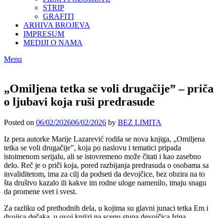
STRIP
GRAFITI
ARHIVA BROJEVA
IMPRESUM
MEDIJI O NAMA
Menu
„Omiljena tetka se voli drugačije” – priča
o ljubavi koja ruši predrasude
Posted on
06/02/2026
06/02/2026
by
BEZ LIMITA
Iz pera autorke Marije Lazarević rodila se nova knjiga, „Omiljena
tetka se voli drugačije”, koja po naslovu i tematici pripada
istoimenom serijalu, ali se istovremeno može čitati i kao zasebno
delo. Reč je o priči koja, pored razbijanja predrasuda o osobama sa
invaliditetom, ima za cilj da podseti da devojčice, bez obzira na to
šta društvo kazalo ili kakve im rodne uloge namenilo, imaju snagu
da promene svet i svest.
Za razliku od prethodnih dela, u kojima su glavni junaci tetka Em i
dvojica dečaka, u ovoj knjizi na scenu stupa devojčica Irina.