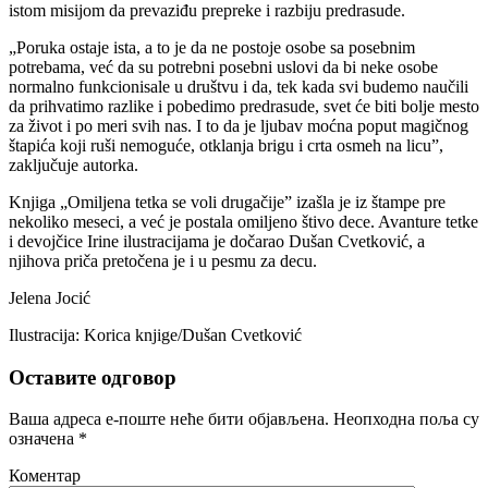
istom misijom da prevaziđu prepreke i razbiju predrasude.
„Poruka ostaje ista, a to je da ne postoje osobe sa posebnim
potrebama, već da su potrebni posebni uslovi da bi neke osobe
normalno funkcionisale u društvu i da, tek kada svi budemo naučili
da prihvatimo razlike i pobedimo predrasude, svet će biti bolje mesto
za život i po meri svih nas. I to da je ljubav moćna poput magičnog
štapića koji ruši nemoguće, otklanja brigu i crta osmeh na licu”,
zaključuje autorka.
Knjiga „Omiljena tetka se voli drugačije” izašla je iz štampe pre
nekoliko meseci, a već je postala omiljeno štivo dece. Avanture tetke
i devojčice Irine ilustracijama je dočarao Dušan Cvetković, a
njihova priča pretočena je i u pesmu za decu.
Jelena Jocić
Ilustracija: Korica knjige/Dušan Cvetković
Оставите одговор
Ваша адреса е-поште неће бити објављена.
Неопходна поља су
означена
*
Коментар