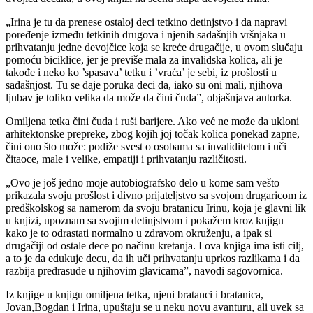
„Irina je tu da prenese ostaloj deci tetkino detinjstvo i da napravi
poređenje između tetkinih drugova i njenih sadašnjih vršnjaka u
prihvatanju jedne devojčice koja se kreće drugačije, u ovom slučaju
pomoću biciklice, jer je previše mala za invalidska kolica, ali je
takođe i neko ko ’spasava’ tetku i ’vraća’ je sebi, iz prošlosti u
sadašnjost. Tu se daje poruka deci da, iako su oni mali, njihova
ljubav je toliko velika da može da čini čuda”, objašnjava autorka.
Omiljena tetka čini čuda i ruši barijere. Ako već ne može da ukloni
arhitektonske prepreke, zbog kojih joj točak kolica ponekad zapne,
čini ono što može: podiže svest o osobama sa invaliditetom i uči
čitaoce, male i velike, empatiji i prihvatanju različitosti.
„Ovo je još jedno moje autobiografsko delo u kome sam vešto
prikazala svoju prošlost i divno prijateljstvo sa svojom drugaricom iz
predškolskog sa namerom da svoju bratanicu Irinu, koja je glavni lik
u knjizi, upoznam sa svojim detinjstvom i pokažem kroz knjigu
kako je to odrastati normalno u zdravom okruženju, a ipak si
drugačiji od ostale dece po načinu kretanja. I ova knjiga ima isti cilj,
a to je da edukuje decu, da ih uči prihvatanju uprkos razlikama i da
razbija predrasude u njihovim glavicama”, navodi sagovornica.
Iz knjige u knjigu omiljena tetka, njeni bratanci i bratanica,
Jovan,Bogdan i Irina, upuštaju se u neku novu avanturu, ali uvek sa