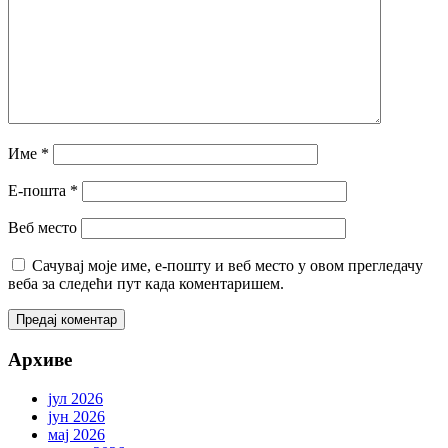
Име
*
Е-пошта
*
Веб место
Сачувај моје име, е-пошту и веб место у овом прегледачу
веба за следећи пут када коментаришем.
Архиве
јул 2026
јун 2026
мај 2026