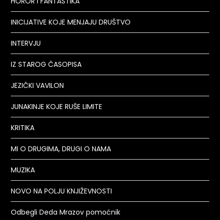
HOROR I FANTASTIKA
INICIJATIVE KOJE MENJAJU DRUŠTVO
INTERVJU
IZ STAROG ČASOPISA
JEZIČKI VAVILON
JUNAKINJE KOJE RUŠE LIMITE
KRITIKA
MI O DRUGIMA, DRUGI O NAMA
MUZIKA
NOVO NA POLJU KNJIŽEVNOSTI
Odbegli Deda Mrazov pomoćnik