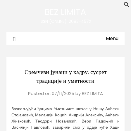
BEZ LIMITA
ISSN (ONLINE): 2683-457X
Menu
Сремчеви јунаци у кадру: сусрет
традиције и уметности
Posted on
07/11/2025
by
BEZ LIMITA
Захваљујући ђацима Уметничке школе у Нишу Анђели
Стојановић, Меланији Коцић, Андрији Алексићу, Анђели
Живковић, Теодори Новачикић, Вери Радоњић и
Василији Павловић, завирили смо у одаје куће Хаџи