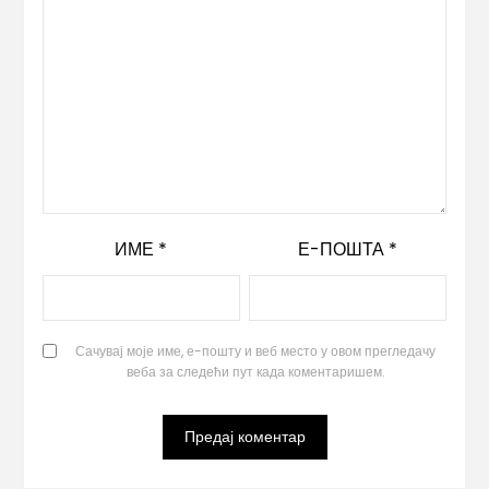
ИМЕ
*
Е-ПОШТА
*
Сачувај моје име, е-пошту и веб место у овом прегледачу
веба за следећи пут када коментаришем.