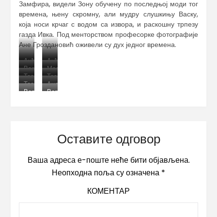
Замфира, видели Зону обучену по последњој моди тог
времена, њену скромну, али мудру слушкињу Васку,
која носи крчаг с водом са извора, и раскошну трпезу
газда Ивка. Под менторством професорке фотографије
Ане Гроздановић оживели су дух једног времена.
Анђела
Анђела
Василија
Меланија
Стојановић
Живковић
Теодора
Теодора
Павловић
Коцић
Теодора
Андрија
Новачикић
Новачикић
Вера
Вера
Новачикић
Алексић
Радоњић
Радоњић
Оставите одговор
Ваша адреса е-поште неће бити објављена.
Неопходна поља су означена
*
КОМЕНТАР