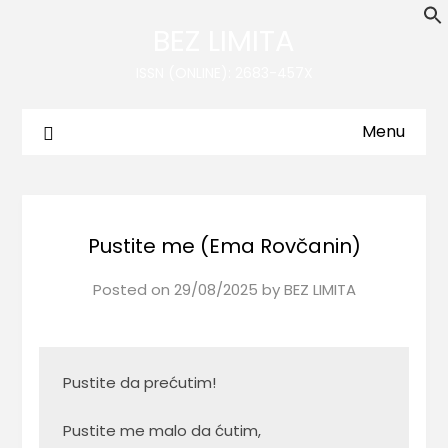
BEZ LIMITA
ISSN (ONLINE): 2683-457X
Menu
Pustite me (Ema Rovčanin)
Posted on
29/08/2025
by
BEZ LIMITA
Pustite da prećutim!

Pustite me malo da ćutim,
