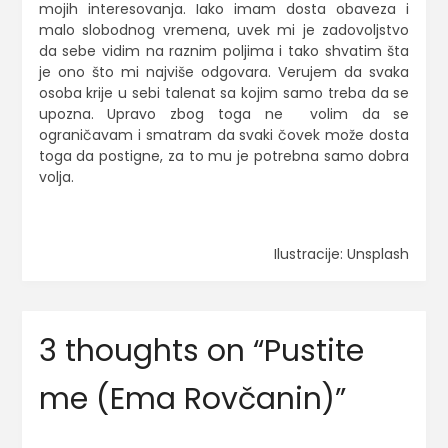
mojih interesovanja. Iako imam dosta obaveza i
malo slobodnog vremena, uvek mi je zadovoljstvo
da sebe vidim na raznim poljima i tako shvatim šta
je ono što mi najviše odgovara. Verujem da svaka
osoba krije u sebi talenat sa kojim samo treba da se
upozna. Upravo zbog toga ne volim da se
ograničavam i smatram da svaki čovek može dosta
toga da postigne, za to mu je potrebna samo dobra
volja.
Ilustracije: Unsplash
3 thoughts on “
Pustite
me (Ema Rovčanin)
”