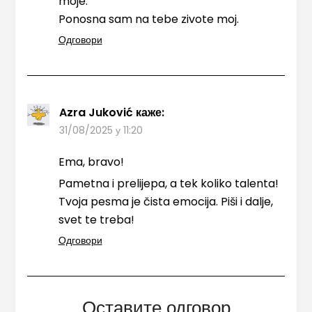
moje.
Ponosna sam na tebe zivote moj.
Одговори
Azra Juković
каже:
31/08/2025 у 11:20
Ema, bravo!
Pametna i prelijepa, a tek koliko talenta!
Tvoja pesma je čista emocija. Piši i dalje,
svet te treba!
Одговори
Оставите одговор