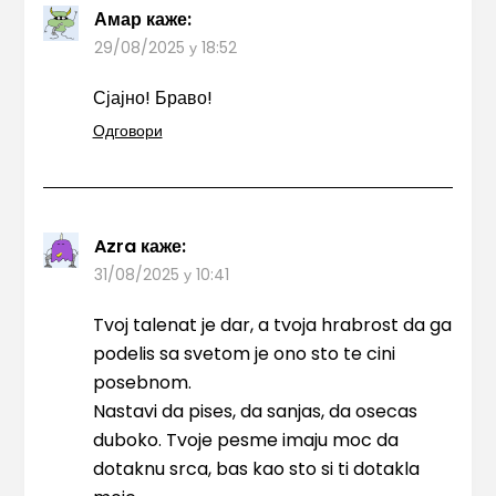
Амар
каже:
29/08/2025 у 18:52
Сјајно! Браво!
Одговори
Azra
каже:
31/08/2025 у 10:41
Tvoj talenat je dar, a tvoja hrabrost da ga
podelis sa svetom je ono sto te cini
posebnom.
Nastavi da pises, da sanjas, da osecas
duboko. Tvoje pesme imaju moc da
dotaknu srca, bas kao sto si ti dotakla