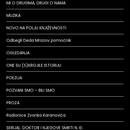
MI O DRUGIMA, DRUGI O NAMA
MUZIKA
NOVO NA POLJU KNJIŽEVNOSTI
Odbegli Deda Mrazov pomoćnik
OGLEDANJA
ONE SU (S)KROJILE ISTORIJU
POEZIJA
POZVANI SMO – BILI SMO
PROZA
Radionice Zvonka Karanovića
SERIJAL: DOKTOR I NJEGOVE SMRTI N. Đ.