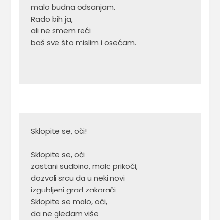
malo budna odsanjam.

Rado bih ja, 

ali ne smem reći

baš sve što mislim i osećam. 

Sklopite se, oči!

Sklopite se, oči

zastani sudbino, malo prikoči,

dozvoli srcu da u neki novi 

izgubljeni grad zakorači.

Sklopite se malo, oči, 

da ne gledam više
