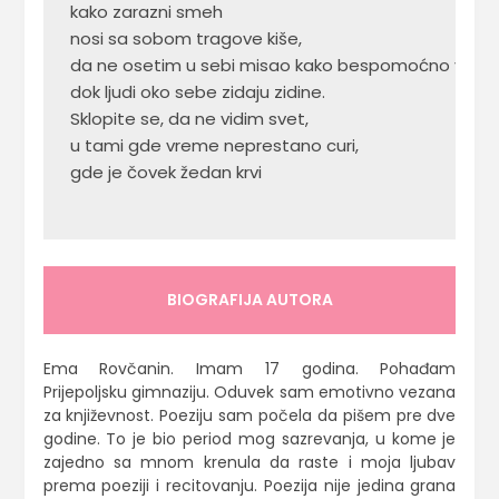
kako zarazni smeh 

nosi sa sobom tragove kiše,

da ne osetim u sebi misao kako bespomoćno vene

dok ljudi oko sebe zidaju zidine. 

Sklopite se, da ne vidim svet, 

u tami gde vreme neprestano curi,

gde je čovek žedan krvi

BIOGRAFIJA AUTORA
Ema Rovčanin. Imam 17 godina. Pohađam
Prijepoljsku gimnaziju. Oduvek sam emotivno vezana
za književnost. Poeziju sam počela da pišem pre dve
godine. To je bio period mog sazrevanja, u kome je
zajedno sa mnom krenula da raste i moja ljubav
prema poeziji i recitovanju. Poezija nije jedina grana