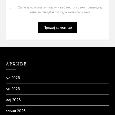
Сачувај моје име, е-пошту и веб место у овом прегледачу
веба за следећи пут када коментаришем.
АРХИВЕ
јул 2026
јун 2026
мај 2026
април 2026