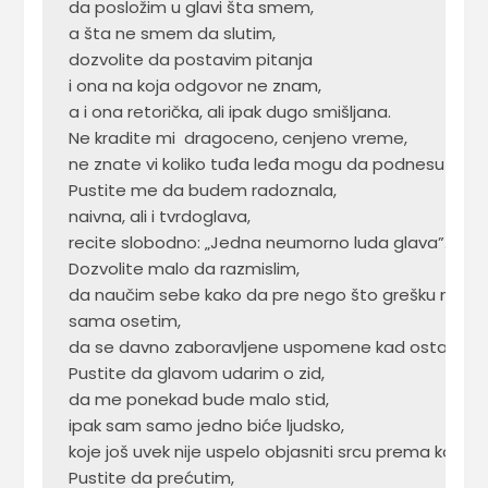
da posložim u glavi šta smem, 

a šta ne smem da slutim,

dozvolite da postavim pitanja 

i ona na koja odgovor ne znam, 

a i ona retorička, ali ipak dugo smišljana.

Ne kradite mi  dragoceno, cenjeno vreme,

ne znate vi koliko tuđa leđa mogu da podnesu brem
Pustite me da budem radoznala,

naivna, ali i tvrdoglava,

recite slobodno: „Jedna neumorno luda glava”.

Dozvolite malo da razmislim,

da naučim sebe kako da pre nego što grešku napravi
sama osetim,

da se davno zaboravljene uspomene kad ostarim se
Pustite da glavom udarim o zid,

da me ponekad bude malo stid,

ipak sam samo jedno biće ljudsko,

koje još uvek nije uspelo objasniti srcu prema kome
Pustite da prećutim,
