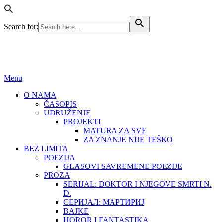
Search for:
BEZ LIMITA
ISSN (ONLINE): 2683-457X
Menu
O NAMA
ČASOPIS
UDRUŽENJE
PROJEKTI
MATURA ZA SVE
ZA ZNANJE NIJE TEŠKO
BEZ LIMITA
POEZIJA
GLASOVI SAVREMENE POEZIJE
PROZA
SERIJAL: DOKTOR I NJEGOVE SMRTI N.
Đ.
СЕРИЈАЛ: МАРТИРИЈ
BAJKE
HOROR I FANTASTIKA