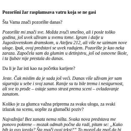
Pozorišni žar rasplamsava vatru koja se ne gasi
Šta Vama znači pozorište danas?
Pozorište mi znači sve. Možda zvuči smešno, ali i posle toliko
godina, još uvek uživam u svemu tome. Igram i dalje u
Jugoslovenskom dramskom, u Ateljeu 212, ali više ne uzimam nove
uloge. Ipak, ovoj predstavi se uvek radujem. Pozorište je kao neka
zaraza. Započela sam da glumim u detinjstvu, još od osnovne škole,
i ta ljubav nije prestala do danas.
Da li je žar isti kao na početku karijere?
Jeste. Čak mislim da je sada još veći. Danas više uživam jer sam
sigurnija u sebe i svoj zanat.
Ranije su tu bile trema i nesigurnost,
ali sve to prođe – ostaje samo strast prema sceni – ovladavanje
zanatom.
Koliko je za glumca važna priprema za svaku ulogu, za svaki
izlazak na scenu, uopšte za glumački poziv?
Najvažnija! Bez zanata nema ništa. Svaka nova predstava me
ponovo pokrene – mozak odmah počne da radi, pitam se: „Kako
bih ja ovo igrala? Šta znači ovaj tekst?” To moraš da znaš da bi