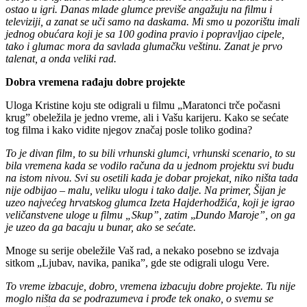
ostao u igri. Danas mlade glumce previše angažuju na filmu i
televiziji, a zanat se uči samo na daskama. Mi smo u pozorištu imali
jednog obućara koji je sa 100 godina pravio i popravljao cipele,
tako i glumac mora da savlada glumačku veštinu. Zanat je prvo
talenat, a onda veliki rad.
Dobra vremena rađaju dobre projekte
Uloga Kristine koju ste odigrali u filmu „Maratonci trče počasni
krug” obeležila je jedno vreme, ali i Vašu karijeru. Kako se sećate
tog filma i kako vidite njegov značaj posle toliko godina?
To je divan film, to su bili vrhunski glumci, vrhunski scenario, to su
bila vremena kada se vodilo računa da u jednom projektu svi budu
na istom nivou. Svi su osetili kada je dobar projekat, niko ništa tada
nije odbijao – malu, veliku ulogu i tako dalje. Na primer, Šijan je
uzeo najvećeg hrvatskog glumca Izeta Hajderhodžića, koji je igrao
veličanstvene uloge u filmu „Skup”, zatim
„
Dundo Maroje”, on ga
je uzeo da ga bacaju u bunar, ako se sećate.
Mnoge su serije obeležile Vaš rad, a nekako posebno se izdvaja
sitkom „Ljubav, navika, panika”, gde ste odigrali ulogu Vere.
To vreme izbacuje, dobro, vremena izbacuju dobre projekte. Tu nije
moglo ništa da se podrazumeva i prođe tek onako, o svemu se