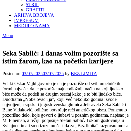
STRIP
GRAFITI
ARHIVA BROJEVA
IMPRESUM
MEDIJI O NAMA
Menu
Seka Sablić: I danas volim pozorište sa
istim žarom, kao na početku karijere
Posted on
03/07/2025
03/07/2025
by
BEZ LIMITA
Veliki Oskar Vajld govorio je da je pozorište od svih umetničkih
formi najveće, da je pozorište najneodložniji način na koji ljudsko
biće može da podeli sa drugim osećaj kako je to biti ljudsko biće.
Duodrama „Nobelovac i ja”, koju već nekoliko godina izvode
najvoljenija srpska i jugoslovenska glumica Jelisaveta Seka Sablić i
Bane Vidaković, odlično potvrđuje reči američkog pisca. Pomenuto
pozorišno delo, koje govori o ljubavi u poznim godinama, napisao je
M. Fineman, a režiju potpisuje Stefan Sablić. Tokom gostovanja u
Svilajncu imali smo izuzetnu čast da za „Bez limita” razgovaramo sa
proslavljenom srpskom glumicom kako o ovom pozorišnom delu