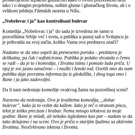
tako i o drugim projektima, suštini glume i glumačkog života, ali i o
velikom jubileju Filmskih susreta u Nišu.
„
Nobelovac i ja” kao kontrolisani bulevar
Komedija „Nobelovac i ja” do sada je izvedena ne samo u
pozorištima Srbije već i sveta, a publika u punoj sali u Svilajncu ju
je prihvatila na svoj način, koliko Vama ova predstava znači?
Nadamo se da smo uspeli da prenesemo poruku – predstava je
delikatna, pa čak i sofisticirana. Publika je polako shvatala o čemu
se radi – da je to i komedija, i životna istina i pomalo luda priča.
U
njoj je sve jasno označeno – i muški i ženski rod. Osetili smo da nam
publika daje povratnu informaciju iz gledališta, i zbog toga smo i
Bane i ja jako zadovoljni.
Da li nam nedostaju komedije ovakvog žanra na pozorišnoj sceni?
Naravno da nedostaju. Ovo je kvalitetna komedija, „dobar
bulevar”, kako ja to volim da kažem. Iako je reč o stranom piscu,
tekst je toliko precizan i hrabar. Nema mnogo tekstova za moje
godine. Bane je mlađi, ali nekako izgledamo kao par – nadam se da
tako delujemo i na sceni. Ovo je priča o starijim ljudima sa aktivnim
životima. Neočekivano iskrena i životna.