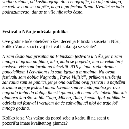
vodilo računa, od kostimografa do scenografije, i to nije ni skupo,
ne radi se o novcu uopšte, nego o profesionalizmu. Kvalitet se tada
podrazumevao, danas to više nije tako često.
Festival u Nišu je održala publika
Ove godine biće obeleženo šest decenija Filmskih susreta u Nišu,
koliko Vama znači ovaj festival i kako ga se sećate?
Nisam često bila prisutna na Filmskom festivalu u Nišu, jer nisam
mnogo ni igrala na filmu, iako, kada se pogleda, ima tu veliki broj
naslova, više sam igrala na televiziji.
RTS je tada radio drame
ponedeljkom i četvrtkom i ja sam igrala u mnogima. Na ovom
festivalu sam dobila Nagradu „Pavle Vujisić”; prilikom uručenja
zahvalila sam se publici, jer je ona održala ovaj festival i u najtežim
krizama koje je festival imao. Izvinila sam se tada publici jer ovu
nagradu treba da dobiju filmski glumci, ali nema više takvih filmskih
glumaca kao što su bili Gaga, Milena, Bata, Smoki. Ipak publika je
održala taj festival i verujem da će zahvaljujući njoj da traje još
mnogo godina.
Koliko je za Vas važno da pored sebe u kadru ili na sceni u
pozorištu imate kvalitetnog glumca?