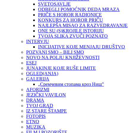
SVETOSAVLJE
ODBEGLI POMOĆNIK DEDA MRAZA
PRIČE S HOROR RADIONICE
KONKURS ZA HOROR PRIČU
NAJLEPŠA MISAO ZA RAZVEDRAVANJE
ONE SU (S)KROJILE ISTORIJU
TVOJA SLIKA ZVUČI POZNATO
INTERVJU
INICIJATIVE KOJE MENJAJU DRUŠTVO
POZVANI SMO – BILI SMO
NOVO NA POLJU KNJIŽEVNOSTI
ESEJ
JUNAKINJE KOJE RUŠE LIMITE
OGLED(ANJA)
GALERIJA
„Сремчевим стопама кроз Ниш”
AFORIZMI
JEZIČKI VAVILON
DRAMA
TVOJ GRAD
IZ STARE ŠTAMPE
FOTOPIS
ETNO
MUZIKA
FILM I POZORIŠTE