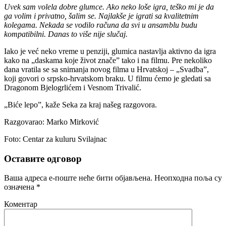
Uvek sam volela dobre glumce. Ako neko loše igra, teško mi je da
ga volim i privatno, šalim se.
Najlakše je igrati sa kvalitetnim
kolegama. Nekada se vodilo računa da svi u ansamblu budu
kompatibilni. Danas to više nije slučaj.
Iako je već neko vreme u penziji, glumica nastavlja aktivno da igra
kako na „daskama koje život znače” tako i na filmu. Pre nekoliko
dana vratila se sa snimanja novog filma u Hrvatskoj – „Svadba”,
koji govori o srpsko-hrvatskom braku. U filmu ćemo je gledati sa
Dragonom Bjelogrlićem i Vesnom Trivalić.
„Biće lepo”, kaže Seka za kraj našeg razgovora.
Razgovarao: Marko Mirković
Foto: Centar za kuluru Svilajnac
Оставите одговор
Ваша адреса е-поште неће бити објављена.
Неопходна поља су
означена
*
Коментар