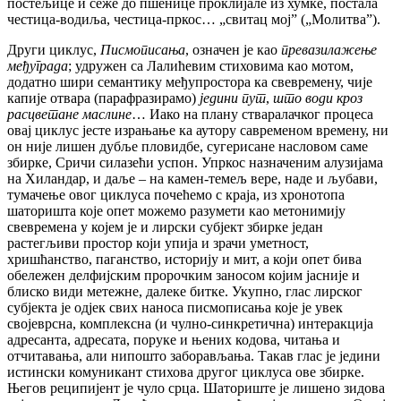
постељице и сеже до пшенице проклијале из хумке, постала
честица-водиља, честица-пркос… „свитац мојˮ („Молитваˮ).
Други циклус,
Писмописања
, означен је као
превазилажење
међуграда
; удружен са Лалићевим стиховима као мотом,
додатно шири семантику међупростора ка свевремену, чије
капије отвара (парафразирамо)
једини пут
,
што води кроз
расцветане маслине
… Иако на плану стваралачког процеса
овај циклус јесте израњање ка аутору савременом времену, ни
он није лишен дубље пловидбе, сугерисане насловом саме
збирке, Сричи силазећи успон. Упркос назначеним алузијама
на Хиландар, и даље – на камен-темељ вере, наде и љубави,
тумачење овог циклуса почећемо с краја, из хронотопа
шаторишта које опет можемо разумети као метонимију
свевремена у којем је и лирски субјект збирке један
растегљиви простор који упија и зрачи уметност,
хришћанство, паганство, историју и мит, а који опет бива
обележен делфијским пророчким заносом којим јасније и
блиско види метежне, далеке битке. Укупно, глас лирског
субјекта је одјек свих наноса писмописања које је увек
својеврсна, комплексна (и чулно-синкретична) интеракција
адресанта, адресата, поруке и њених кодова, читања и
отчитавања, али нипошто заборављања. Такав глас је једини
истински комуникант стихова другог циклуса ове збирке.
Његов реципијент је чуло срца. Шаториште је лишено зидова