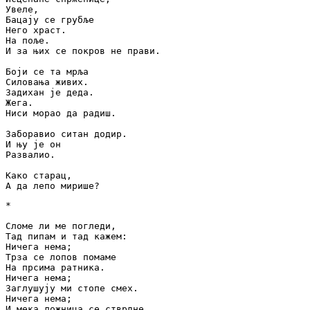
Увеле,

Бацају се грубље

Него храст.

На поље.

И за њих се покров не прави.

Боји се та мрља

Силовања живих.

Задихан је деда.

Жега.

Ниси морао да радиш.

Заборавио ситан додир.

И њу је он

Развалио.

Како старац,

А да лепо мирише?
*

Сломе ли ме погледи,

Тад пипам и тад кажем:

Ничега нема;

Трза се лопов помаме

На прсима ратника.

Ничега нема;

Заглушују ми стопе смех.

Ничега нема;

И мека ложница се стврдне.
