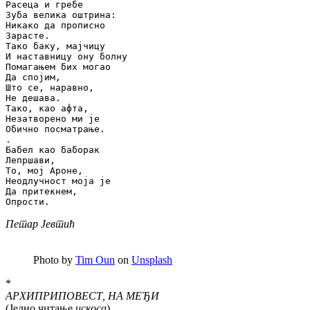
Расеца и гребе

Зуба велика оштрина:

Никако да прописно

Зарасте.

Тако баку, мајчицу

И наставницу ону болну

Помагањем бих могао

Да спојим,

Што се, наравно,

Не дешава.

Тако, као афта,

Незатворено ми је

Обично посматрање.

.

Бабел као баборак

Лепршави,

То, мој Ароне,

Неодлучност моја је

Да притекнем,

Петар Јевтић
Photo by
Tim Oun
on
Unsplash
*
АРХИПРИПОВЕСТ, НА МЕЂИ
(Једно читање
искоса
)