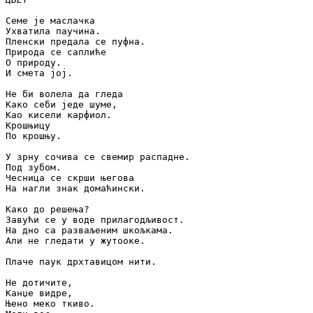
Семе је маслачка

Ухватила паучина.

Пленски предала се пуфна.

Природа се саплиће

О природу.

И смета јој.

Не би волела да гледа

Како себи једе шуме,

Као кисели карфиол.

Крошњицу

По крошњу.

У зрну сочива се свемир распадне.

Под зубом.

Чесница се скрши његова

На нагли знак домаћински.

Како до решења?

Завући се у воде прилагодљивост.

На дно са разваљеним шкољкама.

Али не гледати у жутооке.

Плаче паук дрхтавицом нити.

Не дотичите,

Канџе видре,

Њено меко ткиво.
