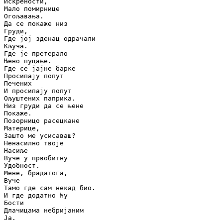
Искрености,

Мало помирнице

Огољавања.

Да се покаже низ

Груди,

Где јој зденац одрачали

Кључа.

Где је претерало

Њено пуцање.

Где се јајне барке

Просипају попут

Печених

И просипају попут

Ољуштених паприка.

Низ груди да се њене

Покаже.

Позорницо расецкане

Материце,

Зашто ме усисаваш?

Ненасилно твоје

Насиље

Вуче у првобитну

Удобност.

Мене, брадатога,

Вуче

Тамо где сам некад био.

И где додатно ћу

Бости

Длачицама небријаним

Ја.
