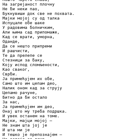
На загрејаност плочну

Не би неки пао,

Букнувиши док све не похвата.

Мајки мојој су од талка

Испуцале обе шаке

У радовима болничким,

Али њима сад припомаже,

Кад се врати, уморна,

Оданде,

Да се нешто припреми

И рашчисти,

Те да прелепе се

Стезници за баку,

Коју испод сломљености,

Као сваког,

Сврби.

Ја примећујем их обе,

Само што им цепам део,

Налик оном кад за струју

Цепамо рачуне,

Битно да би остало

За нас,

Ја примећујем им део,

Онај што му треба подршка.

И увек останем на томе.

Мајки, мајци мојој –

Не знам шта јој је

И шта ми је

И тешко је препознајем –
