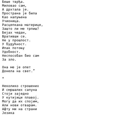
Беше тврђа.

Миловао сам,

А дрхтала је.

Пространа је била

Као напуњена

Учионица.

Расцепкана материце,

Зашто ли ме трпиш?

Бејах чедан,

Вративши се.

Не у прошлост.

У будућност.

Ипак потоњу

Удобност.

Неспособан био сам

За зло.

Она ме је опет

Донела на свет.ˮ
*

Неколико строшених

И смршалих сапуна

Стоји заједно

У кутијици плавој.

Могу да их спојим,

Али нови отварам.

Афту ми на страни

Језика
