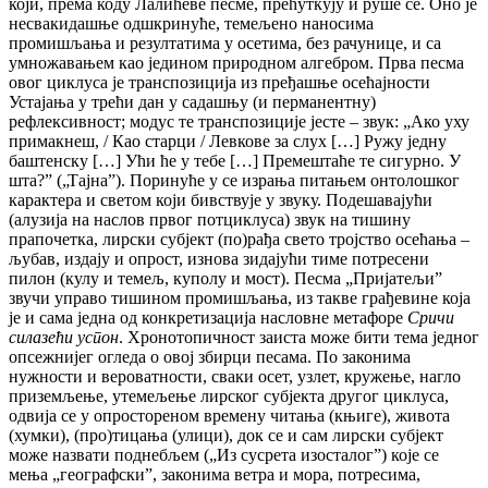
који, према коду Лалићеве песме, прећуткују и руше се. Оно је
несвакидашње одшкринуће, темељено наносима
промишљања и резултатима у осетима, без рачунице, и са
умножавањем као једином природном алгебром. Прва песма
овог циклуса је транспозиција из пређашње осећајности
Устајања у трећи дан у садашњу (и перманентну)
рефлексивност; модус те транспозиције јесте – звук: „Ако уху
примакнеш, / Као старци / Левкове за слух […] Ружу једну
баштенску […] Ући ће у тебе […] Премештаће те сигурно. У
шта?ˮ („Тајнаˮ). Поринуће у се израња питањем онтолошког
карактера и светом који бивствује у звуку. Подешавајући
(алузија на наслов првог потциклуса) звук на тишину
прапочетка, лирски субјект (по)рађа свето тројство осећања –
љубав, издају и опрост, изнова зидајући тиме потресени
пилон (кулу и темељ, куполу и мост). Песма „Пријатељиˮ
звучи управо тишином промишљања, из такве грађевине која
је и сама једна од конкретизација насловне метафоре
Сричи
силазећи успон
. Хронотопичност заиста може бити тема једног
опсежнијег огледа о овој збирци песама. По законима
нужности и вероватности, сваки осет, узлет, кружење, нагло
приземљење, утемељење лирског субјекта другог циклуса,
одвија се у опростореном времену читања (књиге), живота
(хумки), (про)тицања (улици), док се и сам лирски субјект
може назвати поднебљем („Из сусрета изосталогˮ) које се
мења „географскиˮ, законима ветра и мора, потресима,