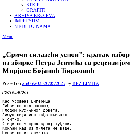
STRIP
GRAFITI
ARHIVA BROJEVA
IMPRESUM
MEDIJI O NAMA
Menu
„Сричи силазећи успонˮ: кратак избор
из збирке Петра Јевтића са рецензијом
Мирјане Бојанић Ћирковић
Posted on
26/05/2025
26/05/2025
by
BEZ LIMITA
Као усољена џигерица

Гибам се под лампом,

Плодом кухињиног дрвета.

Лимун сијалице рађа шкиљаво.

И ситно.

Стиди се у прехладној туђини.

Кркљам кад из пилета ме ваде.

Цепам се из лежишта.
