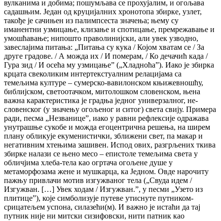
вулканима и добима; пошумљава се прохујалим, и огољава
садашњим. Један од круцијалних хронотопа збирке, узлет,
такође је сачињен из палимпсеста значења; њему су
иманентни узмицање, клизање и спотицање, премрежавање и
умошћавање; нипошто праволинијски, али увек узводно,
завеслајима питања: „Питања су кука / Којом хватам се / За
друге градове. / А можда их / И померам, / Ко дечачић када /
Гура зид / И осећа му узмицањеˮ („Хладноћаˮ). Иако је збирка
крцата свеколиким интертекстуалним релацијама са
темељима културе – сумерско-вавилонском књижевношћу,
библијском, светоотачком, митолошком словенском, њена
важна карактеристика је градња једног универзалног, не-
словенског (у значењу огољеног и ситог) света свију. Примера
ради, песма „Незваницеˮ, иако у равни рефлексије одражава
унутрашње сукобе и можда егоцентрична решења, на ширем
плану обликује екуменистички, зближени свет, па макар и
негативним хтењима зашивен. Испод ових, разгрљених ткива
збирке налази се њено месо – епистоле темељима света у
обличјима хлеба-тела као огртача огољене душе у
метаморфозама жене и мушкарца, ка Једном. Овде нарочиту
пажњу привлачи мотив изгужваног тела („Свуда идем /
Изгужван. […] Увек ходам / Изгужван.ˮ, у песми „Узето из
плитицеˮ), које симболизује путеве утиснуте путником-
срицатељем успона, силазећи(м). И важно је истаћи да тај
путник није ни митски сизифовски, нити патник као