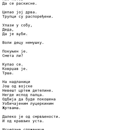
Да се раскисне.

Цепао јој дрва.

Трупци су распоређени.

Улази у собу,

Деда,

Да је љуби.

Воли децу немушку.

Покуњен је.

Смета ли?

Купао се.

Коврџав је.

Трша.

На надланици

Још од војске

Невешт цртеж детелине.

Негде испод палца.

Одбија да буде покошена

Уобичајеним луцеркиним

Жртвама.

Далеко је од смрвљености.

И од крављих уста.

Исцепане спрженице,
