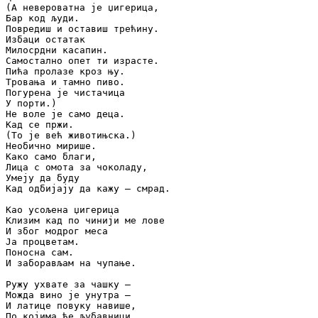
(А невероватна је џигерица,

Бар код људи.

Повредиш и оставиш трећину.

Избаци остатак

Милосрдни касапин.

Самостално опет ти израсте.

Пића пролазе кроз њу.

Тровања и тамно пиво.

Погурена је чистачица

У порти.)

Не воле је само деца.

Кад се пржи.

(То је већ животињска.)

Необично мирише.

Како само благи,

Лица с омота за чоколаду,

Умеју да буду

Кад одбијају да кажу – смрад.

Као усољена џигерица

Клизим кад по чинији ме лове

И због модрог меса

Ја процветам.

Поносна сам.

И заборављам на чупање.

Ружу ухвате за чашку –

Можда вино је унутра –

И латице повуку навише,

По којима ће љубавници
