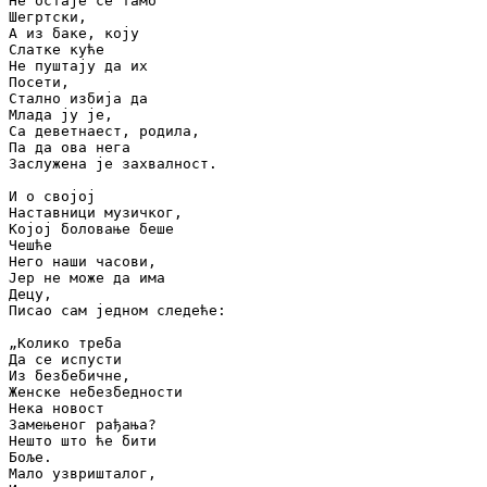
Не остаје се тамо

Шегртски,

А из баке, коју

Слатке куће

Не пуштају да их

Посети,

Стално избија да

Млада ју је,

Са деветнаест, родила,

Па да ова нега

Заслужена је захвалност.

И о својој

Наставници музичког,

Којој боловање беше

Чешће

Него наши часови,

Јер не може да има

Децу,

Писао сам једном следеће:

„Колико треба

Да се испусти

Из безбебичне,

Женске небезбедности

Нека новост

Замењеног рађања?

Нешто што ће бити

Боље.

Мало узвришталог,
