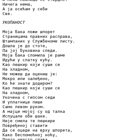
Ничега нема,

А ја осећам у себи

Све.
УКОПАНОСТ
Моја бака ложи шпорет

Страницама правних расправа,

Штампаних у Службеноме листу.

Дошла је до стоте,

Па јој буковина следи.

Моја бака сломила је раме

Идући у слатку кућу.

Као пешкир који суши се

На хладном,

Не можеш да оцениш је:

Мокро или залеђено,

Ко ће знати додиром?

Као пешкир који суши се

На хладном,

Укочена с гипсом седи

И уплатнице пише

Само левом руком.

А мајци мојој су од талка

Испуцале обе шаке.

Није смела те пешкире

Повређеној ставити

Да се оцеде на врху шпорета,

Како беспомоћној ноћу,

Пошто чврсто спава,
