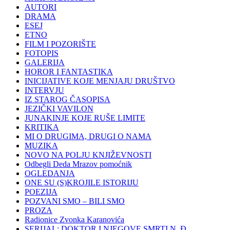
AUTORI
DRAMA
ESEJ
ETNO
FILM I POZORIŠTE
FOTOPIS
GALERIJA
HOROR I FANTASTIKA
INICIJATIVE KOJE MENJAJU DRUŠTVO
INTERVJU
IZ STAROG ČASOPISA
JEZIČKI VAVILON
JUNAKINJE KOJE RUŠE LIMITE
KRITIKA
MI O DRUGIMA, DRUGI O NAMA
MUZIKA
NOVO NA POLJU KNJIŽEVNOSTI
Odbegli Deda Mrazov pomoćnik
OGLEDANJA
ONE SU (S)KROJILE ISTORIJU
POEZIJA
POZVANI SMO – BILI SMO
PROZA
Radionice Zvonka Karanovića
SERIJAL: DOKTOR I NJEGOVE SMRTI N. Đ.