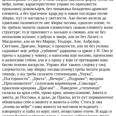
међи, поеме, карактеристичне управо по приповести
приказаној доживљајем, без лишавања баладично-драмског
елемента, а без трагичног краја јер и након последње песме
збирке, пут се наставља у светлости. Ако бисмо желели да
одмотамо палимпсесте ове збирке песама, односно поеме, то
би требало чинити сваким елементом/у сваком елементу њене
структуре: то је приповест о љиљану и смокви, али не без
неопалиме купине; о јабуци и змији, али не без Лилит; о
Магдалени, али не без Марије, Теодоре, Ане, Анђелије,
Светлане, Драгане, Зорице; о прошлости, али не без уплива
садашњег које добује „грбавимˮ ударцима са цркве у Н. Ово је
прича о људима у човеку; о наносима које носимо, проносимо
и разносимо собом, али и о праху у који се претварамо како
бисмо поново васкрсли. Управо због таквих слојева у свој
слојевитости, ову збирку песама (поему) треба читати редом;
тачније, у њу треба силазити степеницама „Унукаˮ,
„Постојаностиˮ, „Цветаˮ, „Вечериˮ, „Подршкеˮ; звуцима
„Просопикотитеˮ, солунском корачницом „Соколараˮ,
пркосним крицима „Драганеˮ… Наведени „степенициˮ
силаска ка архи-себи, преко крви, анимуса/аниме, Завета и
завета, до Постања, и даље, до Праска, јесте пут перманентног
обнављања себе-у-животу и живота-у-себи. Стога је ова
„поема на међиˮ слава животу на његовом исходишту –
изворишту и ушћу из којег, опет, незауставно отиче. И када се
силази блатом и мраком давања, лирски субјект (нико други