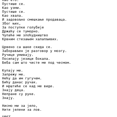
Пустише се.

Као узми.

Пустише се.

Као хвала.

И задовољно смешкање продаваца.

Због њих,

За поступке голубије

Држаћу се туморно.

Чупаће ме злоћудништво

Крвним стезањем халапљивих.

Црвено са шаке скида се.

Заборављен је разговор у мозгу.

Ручице умивају.

Посипају језици бокала.

Беба сам што чисте ме под чесмом.

Купају ме.

Запрежу ме.

Нећу да им гугучем.

Бићу данас ручак.

И мрштиће се кад ме виде.

Знају деца.

Непране су руке.

Знају.

Нисмо ми за јело,

Нити јелени за лов.