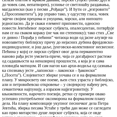
до човек сам, непатворен), успиње се светлошћу раздавања,
магдаленски (као у песми „Рођациˮ). И ћути се „језгровитоˮ
(„Просопикотитаˮ), јер управо тако, у одсуству гласа, човек
зајечи својим прецима и унуцима, хорски, али нипошто
једногласно. Да је сваки елемент приповести, односно
повести Јевтићевог лирског субјекта, опалесцентан, потврђује
нам се на сваком кораку (не чак ни степенику); тако стих „Све
се дивно / Порађа у пећиниˮ читаоца води од јасне алузије на
новозаветну библијску причу до нејасних дубина фројдовски-
индивидуалног, и још даље, јунговски-колективног несвесног.
Пећина у којој се лирски субјект овог дела перманентно
наново рађа јесте умсвета-приче, чија се догађајност растеже
од садашњости ка неназирној прошлости, а која је и сама
пловидба матицом. И сам нагон као архи-водиља од сазнања
ка спознању јесте „лапонски – лаконски – ђаконскиˮ
(„Посетаˮ). Слојевитост збирке уочава се и на формалном
плану. У микросвету ове поеме, њен стих узраста у библијско,
али и петровићевско откровење – у својеврсну нађену реч,
семантички најпунију, а изразом најјезгровитију. У
књижевности, нарочито поезији, ретки су примери овако
успешно употребљеног оксиморона на формалном плану
дела. На плану композиције укупног песничког дела Петра
Јевтића, збирка песама Устаће у трећи дан може се сагледати
као прво митарство душе лирског субјекта, која се овде