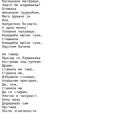
Расецкана материце,

Зашто ме издржаваш?

Отежана

Никаквом трудноћом,

Месо дрљано је

Она.

Напуштено бојиште.

У црно млеко

Топљене пахуљице.

Комадићи мрсне туне,

Стешњени.

Комадићи мрсне туне,

Пљуском бачени

На тањир.

Прасад се бодљикава

Костреши под пупком.

Дражи.

Ставила ме тамо,

Ставила ме,

Избушени столњак,

Упаљачем прегорен,

Да, она,

Ставила ме

Да се стидим,

Умотан и чахураст.

Опну њену

Додиривао сам

Прстима.

После згњечености
