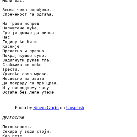
Моли вас.

Земља чека оплођење.

Спреченост га одгађа.

На трави испред

Напуштене куће,

Где је дошао да липса

Пас,

Годину ће бити

Касније

Прекасно и празно

Покрај њушке суве.

Задигнути рукав тла.

Стабљика се неће

Трести.

Удисаће само мраве.

Несвесно их звати

Да покраду га пре црва.

И у последњему часу

Остаће без лепе утехе.
Photo by
Sinem Göçtü
on
Unsplash
ДРАГОСЛАВ
Потопљеност.

Секира у води стоји,

Као пете,
