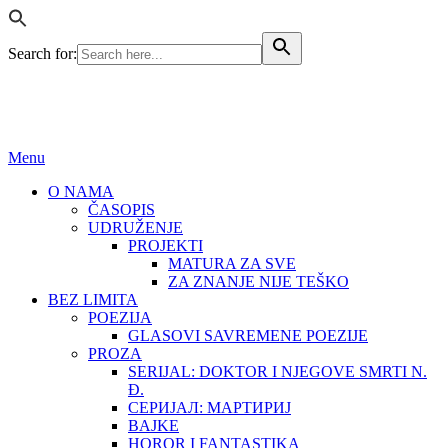
Search for:
BEZ LIMITA
ISSN (ONLINE): 2683-457X
Menu
O NAMA
ČASOPIS
UDRUŽENJE
PROJEKTI
MATURA ZA SVE
ZA ZNANJE NIJE TEŠKO
BEZ LIMITA
POEZIJA
GLASOVI SAVREMENE POEZIJE
PROZA
SERIJAL: DOKTOR I NJEGOVE SMRTI N.
Đ.
СЕРИЈАЛ: МАРТИРИЈ
BAJKE
HOROR I FANTASTIKA