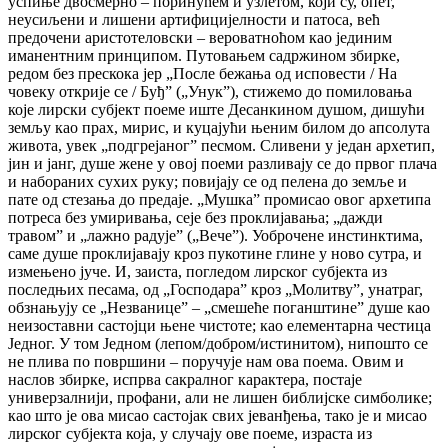
успиње двосмерно – поринућем и узлетом, који су, опет,
неусиљени и лишени артифицијелности и патоса, већ
предочени аристотеловски – вероватноћом као јединим
иманентним принципом. Путовањем садржином збирке,
редом без прескока јер „После бежања од исповести / На
човеку открије се / Буђˮ („Унукˮ), стижемо до помиловања
које лирски субјект поеме иште Десанкином душом, дишући
земљу као прах, мирис, и куцајући њеним билом до апсолута
живота, увек „подгрејаногˮ песмом. Сливени у један архетип,
јин и јанг, душе жене у овој поеми разливају се до првог плача
и набораних сухих руку; повијају се од пелена до земље и
пате од стезања до предаје. „Мушкаˮ промисао овог архетипа
потреса без умиривања, сеје без проклијавања; „дажди
травомˮ и „лажно радујеˮ („Вечеˮ). Уоброчене инстинктима,
саме душе проклијавају кроз пукотине глине у ново сутра, и
измењено јуче. И, заиста, погледом лирског субјекта из
последњих песама, од „Господараˮ кроз „Молитвуˮ, унатраг,
обзнањују се „Незваницеˮ – „смешеће поганштинеˮ душе као
неизоставни састојци њене чистоте; као елементарна честица
Једног. У том Једном (лепом/добром/истинитом), нипошто се
не плива по површини – поручује нам ова поема. Овим и
наслов збирке, испрва сакралног карактера, постаје
универзалнији, профани, али не лишен библијске симболике;
као што је ова мисао састојак свих јеванђења, тако је и мисао
лирског субјекта која, у случају ове поеме, израста из