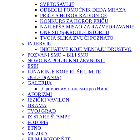
SVETOSAVLJE
ODBEGLI POMOĆNIK DEDA MRAZA
PRIČE S HOROR RADIONICE
KONKURS ZA HOROR PRIČU
NAJLEPŠA MISAO ZA RAZVEDRAVANJE
ONE SU (S)KROJILE ISTORIJU
TVOJA SLIKA ZVUČI POZNATO
INTERVJU
INICIJATIVE KOJE MENJAJU DRUŠTVO
POZVANI SMO – BILI SMO
NOVO NA POLJU KNJIŽEVNOSTI
ESEJ
JUNAKINJE KOJE RUŠE LIMITE
OGLED(ANJA)
GALERIJA
„Сремчевим стопама кроз Ниш”
AFORIZMI
JEZIČKI VAVILON
DRAMA
TVOJ GRAD
IZ STARE ŠTAMPE
FOTOPIS
ETNO
MUZIKA
FILM I POZORIŠTE