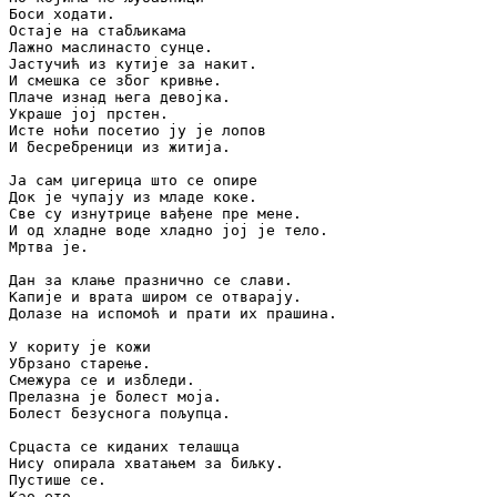
Боси ходати.

Остаје на стабљикама

Лажно маслинасто сунце.

Јастучић из кутије за накит.

И смешка се због кривње.

Плаче изнад њега девојка.

Украше јој прстен.

Исте ноћи посетио ју је лопов

И бесребреници из житија.

Ја сам џигерица што се опире

Док је чупају из младе коке.

Све су изнутрице вађене пре мене.

И од хладне воде хладно јој је тело.

Мртва је.

Дан за клање празнично се слави.

Капије и врата широм се отварају.

Долазе на испомоћ и прати их прашина.

У кориту је кожи

Убрзано старење.

Смежура се и избледи.

Прелазна је болест моја.

Болест безуснога пољупца.

Срцаста се киданих телашца

Нису опирала хватањем за биљку.

Пустише се.

Као ето.
