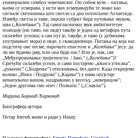
универзални симбол човечанског. Он собом вуче – питања;
њима се усмерава, у исти мах усмеравајући те знаке као
сигнале светионика што светли са дна потопљене Атлантиде.
Између светла и таме, лирски субјект бира путовање звуком,
шва („Колебањеˮ). Тај самогласнички звук амбигвитетне
позиције (ни тамо, ни овде) такође је једна од метафора пута
силазећег успона; а сам пут је, такође, и тамо (у дубинама
унутрашњег мора) и овде, у свакодневици. Питања на која нас
подстичу ове песме, нарочито епистоле и „Колебањеˮ јесу: да
ли ми будимо јаву, или она буди нас? Или је, пак, све
„Међупрожимање тројичности. / Јако.ˮ („Колебањеˮ)?
Сричући силазећи успон, и сами постајемо „књига утисакаˮ,
„рукописˮ („Бодрењеˮ) отискивања, без данге. Када откријемо
колико „Иних / Подрумаˮ („Кајањеˮ) у нама о(п)стаје
ненапуњено вином, наздравимо у весељу, „неверицомˮ;
„Једни другима смо опет / Познати.ˮ („Слављеˮ).
Мирјана Бојанић Ћирковић
Биографија аутора:
Петар Јевтић живи и ради у Нишу.
Насловна фотографија:
Emeric Deroubaix
;
Unsplash