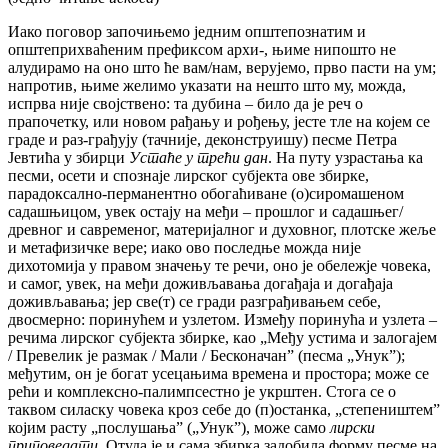
Иако поговор започињемо једним општепознатим и
општеприхваћеним префиксом архи-, њиме нипошто не
алудирамо на оно што ће вам/нам, верујемо, прво пасти на ум;
напротив, њиме желимо указати на нешто што му, можда,
испрва није својствено: та дубина – било да је реч о
прапочетку, или новом рађању и рођењу, јесте тле на којем се
граде и раз-грађују (тачније, деконструишу) песме Петра
Јевтића у збирци
Устаће у трећи дан
. На путу узрастања ка
песми, осети и спознаје лирског субјекта ове збирке,
парадоксално-перманентно обогаћиване (о)сиромашеном
садашњицом, увек остају на међи – прошлог и садашњег/
древног и савременог, материјалног и духовног, плотске жеље
и метафизичке вере; иако ово последње можда није
дихотомија у правом значењу те речи, оно је обележје човека,
и самог, увек, на међи доживљавања догађаја и догађаја
доживљавања; јер све(т) се гради разграђивањем себе,
двосмерно: поринућем и узлетом. Између поринућа и узлета –
речима лирског субјекта збирке, као „Међу устима и залогајем
/ Превелик је размак / Мали / Бесконачанˮ (песма „Унукˮ);
међутим, он је богат усецањима времена и простора; може се
рећи и комплексно-палимпсестно је укрштен. Стога се о
таквом силаску човека кроз себе до (п)останка, „степеништемˮ
којим расту „послушањаˮ („Унукˮ), може само
лирски
приповедати
. Отуда је и сама збирка задобила форму песме на