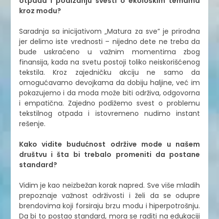
otpada i podizanju svesti o ekološkim temama
kroz modu?
Saradnja sa inicijativom „Matura za sve” je prirodna
jer delimo iste vrednosti – nijedno dete ne treba da
bude uskraćeno u važnim momentima zbog
finansija, kada na svetu postoji toliko neiskorišćenog
tekstila. Kroz zajedničku akciju ne samo da
omogućavamo devojkama da dobiju haljine, već im
pokazujemo i da moda može biti održiva, odgovorna
i empatična. Zajedno podižemo svest o problemu
tekstilnog otpada i istovremeno nudimo instant
rešenje.
Kako vidite budućnost održive mode u našem
društvu i šta bi trebalo promeniti da postane
standard?
Vidim je kao neizbežan korak napred. Sve više mladih
prepoznaje važnost održivosti i želi da se odupre
brendovima koji forsiraju brzu modu i hiperpotrošnju.
Da bi to postao standard, mora se raditi na edukaciji