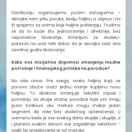
Distribuciju organizujemo putem Instagrama –
devojke nam pišu poruke, biraju haljinu iz objava i mi
ih spajamo sa onima koje haljine poklanjaju. Trudimo
se da to bude što jednostavnije i direktnije, bez
nepotrebne birokratije. Kriterijum za dodelu–
pokazati na uvid neki dokaz da je devojka zaist ana
završnoj godini školovanja.
Kako ova inicijativa doprinosi smanjenju modne
potrošnje i finansijskog pritiska na porodice?
Na više nivoa. Pre svega, svaka haljina koja se
ponovo obuče znači jednu manje kupljenu novu
haljinu. To direktno smanjuje tekstilni otpad i
potrošnju. Sa druge strane, porodice koje već imaju
puno troškova oko mature mogu makar jedan
segment da reše bez dodatnog opterećenja. U
vremenu kada je sve svakog dana skuplje i skuplje, a
i planeta svakim danom sve zagađenija tekstilom –
svaki tip angažovanja je od značaja.