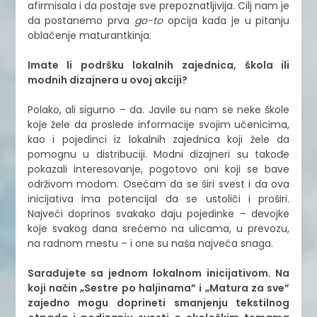
afirmisala i da postaje sve prepoznatljivija. Cilj nam je
da postanemo prva
go-to
opcija kada je u pitanju
oblačenje maturantkinja.
Imate li podršku lokalnih zajednica, škola ili
modnih dizajnera u ovoj akciji?
Polako, ali sigurno – da. Javile su nam se neke škole
koje žele da proslede informacije svojim učenicima,
kao i pojedinci iz lokalnih zajednica koji žele da
pomognu u distribuciji. Modni dizajneri su takođe
pokazali interesovanje, pogotovo oni koji se bave
održivom modom. Osećam da se širi svest i da ova
inicijativa ima potencijal da se ustoliči i proširi.
Najveći doprinos svakako daju pojedinke – devojke
koje svakog dana srećemo na ulicama, u prevozu,
na radnom mestu – i one su naša najveća snaga.
Sarađujete sa jednom lokalnom inicijativom. Na
koji način „Sestre po haljinama” i „Matura za sve”
zajedno mogu doprineti smanjenju tekstilnog