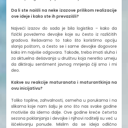
Da li ste naišli na neke izazove prilikom realizacije
ove ideje i kako ste ih prevazišli?
Najveći izazov do sada je bila logistika – kako da
fizički povežemo devojke koje su često iz različitih
gradova. Rešavamo to tako što koristimo opciju
slanja poštom, a često se i same devojke dogovore
kako im najviše odgovara. Takođe, treba imati sluha i
za aktuelna dešavanja u društvu koja neretko umeju
da diktiraju sentiment javnog mnjenja čiji smo i mi
deo.
Kakve su reakcije maturanata i maturantkinja na
ovu inicijativu?
Toliko topline, zahvalnosti, osmeha u porukama i na
slikama koje nam šalju je ono što nas svake godine
motiviše da idemo dalje. Ove godine kreće četvrta
sezona poklanjanja i devojke i njihovi roditelji su već u
iščekivanju ponude. Mislim da se ideja odlično