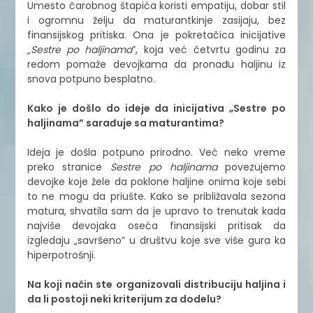
Umesto čarobnog štapića koristi empatiju, dobar stil
i ogromnu želju da maturantkinje zasijaju, bez
finansijskog pritiska. Ona je pokretačica inicijative
„
Sestre po haljinama
”, koja već četvrtu godinu za
redom pomaže devojkama da pronađu haljinu iz
snova potpuno besplatno.
Kako je došlo do ideje da inicijativa „Sestre po
haljinama” sarađuje sa maturantima?
Ideja je došla potpuno prirodno. Već neko vreme
preko stranice
Sestre po haljinama
povezujemo
devojke koje žele da poklone haljine onima koje sebi
to ne mogu da priušte. Kako se približavala sezona
matura, shvatila sam da je upravo to trenutak kada
najviše devojaka oseća finansijski pritisak da
izgledaju „savršeno” u društvu koje sve više gura ka
hiperpotrošnji.
Na koji način ste organizovali distribuciju haljina i
da li postoji neki kriterijum za dodelu?