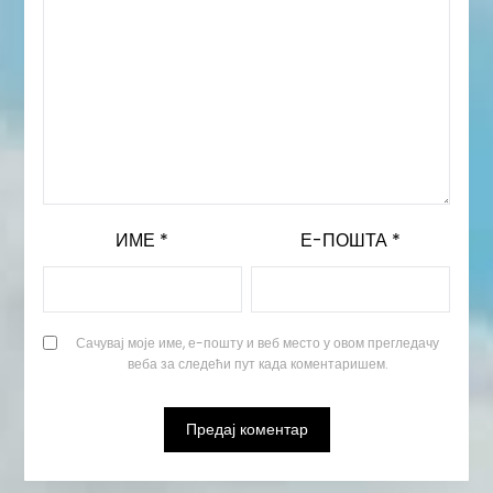
ИМЕ
*
Е-ПОШТА
*
Сачувај моје име, е-пошту и веб место у овом прегледачу
веба за следећи пут када коментаришем.