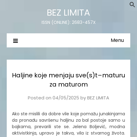
BEZ LIMITA
ISSN (ONLINE): 2683-457X
Menu
Haljine koje menjaju sve(s)t–maturu
za maturom
Posted on
04/05/2025
by
BEZ LIMITA
Ako ste mislili da dobre vile koje pomažu junakinjama
da pronađu savršenu haljinu za bal postoje samo u
bajkama, prevarili ste se. Jelena Boljević, modna
aktivistkinja, upravo je takva, vila iz stvarnog života.