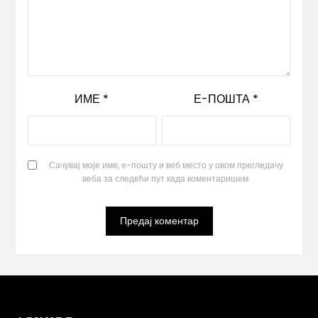
ИМЕ
*
Е-ПОШТА
*
Сачувај моје име, е-пошту и веб место у овом прегледачу
веба за следећи пут када коментаришем.