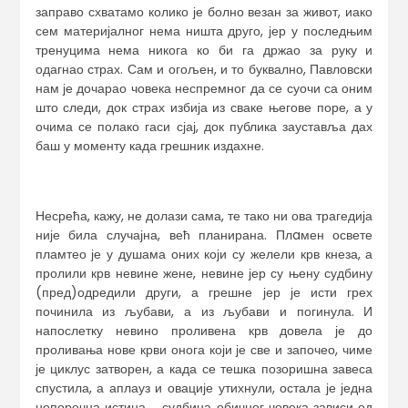
заправо схватамо колико је болно везан за живот, иако
сем материјалног нема ништа друго, јер у последњим
тренуцима нема никога ко би га држао за руку и
одагнао страх. Сам и огољен, и то буквално, Павловски
нам је дочарао човека неспремног да се суочи са оним
што следи, док страх избија из сваке његове поре, а у
очима се полако гаси сјај, док публика зауставља дах
баш у моменту када грешник издахне.
Несрећа, кажу, не долази сама, те тако ни ова трагедија
није била случајна, већ планирана. Плaмен освете
пламтео је у душама оних који су желели крв кнеза, а
пролили крв невине жене, невине јер су њену судбину
(пред)одредили други, а грешне јер је исти грех
починила из љубави, а из љубави и погинула. И
напослетку невино проливена крв довела је до
проливања нове крви онога који је све и започео, чиме
је циклус затворен, а када се тешка позоришна завеса
спустила, а аплауз и овације утихнули, остала је једна
непоречна истина ‒ судбина обичног човека зависи од