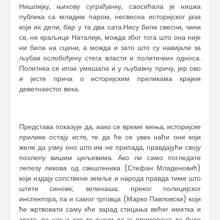
Нишлијку, њихову суграђанку, саосећала је нишка
публика са младим паром, несвесна историјског јаза
који их дели, бар у та два сата.Нису били свесни, чини
се, ни краљице Наталије, можда због тога што она није
ни била на сцени, а можда и зато што су навијали за
љубав ослобођену стега власти и политичких односа.
Политика се ипак умешала и у љубавну причу, јер ово
и јесте прича о историјским приликама крајем
деветнаестог века.
Представа показује да, иако се време мења, историјске
прилике остају исте, те да ће се увек наћи они који
желе да узму оно што им не припада, правдајући своју
похлепу вишим циљевима. Ако ли само погледате
лепезу ликова од свештеника (Стефан Младеновић)
који издају сопствене земље и народа правда тиме што
штити синове; зеленаша; преког полицијског
инспектора, па и самог трговца (Марко Павловски) који
ће жртвовати саму кћи зарад стицања већег иметка и
злата, па чак и ако то значи да је приморана да буде