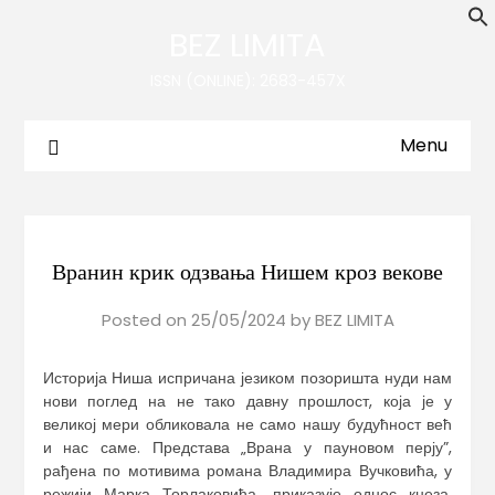
BEZ LIMITA
ISSN (ONLINE): 2683-457X
Menu
Вранин крик одзвања Нишем кроз векове
Posted on
25/05/2024
by
BEZ LIMITA
Историја Ниша испричана језиком позоришта нуди нам
нови поглед на не тако давну прошлост, која је у
великој мери обликовала не само нашу будућност већ
и нас саме. Представа „Врана у пауновом перју”,
рађена по мотивима романа Владимира Вучковића, у
режији Марка Торлаковића, приказује однос кнеза,