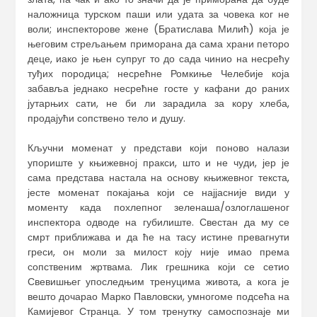
наложница турском паши или удата за човека ког не
воли; инспекторове жене (Братислава Милић) која је
његовим стрељањем приморана да сама храни петоро
деце, иако је њен супруг то до сада чинио на несрећу
туђих породица; несрећне Ромкиње Челебије која
забавља једнако несрећне госте у кафани до раних
јутарњих сати, не би ли зарадила за кору хлеба,
продајући сопствено тело и душу.
Кључни моменат у представи који поново налази
упориште у књижевној пракси, што и не чуди, јер је
сама представа настала на основу књижевног текста,
јесте моменат покајања који се најјасније види у
моменту када похлепног зеленаша/озлоглашеног
инспектора одводе на губилиште. Свестан да му се
смрт приближава и да ће на тасу истине превагнути
греси, он моли за милост коју није имао према
сопственим жртвама. Лик грешника који се сетио
Свевишњег упоследњим тренуцима живота, а кога је
вешто дочарао Марко Павловски, умногоме подсећа на
Камијевог Странца. У том тренутку самоспознаје ми