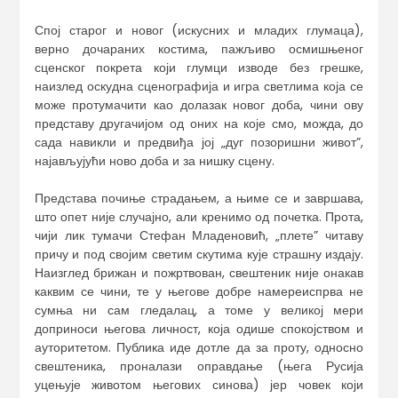
Спој старог и новог (искусних и младих глумаца),
верно дочараних костима, пажљиво осмишњеног
сценског покрета који глумци изводе без грешке,
наизлед оскудна сценографија и игра светлима која се
може протумачити као долазак новог доба, чини ову
представу другачијом од оних на које смо, можда, до
сада навикли и предвиђа јој „дуг позоришни живот”,
најављујући ново доба и за нишку сцену.
Представа почиње страдањем, а њиме се и завршава,
што опет није случајно, али кренимо од почетка. Прота,
чији лик тумачи Стефан Младеновић, „плете” читаву
причу и под својим светим скутима кује страшну издају.
Наизглед брижан и пожртвован, свештеник није онакав
каквим се чини, те у његове добре намереиспрва не
сумња ни сам гледалац, а томе у великој мери
доприноси његова личност, која одише спокојством и
ауторитетом. Публика иде дотле да за проту, односно
свештеника, проналази оправдање (њега Русија
уцењује животом његових синова) јер човек који