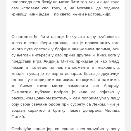
проповеда реч божју не може бити зао, чак и онда када
сам исповеда свој грех, и, не могавши да поднесе
кривицу, чини један – по светој књизи најстрашнији.
Свештеник ће бити тај који ће чувати тајну љубавника,
кнеза и лепе кћери трговца, што је пракса какву смо
много пута сретали у бројним књижевним делима, али
су његови интереси у овој причи другачији. Кнез, кога у
представи игра Андрија Митић, приказан је као млад,
нежан и полетан, па чак на моменте и плаховит, а
млади глумац је то верно дочарао. Доста је другачији
од оног у историјским записима по којима га памтимо,
те бисмо кнеза могли замислити као Андрију.
Симпатије публике побрао је када се појавио у
раскошном црвеном костиму, и сам попримајући у лицу
боју своје свечане одоре при сусрету са Леном, чији је
врцави карактер и бритку памет дочарала Милица
Филић.
Осећајући понос јер се српски кнез заљубио у лепу