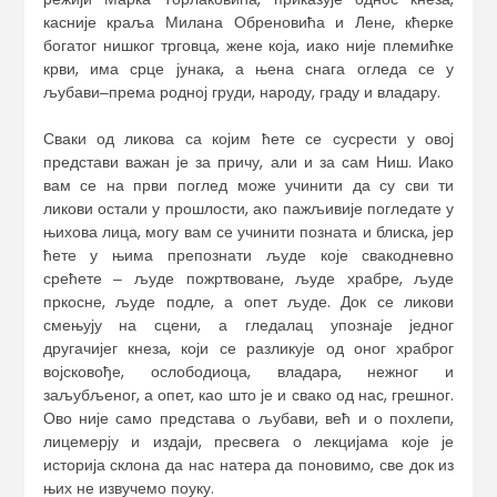
касније краља Милана Обреновића и Лене, кћерке
богатог нишког трговца, жене која, иако није племићке
крви, има срце јунака, а њена снага огледа се у
љубави‒према родној груди, народу, граду и владару.
Сваки од ликова са којим ћете се сусрести у овој
представи важан је за причу, али и за сам Ниш. Иако
вам се на први поглед може учинити да су сви ти
ликови остали у прошлости, ако пажљивије погледате у
њихова лица, могу вам се учинити позната и блиска, јер
ћете у њима препознати људе које свакодневно
срећете ‒ људе пожртвоване, људе храбре, људе
пркосне, људе подле, а опет људе. Док се ликови
смењују на сцени, а гледалац упознаје једног
другачијег кнеза, који се разликује од оног храброг
војсковође, ослободиоца, владара, нежног и
заљубљеног, а опет, као што је и свако од нас, грешног.
Ово није само представа о љубави, већ и о похлепи,
лицемерју и издаји, пресвега о лекцијама које је
историја склона да нас натера да поновимо, све док из
њих не извучемо поуку.