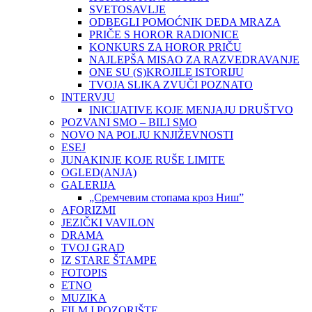
SVETOSAVLJE
ODBEGLI POMOĆNIK DEDA MRAZA
PRIČE S HOROR RADIONICE
KONKURS ZA HOROR PRIČU
NAJLEPŠA MISAO ZA RAZVEDRAVANJE
ONE SU (S)KROJILE ISTORIJU
TVOJA SLIKA ZVUČI POZNATO
INTERVJU
INICIJATIVE KOJE MENJAJU DRUŠTVO
POZVANI SMO – BILI SMO
NOVO NA POLJU KNJIŽEVNOSTI
ESEJ
JUNAKINJE KOJE RUŠE LIMITE
OGLED(ANJA)
GALERIJA
„Сремчевим стопама кроз Ниш”
AFORIZMI
JEZIČKI VAVILON
DRAMA
TVOJ GRAD
IZ STARE ŠTAMPE
FOTOPIS
ETNO
MUZIKA
FILM I POZORIŠTE