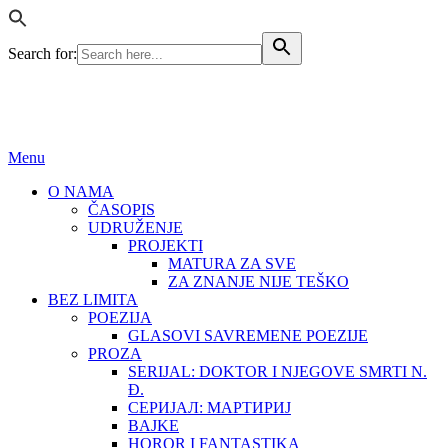
Search for:
BEZ LIMITA
ISSN (ONLINE): 2683-457X
Menu
O NAMA
ČASOPIS
UDRUŽENJE
PROJEKTI
MATURA ZA SVE
ZA ZNANJE NIJE TEŠKO
BEZ LIMITA
POEZIJA
GLASOVI SAVREMENE POEZIJE
PROZA
SERIJAL: DOKTOR I NJEGOVE SMRTI N.
Đ.
СЕРИЈАЛ: МАРТИРИЈ
BAJKE
HOROR I FANTASTIKA