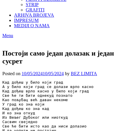
STRIP
GRAFITI
ARHIVA BROJEVA
IMPRESUM
MEDIJI O NAMA
Menu
Постоји само један долазак и један
сусрет
Posted on
10/05/2024
10/05/2024
by
BEZ LIMITA
Кад дођеш у било који град

А у било који град се долази врло касно

Кад дођеш врло касно у било који град

Све ће ти бити однекуд познато

Као пољубац већ даван некоме

У град ко зна који

Кад дођеш ко зна кад

И ко зна откуд

Из Вељег Дубоког или ниоткуд

Сасвим свеједно

Све ће бити исто као да ниси долазио

И да уопште не постојиш
