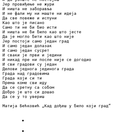
Јер провиђење не жури

И ништа не заборавља

И не фали му ни маште ни идеја

Да све повеже и испуни

Као што је писано

Само ти не би био исти

И ништа не би било као што јесте

Да је могло бити као што није

Јер постоји само један град

И само један долазак

И само један сусрет

И сваки је први и једини

И никад пре ни после није се догодио

И сви градови су један

Делови једнога јединога града

Града над градовима

Града који си ти

Према коме сви иду

Да се сретну са собом

Добро је што си дошао

Да се у то увериш

Матија Бећковић „Кад дођеш у било који град“
