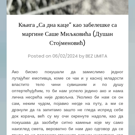
Књига „Са дна каце” као забелешке са
маргине Саше Миљковића (Душан
Стојменовић)
Posted on
06/02/2024
by
BEZ LIMITA
​Ако бисмо покушали да замислимо једног
лутајућег емотивца, коме се чак и у касној младости
властито тело чини сувишним и по душу
оптертећујућим, то би нам успело једино ако и нама
лична несрећа није довољна. Уколико би нам се он
сам, неким чудом, појавио негде на путу, а ми се
дрзнули да га запитамо зашто не гледа испред себе
док корача, већ су му очи окренуте надоле, као да
покушава да заобиђе ситно камење које му само
наизглед смета, вероватно би нам дао одговор да се