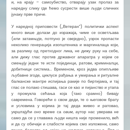
и, на крају – самоубиство, отварају узак пролаз за
наредну слику где ћемо сусрести више људи сличних
јунаку прве приче.
​У наредној приповести („Ветеран”) политички аспект
много више долази до изражаја, чиме се осветљава
(или затамњује, потпуно је свеједно), узрок пропасти
неколико генерација изопштеника и маргиналаца који,
за разлику од претходног лика, не дижу руку на себе,
али дижу глас против државног апаратра у којем се
смењују једни те исти појединци, ратови, криминалци,
добитници система… Временом, кроз једва опипљиве
љубавне згоде, циклусе рађања и умирања и ритуалне
балканске мантре испијања ракије по биртијама, и тај
глас се полако стишава, гаси се као и пијанство и утапа
у промукла сећања која (тако срамно) бивају
савремена. Говорећи о свом деди, те о његовом брату
и условима у којима је тај деда живео и ратовао,
укрштајући
оно
време са
овим
, аутор нас уверава не
само да се у главама људи ништа није променило, већ
и да су обичаји и слабости којима смо изложени, само