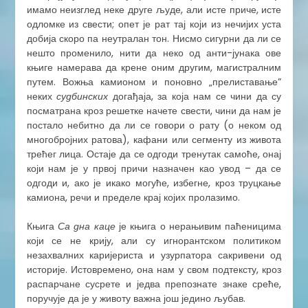
имамо неизглед неке друге људе, али исте приче, исте
одломке из свести; опет је рат тај који из нечијих уста
добија скоро па неутралан тон. Нисмо сигурни да ли се
нешто променило, нити да неко од анти-јунака ове
књиге намерава да крене оним другим, магистралним
путем. Вожња камионом и поновно „прелиставање”
неких
судбинских
догађаја, за која нам се чини да су
посматрана кроз решетке начете свести, чини да нам је
постало небитно да ли се говори о рату (о неком од
многобројних ратова), кафани или сегменту из живота
трећег лица. Остаје да се одгоди тренутак самоће, онај
који нам је у првој причи назначен као увод – да се
одгоди и, ако је икако могуће, избегне, кроз труцкање
камиона, речи и пределе крај којих пролазимо.
​Књига
Са дна каце
је књига о нерањивим паћеницима
који се не крију, али су игнорантском политиком
незахвалних каријериста и узурпатора сакривени од
историје. Истовремено, она нам у свом подтексту, кроз
распарчане сусрете и једва препознате знаке среће,
поручује да је у животу важна још једино љубав.