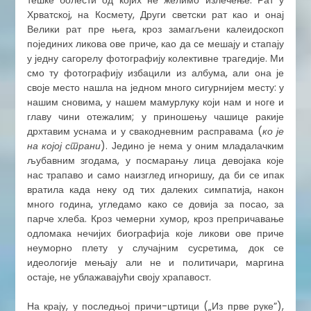
тешке болести од којих не желимо излечење. Рат у
Хрватској, на Космету, Други светски рат као и онај
Велики рат пре њега, кроз замагљени калеидоскоп
појединих ликова ове приче, као да се мешају и стапају
у једну сагорелу фотографију колективне трагедије. Ми
смо ту фотографију избацили из албума, али она је
своје место нашла на једном много сигурнијем месту: у
нашим сновима, у нашем мамурлуку који нам и ноге и
главу чини отежалим; у приношењу чашице ракије
дрхтавим уснама и у свакодневним расправама (
ко је
на којој страни
). Једино је нема у оним младалачким
љубавним згодама, у посмарању лица девојака које
нас трапаво и само наизглед игноришу, да би се ипак
вратила када неку од тих далеких симпатија, након
много година, угледамо како се довија за посао, за
парче хлеба. Кроз чемерни хумор, кроз препричавање
одломака нечијих биографија које ликови ове приче
неуморно плету у случајним сусретима, док се
идеологије мењају али не и политичари, маргина
остаје, не ублажавајући своју храпавост.
​На крају, у последњој причи-цртици („Из прве руке”),