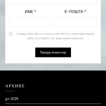
ИМЕ
*
Е-ПОШТА
*
Сачувај моје име, е-пошту и веб место у овом прегледачу
веба за следећи пут када коментаришем.
АРХИВЕ
јул 2026