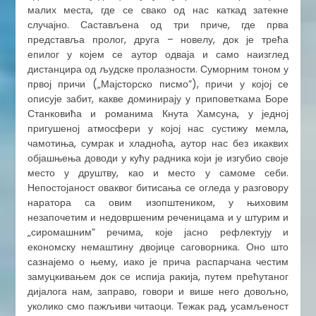
малих места, где се свако од нас каткад затекне
случајно. Састављена од три приче, где прва
представља пролог, друга – новелу, док је трећа
епилог у којем се аутор одваја и само наизглед
дистанцира од људске пролазности. Суморним тоном у
првој причи („Мајсторско писмо”), причи у којој се
описује забит, какве доминирају у приповеткама Боре
Станковића и романима Кнута Хамсуна, у једној
пригушеној атмосфери у којој нас сустижу мемла,
чамотиња, сумрак и хладноћа, аутор нас без икаквих
објашњења доводи у кућу радника који је изгубио своје
место у друштву, као и место у самоме себи.
Непостојаност оваквог битисања се огледа у разговору
наратора са овим изопштеником, у њиховим
незапочетим и недовршеним реченицама и у штурим и
„сиромашним” речима, које јасно рефлектују и
економску немаштину двојице саговорника. Оно што
сазнајемо о њему, иако је прича распарчана честим
замуцкивањем док се испија ракија, путем прећутаног
дијалога нам, заправо, говори и више него довољно,
уколико смо пажљиви читаоци. Тежак рад, усамљеност