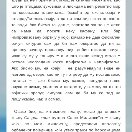
труди да не поремети станиште ситним инсектима, као
што је птицама, вуковима и лисицама већ реметио мир
по косовским планинама, бежећи од експолозија и
стварајући експлозију, а да ни сам није схватао зашто
то ради. Ако бисмо га, даље, запитали зашто не жели
са нама да посети неку кафану, или бар
импровизовану биртију у којој крчмар не даје фискални
рачун, сигуран сам да би нам одвратио да ни за
прошлу вечеру, прославу, није добио никакав рачун,
иако су му у тањиру – а много више испод стола –
остале неоглодане коске пријатеља и непријатеља.
Ако бисмо му, на крају – не разумевајући више ни
његове одговоре, као ни ту потребу да му постављамо
питања – ако бисмо му, кажем, понудили наше
очуване чизме, упаљач и цигарете, у замену за његов
војнички прслук, сигуран сам да би му се тад на
лицу указао, чак, и осмех.
​ Овако бих, на интимном плану, могао да опишем
књигу
Са дна каце
аутора Саше Миљковића – књигу
која, по мом мишљењу, представља апологију
одбаченог појединца који утеху тражи по ћорсокацима