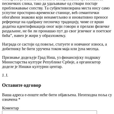
песничких слика, тако да удаљавање од ствари постаје
приближавање сопству. Та субјективизирана места нису само
успутне просторно-временске станице, већ семантички
обогаћени знакови који ненаметљиво и иновативно преносе
референце на одабрану песничку традицију, чиме се врши
додатна идентификација оног који говори и прелази физичке
раздаљине, не би ли пронашао пут до свог језичког и поетског
бића”, навео је жири у образложењу.
Награда се састоји од повеље, статуете и новчаног износа, а
добитнику ће бити уручена током маја или јуна месеца.
Признање додељује Град Ниш, уз финансијску подршку
Министарства културе Републике Србије, а организатор
доделе је Нишки културни центар.
J. J.
Оставите одговор
Ваша адреса е-поште неће бити објављена.
Неопходна поља су
означена
*
Коментар