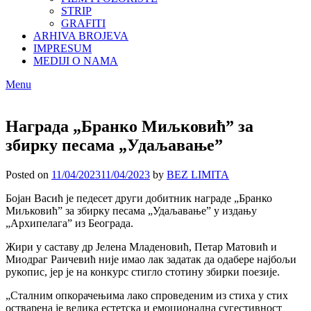
STRIP
GRAFITI
ARHIVA BROJEVA
IMPRESUM
MEDIJI O NAMA
Menu
Награда „Бранко Миљковић” за
збирку песама „Удаљавање”
Posted on
11/04/2023
11/04/2023
by
BEZ LIMITA
Бојан Васић је педесет други добитник награде „Бранко
Миљковић” за збирку песама „Удаљавање” у издању
„Архипелага” из Београда.
Жири у саставу др Јелена Младеновић, Петар Матовић и
Миодраг Раичевић није имао лак задатак да одабере најбољи
рукопис, јер је на конкурс стигло стотину збирки поезије.
„Сталним опкорачењима лако спроведеним из стиха у стих
остварена је велика естетска и емоционална сугестивност