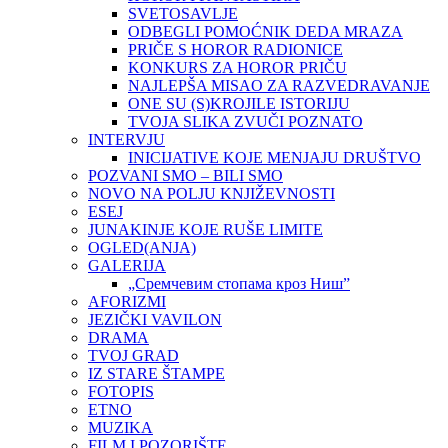
SVETOSAVLJE
ODBEGLI POMOĆNIK DEDA MRAZA
PRIČE S HOROR RADIONICE
KONKURS ZA HOROR PRIČU
NAJLEPŠA MISAO ZA RAZVEDRAVANJE
ONE SU (S)KROJILE ISTORIJU
TVOJA SLIKA ZVUČI POZNATO
INTERVJU
INICIJATIVE KOJE MENJAJU DRUŠTVO
POZVANI SMO – BILI SMO
NOVO NA POLJU KNJIŽEVNOSTI
ESEJ
JUNAKINJE KOJE RUŠE LIMITE
OGLED(ANJA)
GALERIJA
„Сремчевим стопама кроз Ниш”
AFORIZMI
JEZIČKI VAVILON
DRAMA
TVOJ GRAD
IZ STARE ŠTAMPE
FOTOPIS
ETNO
MUZIKA
FILM I POZORIŠTE