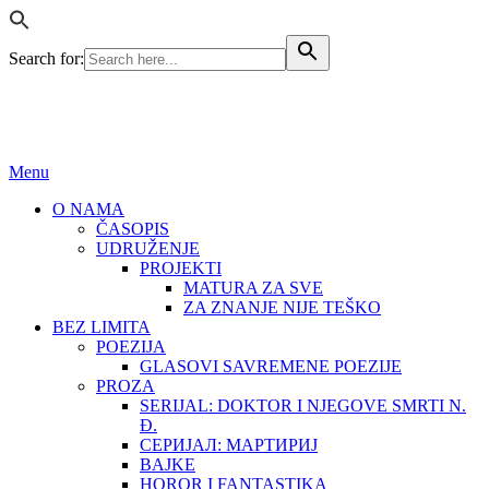
Search for:
BEZ LIMITA
ISSN (ONLINE): 2683-457X
Menu
O NAMA
ČASOPIS
UDRUŽENJE
PROJEKTI
MATURA ZA SVE
ZA ZNANJE NIJE TEŠKO
BEZ LIMITA
POEZIJA
GLASOVI SAVREMENE POEZIJE
PROZA
SERIJAL: DOKTOR I NJEGOVE SMRTI N.
Đ.
СЕРИЈАЛ: МАРТИРИЈ
BAJKE
HOROR I FANTASTIKA