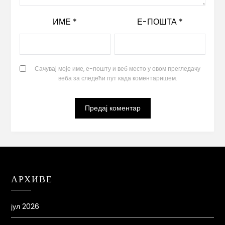
ИМЕ
*
Е-ПОШТА
*
Сачувај моје име, е-пошту и веб место у овом прегледачу
веба за следећи пут када коментаришем.
АРХИВЕ
јул 2026