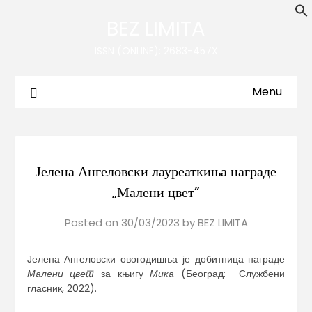
BEZ LIMITA
ISSN (ONLINE): 2683-457X
Menu
Јелена Ангеловски лауреаткиња награде
„Малени цвет”
Posted on
30/03/2023
by
BEZ LIMITA
Јелена Ангеловски овогодишња је добитница награде
Малени цвет
за књигу
Мика
(Београд: Службени
гласник, 2022).