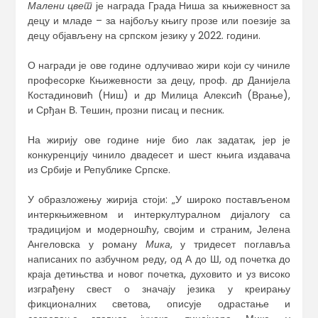
Малени цвет
је награда Града Ниша за књижевност за
децу и младе – за најбољу књигу прозе или поезије за
децу објављену на српском језику у 2022. години.
О награди је ове године одлучивао жири који су чиниле
професорке Књижевности за децу, проф. др Данијела
Костадиновић (Ниш) и др Милица Алексић (Врање),
и Срђан В. Тешин, прозни писац и песник.
На жирију ове године није био лак задатак, јер је
конкуренцију чинило двадесет и шест књига издавача
из Србије и Републике Српске.
У образложењу жирија стоји: „У широко постављеном
интеркњижевном и интеркултуралном дијалогу са
традицијом и модерношћу, својим и страним, Јелена
Ангеловска у роману
Мика
, у тридесет поглавља
написаних по азбучном реду, од А до Ш, од почетка до
краја детињства и новог почетка, духовито и уз високо
изграђену свест о значају језика у креирању
фикционалних светова, описује одрастање и