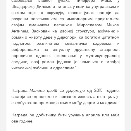
сазревање главног јунака, тинејџера Мике, у
Швајцарској. Дилеме и питања, у вези са унутрашњим и
светом који га окружује, главни јунак настоји да
разреши повезивањем са имагинарним пријатељем,
својим имењаком песником Мирославом Миком
Антићем. Заснован на двојној структури, азбучник и
роман о животу деце у дијаспори, са богатом цитатном
подлогом, различитим семантички кодовима и
референцама на актуелну друштвену стварност,
породичне односе, школовање у мултикултуралној
средини, овај роман једнако је намењен и млађој
читалачкој публици и одраслима”.
Награда
Малени цвет
се додељује од 2015. године,
састоји се од повеље и новчаног износа, а њен циљ је
свеобухватна промоција књиге међу децом и младима.
Награда ће добитнику бити уручена априла или маја
ове године.