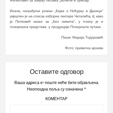
Филиповић за збирку песама „Бочели и бумбар”.
Иначе, награђени роман „Бајка о Ноћурку и Даници”
уврштен је на списак изборне лектире Читалића, a, како
је Петковић казао за „Без лимита”, у плану је и
позоришна представа у продукцији Позоришта лутака.
Пише: Марија Тодоровић
Фото: приватна архива
Оставите одговор
Ваша адреса е-поште неће бити објављена.
Неопходна поља су означена
*
КОМЕНТАР