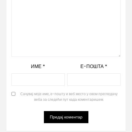
ИМЕ
*
Е-ПОШТА
*
Сачувај моје име, е-пошту и веб место у овом прегледачу
веба за следећи пут када коментаришем.