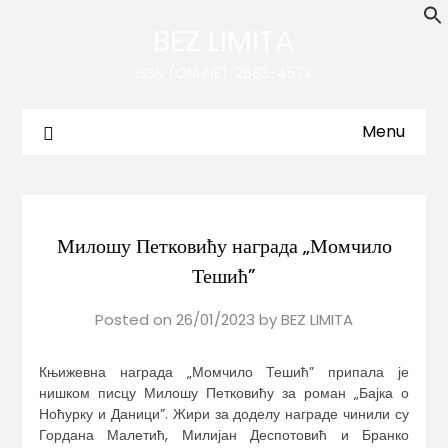
BEZ LIMITA
ISSN (ONLINE): 2683-457X
Menu
Милошу Петковићу награда „Момчило
Тешић”
Posted on
26/01/2023
by
BEZ LIMITA
Књижевна награда „Момчило Тешић” припала је
нишком писцу Милошу Петковићу за роман „Бајка о
Ноћурку и Даници”. Жири за доделу награде чинили су
Гордана Малетић, Милијан Деспотовић и Бранко