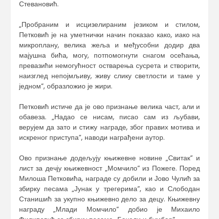
Стевановић.
„Пробраним и исцизелираним језиком и стилом,
Петковић је на уметнички начин показао како, иако на
микроплану, велика жеља и међусобни додир два
мајушна бића, могу, потпомогнути снагом осећања,
превазићи немогућност остварења сусрета и створити,
наизглед непојмљиву, живу слику светлости и таме у
једном”, образложио је жири.
Петковић истиче да је ово признање велика част, али и
обавеза. „Надао се нисам, писао сам из љубави,
верујем да зато и стижу награде, због правих мотива и
искреног приступа”, наводи награђени аутор.
Ово признање додељују књижевне новине „Свитак” и
лист за дечју књижевност „Момчило” из Пожеге. Поред
Милоша Петковића, награде су добили и Јово Чулић за
збирку песама „Јунак у трегерима”, као и Слободан
Станишић за укупно књижевно дело за децу. Књижевну
награду „Млади Момчило” добио је Михаило