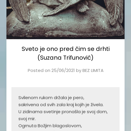
Sveto je ono pred čim se drhti
(Suzana Trifunović)
Posted on
25/06/2021
by
BEZ LIMITA
Svilenom rukom držala je pero,

sakrivena od svih zala kraj kojih je živela.

U zidinama svetinje pronašla je svoj dom,

svoj mir.

Ogrnuta Božjim blagoslovom,
