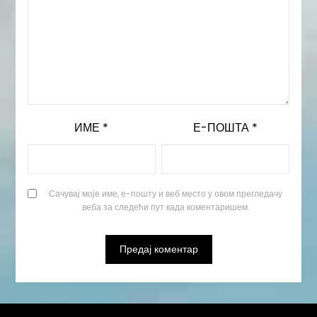
ИМЕ
*
Е-ПОШТА
*
Сачувај моје име, е-пошту и веб место у овом прегледачу
веба за следећи пут када коментаришем.