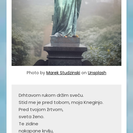
Photo by
Marek Studzinski
on
Unsplash
Drhtavom rukom držim sveću.

Stid me je pred tobom, moja Kneginjo.

Pred tvojom žrtvom,

sveta ženo.

Te zidine

nakapane krvlju,
