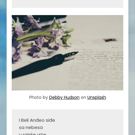
Photo by
Debby Hudson
on
Unsplash
I Beli Anđeo siđe

sa nebesa

u rajske vrte,
