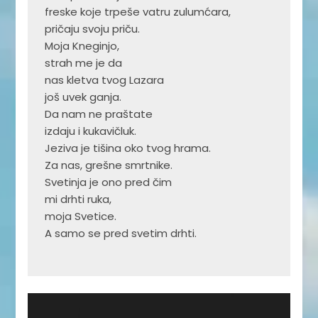
freske koje trpeše vatru zulumćara,

pričaju svoju priču.

Moja Kneginjo,

strah me je da

nas kletva tvog Lazara

još uvek ganja.

Da nam ne praštate

izdaju i kukavičluk.

Jeziva je tišina oko tvog hrama.

Za nas, grešne smrtnike.

Svetinja je ono pred čim

mi drhti ruka,

moja Svetice.

A samo se pred svetim drhti.
