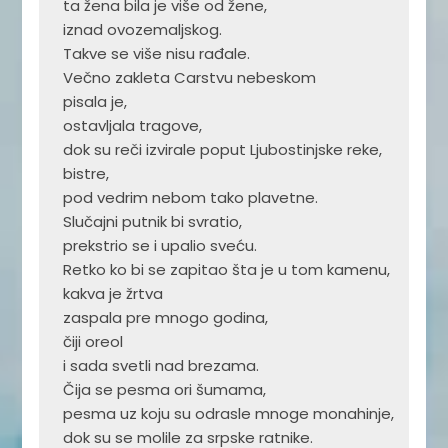
ta žena bila je više od žene,

iznad ovozemaljskog.

Takve se više nisu rađale.

Večno zakleta Carstvu nebeskom

pisala je,

ostavljala tragove,

dok su reči izvirale poput Ljubostinjske reke,

bistre,

pod vedrim nebom tako plavetne.

Slučajni putnik bi svratio,

prekstrio se i upalio sveću.

Retko ko bi se zapitao šta je u tom kamenu,

kakva je žrtva

zaspala pre mnogo godina,

čiji oreol

i sada svetli nad brezama.

Čija se pesma ori šumama,

pesma uz koju su odrasle mnoge monahinje,

dok su se molile za srpske ratnike.