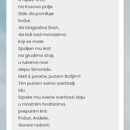
na Kosovo polje.

Siđe da pomiluje

božur,

da blagoslovi život,

da bdi nad monasima

koji se mole.

Spaljen mu krst

na grudima stoji,

u rukama nosi

slepu Simonidu.

Ideš li, junače, putem Božjim?

Tim putem samo svetitelji

idu.

Srpske mu sveće svetlosti daju

u mračnim hodnicima,

prepunim krvi.

Požuri, Anđele,

donesi radosti.
