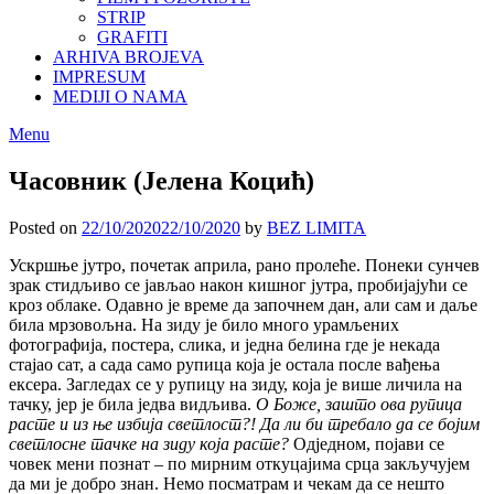
STRIP
GRAFITI
ARHIVA BROJEVA
IMPRESUM
MEDIJI O NAMA
Menu
Часовник (Јелена Коцић)
Posted on
22/10/2020
22/10/2020
by
BEZ LIMITA
Ускршње јутро, почетак априла, рано пролеће. Понеки сунчев
зрак стидљиво се јављао након кишног јутра, пробијајући се
кроз облаке. Одавно је време да започнем дан, али сам и даље
била мрзовољна. На зиду је било много урамљених
фотографија, постера, слика, и једна белина где је некада
стајао сат, а сада само рупица која је остала после вађења
ексера. Загледах се у рупицу на зиду, која је више личила на
тачку, јер је била једва видљива.
О Боже, зашто ова рупица
расте и из ње избија светлост?! Да ли би требало да се бојим
светлосне тачке на зиду која расте?
Одједном, појави се
човек мени познат – по мирним откуцајима срца закључујем
да ми је добро знан. Немо посматрам и чекам да се нешто