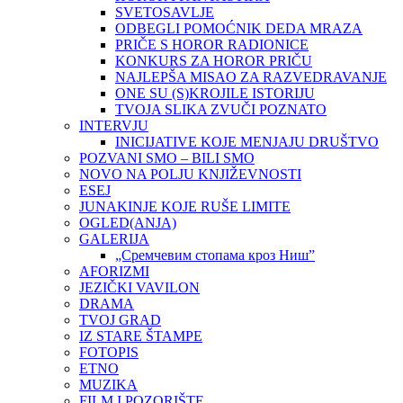
SVETOSAVLJE
ODBEGLI POMOĆNIK DEDA MRAZA
PRIČE S HOROR RADIONICE
KONKURS ZA HOROR PRIČU
NAJLEPŠA MISAO ZA RAZVEDRAVANJE
ONE SU (S)KROJILE ISTORIJU
TVOJA SLIKA ZVUČI POZNATO
INTERVJU
INICIJATIVE KOJE MENJAJU DRUŠTVO
POZVANI SMO – BILI SMO
NOVO NA POLJU KNJIŽEVNOSTI
ESEJ
JUNAKINJE KOJE RUŠE LIMITE
OGLED(ANJA)
GALERIJA
„Сремчевим стопама кроз Ниш”
AFORIZMI
JEZIČKI VAVILON
DRAMA
TVOJ GRAD
IZ STARE ŠTAMPE
FOTOPIS
ETNO
MUZIKA
FILM I POZORIŠTE