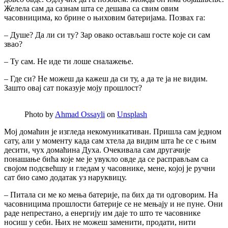
Желела сам да сазнам шта се дешава са свим овим
часовницима, ко брине о њиховим батеријама. Позвах га:
– Душе? Да ли си ту? Зар овако остављаш госте које си сам
звао?
– Ту сам. Не иде ти лоше сналажење.
– Где си? Не можеш да кажеш да си ту, а да те ја не видим.
Зашто овај сат показује моју прошлост?
Photo by
Ahmad Ossayli
on
Unsplash
Мој домаћин је изгледа некомуникативан. Пришла сам једном
сату, али у моменту када сам хтела да видим шта ће се с њим
десити, чух домаћина Духа. Очекивала сам другачије
понашање бића које ме је увукло овде да се расправљам са
својом подсвећшу и гледам у часовнике, мене, којој је ручни
сат био само додатак уз наруквицу.
– Питала си ме ко мења батерије, па бих да ти одговорим. На
часовницима прошлости батерије се не мењају и не пуне. Они
раде непрестано, а енергију им даје то што те часовнике
носиш у себи. Њих не можеш заменити, продати, нити