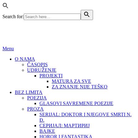
Search for:
BEZ LIMITA
ISSN (ONLINE): 2683-457X
Menu
O NAMA
ČASOPIS
UDRUŽENJE
PROJEKTI
MATURA ZA SVE
ZA ZNANJE NIJE TEŠKO
BEZ LIMITA
POEZIJA
GLASOVI SAVREMENE POEZIJE
PROZA
SERIJAL: DOKTOR I NJEGOVE SMRTI N.
Đ.
СЕРИЈАЛ: МАРТИРИЈ
BAJKE
HOROR I FANTASTIKA