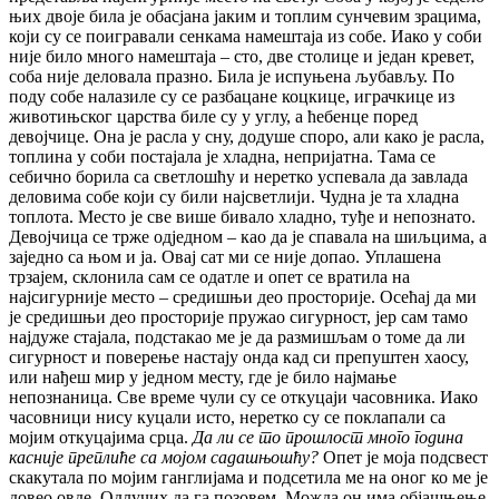
њих двоје била је обасјана јаким и топлим сунчевим зрацима,
који су се поигравали сенкама намештаја из собе. Иако у соби
није било много намештаја – сто, две столице и један кревет,
соба није деловала празно. Била је испуњена љубављу. По
поду собе налазиле су се разбацане коцкице, играчкице из
животињског царства биле су у углу, а ћебенце поред
девојчице. Она је расла у сну, додуше споро, али како је расла,
топлина у соби постајала је хладна, непријатна. Тама се
себично борила са светлошћу и неретко успевала да завлада
деловима собе који су били најсветлији. Чудна је та хладна
топлота. Место је све више бивало хладно, туђе и непознато.
Девојчица се трже одједном – као да је спавала на шиљцима, а
заједно са њом и ја. Овај сат ми се није допао. Уплашена
трзајем, склонила сам се одатле и опет се вратила на
најсигурније место – средишњи део просторије. Осећај да ми
је средишњи део просторије пружао сигурност, јер сам тамо
најдуже стајала, подстакао ме је да размишљам о томе да ли
сигурност и поверење настају онда кад си препуштен хаосу,
или нађеш мир у једном месту, где је било најмање
непознаница. Све време чули су се откуцаји часовника. Иако
часовници нису куцали исто, неретко су се поклапали са
мојим откуцајима срца.
Да ли се то прошлост много година
касније преплиће са мојом садашњошћу?
Опет је моја подсвест
скакутала по мојим ганглијама и подсетила ме на оног ко ме је
довео овде. Одлучих да га позовем. Можда он има објашњење.