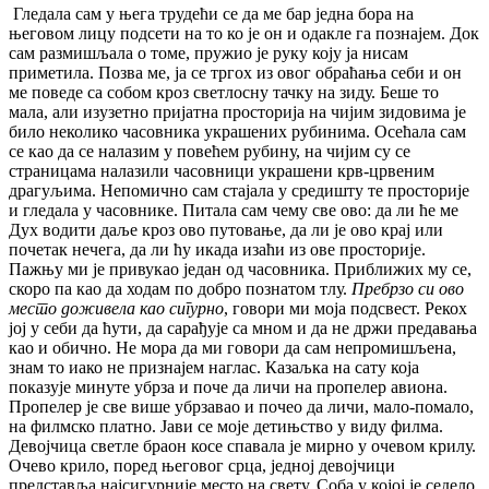
Гледала сам у њега трудећи се да ме бар једна бора на
његовом лицу подсети на то ко је он и одакле га познајем. Док
сам размишљала о томе, пружио је руку коју ја нисам
приметила. Позва ме, ја се тргох из овог обраћања себи и он
ме поведе са собом кроз светлосну тачку на зиду. Беше то
мала, али изузетно пријатна просторија на чијим зидовима је
било неколико часовника украшених рубинима. Осећала сам
се као да се налазим у повећем рубину, на чијим су се
страницама налазили часовници украшени крв-црвеним
драгуљима. Непомично сам стајала у средишту те просторије
и гледала у часовнике. Питала сам чему све ово: да ли ће ме
Дух водити даље кроз ово путовање, да ли је ово крај или
почетак нечега, да ли ћу икада изаћи из ове просторије.
Пажњу ми је привукао један од часовника. Приближих му се,
скоро па као да ходам по добро познатом тлу.
Пребрзо си ово
место доживела као сигурно
, говори ми моја подсвест. Рекох
јој у себи да ћути, да сарађује са мном и да не држи предавања
као и обично. Не мора да ми говори да сам непромишљена,
знам то иако не признајем наглас. Казаљка на сату која
показује минуте убрза и поче да личи на пропелер авиона.
Пропелер је све више убрзавао и почео да личи, мало-помало,
на филмско платно. Јави се моје детињство у виду филма.
Девојчица светле браон косе спавала је мирно у очевом крилу.
Очево крило, поред његовог срца, једној девојчици
представља најсигурније место на свету. Соба у којој је седело