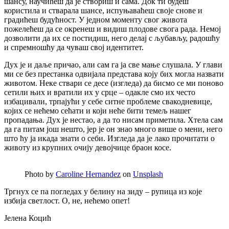
шансу, научићеш да је створиш и сама. Док ти будеш
користила и стварала шансе, испуњаваћеш своје снове и
градићеш будућност. У једном моменту свог живота
пожелећеш да се окренеш и видиш плодове свога рада. Немој
дозволити да их се постидиш, него делај с љубављу, радошћу
и спремношћу да чуваш свој идентитет.
Дух је и даље причао, али сам га ја све мање слушала. У глави
ми се без престанка одвијала представа коју бих могла назвати
животом. Неке ствари се десе (изгледа) да бисмо се ми поново
сетили њих и вратили их у срце – одакле смо их често
избацивали, трпајући у себе ситне проблеме свакодневице,
којих се нећемо сећати и који неће бити темељ нашег
пропадања. Дух је нестао, а да то нисам приметила. Хтела сам
да га питам још нешто, јер је он знао много више о мени, него
што ћу ја икада знати о себи. Изгледа да је лако прочитати о
животу из крупних очију девојчице браон косе.
Photo by
Caroline Hernandez
on
Unsplash
Тргнух се па погледах у белину на зиду – рупица из које
избија светлост. О, не, нећемо опет!
Јелена Коцић