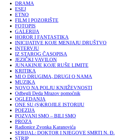
DRAMA
ESEJ
ETNO
FILM I POZORIŠTE
FOTOPIS
GALERIJA
HOROR I FANTASTIKA
INICIJATIVE KOJE MENJAJU DRUŠTVO
INTERVJU
IZ STAROG ČASOPISA
JEZIČKI VAVILON
JUNAKINJE KOJE RUŠE LIMITE
KRITIKA
MI O DRUGIMA, DRUGI O NAMA
MUZIKA
NOVO NA POLJU KNJIŽEVNOSTI
Odbegli Deda Mrazov pomoćnik
OGLEDANJA
ONE SU (S)KROJILE ISTORIJU
POEZIJA
POZVANI SMO – BILI SMO
PROZA
Radionice Zvonka Karanovića
SERIJAL: DOKTOR I NJEGOVE SMRTI N. Đ.
STRIP