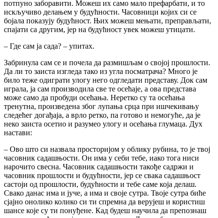
потпуно заборавити. Можеш их само мало префарбати, и то
искључиво делањем у будућности. Часовници којих си се
бојала показују будућност. Њих можеш мењати, преправљати,
спајати са другим, јер на будућност увек можеш утицати.
– Где сам ја сада? – упитах.
Забринула сам се и почела да размишљам о својој прошлости.
Да ли то заиста изгледа тако из угла посматрача? Много је
било теже одиграти улогу него одгледати представу. Док сам
играла, ја сам производила све те осећаје, а ова представа
може само да пробуди осећања. Неретко су та осећања
тренутна, произведена због лупања срца при ишчекивању
следећег догађаја, а врло ретко, па готово и немогуће, да је
неко заиста осетио и разумео улогу и осећања глумаца. Дух
настави:
– Ово што си назвала просторијом у облику рубина, то је твој
часовник садашњости. Он има у себи тебе, иако тога ниси
нарочито свесна. Часовник садашњости такође садржи и
часовник прошлости и будућности, јер се свака садашњост
састоји од прошлости, будућности и тебе саме која делаш.
Свако данас има и јуче, а има и своје сутра. Твоје сутра биће
сјајно онолико колико си ти спремна да верујеш и користиш
шансе које су ти понуђене. Кад будеш научила да препознаш