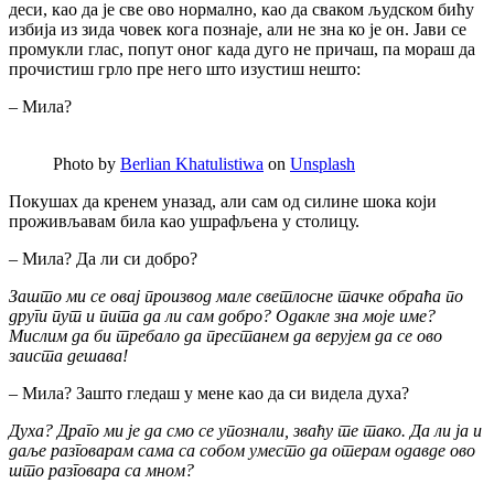
деси, као да је све ово нормално, као да сваком људском бићу
избија из зида човек кога познаје, али не зна ко је он. Јави се
промукли глас, попут оног када дуго не причаш, па мораш да
прочистиш грло пре него што изустиш нешто:
– Мила?
Photo by
Berlian Khatulistiwa
on
Unsplash
Покушах да кренем уназад, али сам од силине шока који
проживљавам била као ушрафљена у столицу.
– Мила? Да ли си добро?
Зашто ми се овај производ мале светлосне тачке обраћа по
други пут и пита да ли сам добро? Одакле зна моје име?
Мислим да би требало да престанем да верујем да се ово
заиста дешава!
– Мила? Зашто гледаш у мене као да си видела духа?
Духа? Драго ми је да смо се упознали, зваћу те тако. Да ли ја и
даље разговарам сама са собом уместо да отерам одавде ово
што разговара са мном?