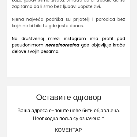
kaže, ljubav svrha života. Smatra da bi trebalo da se
zapitamo da li smo bez ljubavi uopšte živi.
Njena najveća podrška su prijatelji i porodica bez
kojih ne bi bila tu gde jeste danas.
Na društvenoj mreži instagram ima profil pod
pseudonimom
nerealnorealna
gde objavljuje kraće
delove svojih pesama.
Оставите одговор
Ваша адреса е-поште неће бити објављена.
Неопходна поља су означена
*
КОМЕНТАР