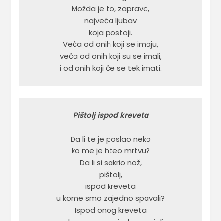
Možda je to, zapravo,

najveća ljubav

koja postoji.

Veća od onih koji se imaju,

veća od onih koji su se imali,

i od onih koji će se tek imati.
Da li te je poslao neko

ko me je hteo mrtvu?

Da li si sakrio nož,

pištolj,

ispod kreveta

u kome smo zajedno spavali?

Ispod onog kreveta
