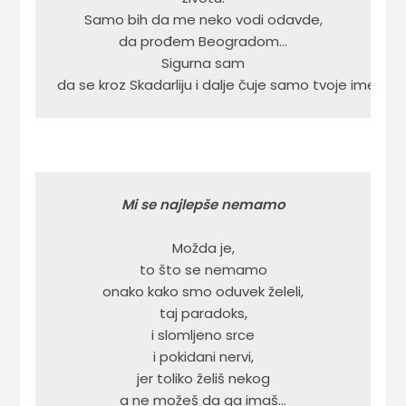
Samo bih da me neko vodi odavde,

da prođem Beogradom…

Sigurna sam

da se kroz Skadarliju i dalje čuje samo tvoje ime.
Mi se najlepše nemamo
Možda je,

to što se nemamo

onako kako smo oduvek želeli,

taj paradoks,

i slomljeno srce

i pokidani nervi,

jer toliko želiš nekog

a ne možeš da ga imaš…
