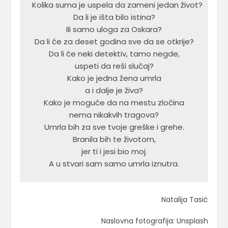
Kolika suma je uspela da zameni jedan život?

Da li je išta bilo istina?

Ili samo uloga za Oskara?

Da li će za deset godina sve da se otkrije?

Da li će neki detektiv, tamo negde,

uspeti da reši slučaj?

Kako je jedna žena umrla

a i dalje je živa?

Kako je moguće da na mestu zločina

nema nikakvih tragova?

Umrla bih za sve tvoje greške i grehe.

Branila bih te životom,

jer ti i jesi bio moj.

A u stvari sam samo umrla iznutra.
Natalija Tasić
Naslovna fotografija: Unsplash