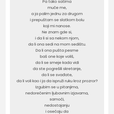
Pa tako satima

muče me,

a ja palim jednu za drugom

i prepuštam se slatkom bolu

koji mi nanose.

Ne znam gde si,

i da li si sa nekom njom,

da li ona sedi na mom sedištu.

Da li ona pušta pesme

baš one koje voliš,

da li se smeje kada vidi

da ste pogrešili skretanje,

da li se svađate,

da li voli kao i ja da ispruži ruku kroz prozror?

Izgubim se u pitanjima,

nedorečenim ljubavnim izjavama,

samoći,

nedostajanju

i osećaju da
