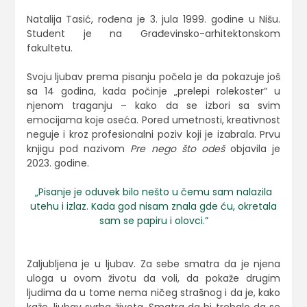
Natalija Tasić, rođena je 3. jula 1999. godine u Nišu.
Student je na Građevinsko-arhitektonskom
fakultetu.
Svoju ljubav prema pisanju počela je da pokazuje još
sa 14 godina, kada počinje „prelepi rolekoster” u
njenom traganju – kako da se izbori sa svim
emocijama koje oseća. Pored umetnosti, kreativnost
neguje i kroz profesionalni poziv koji je izabrala. Prvu
knjigu pod nazivom
Pre nego što odeš
objavila je
2023. godine.
„Pisanje je oduvek bilo nešto u čemu sam nalazila
utehu i izlaz. Kada god nisam znala gde ću, okretala
sam se papiru i olovci.”
Zaljubljena je u ljubav. Za sebe smatra da je njena
uloga u ovom životu da voli, da pokaže drugim
ljudima da u tome nema ničeg strašnog i da je, kako