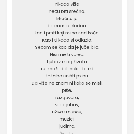
nikada više

neću biti srećna.

Mračno je

i januar je hladan

kao i prsti koji mi se sad koče.

Kao i ti kada si odlazio.

Sećam se kao da je juče bilo.

Nisi me ti voleo.

Ljubav mog života

ne može biti neko ko mi

totalno uništi psihu.

Da više ne znam ni kako se misli,

piše,

razgovara,

vodi ljubav,

uživa u suncu,

muzici,

ljudima,

životu.
