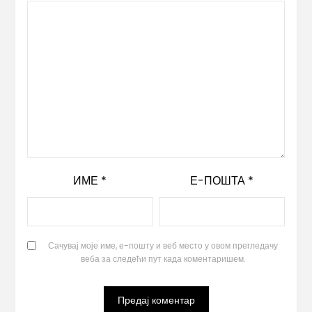
ИМЕ
*
Е-ПОШТА
*
Сачувај моје име, е-пошту и веб место у овом прегледачу
веба за следећи пут када коментаришем.