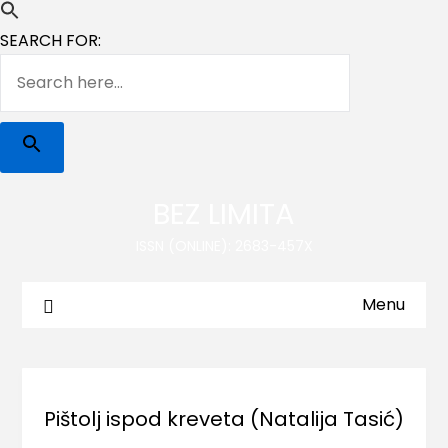
SEARCH FOR:
BEZ LIMITA
ISSN (ONLINE): 2683-457X
Menu
Pištolj ispod kreveta (Natalija Tasić)