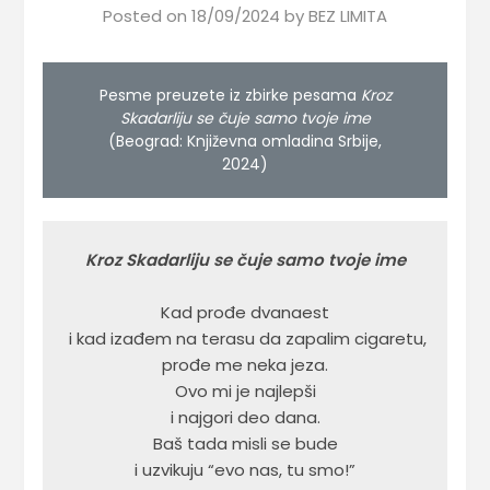
Posted on
18/09/2024
by
BEZ LIMITA
Pesme preuzete iz zbirke pesama
Kroz
Skadarliju se čuje samo tvoje ime
(Beograd: Književna omladina Srbije,
2024)
Kad prođe dvanaest

i kad izađem na terasu da zapalim cigaretu,

prođe me neka jeza.

Ovo mi je najlepši

i najgori deo dana.

Baš tada misli se bude

i uzvikuju “evo nas, tu smo!”
