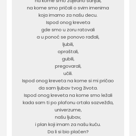
na kome smo zajedno sanjali,

na kome smo pričali o svim imenima

koja imamo za našu decu.

Ispod onog kreveta

gde smo u zoru ratovali

a u ponoć se ponovo rađali,

ljubili,

opraštali,

gubili,

pregovarali,

učili.

Ispod onog kreveta na kome si mi pričao

da sam ljubav tvog života.

Ispod onog kreveta na kome smo ležali

kada sam ti po plafonu crtala sazvežđa,

univerzume,

našu ljubav,

i plan koji imam za našu kuću.

Da li si bio plaćen?
