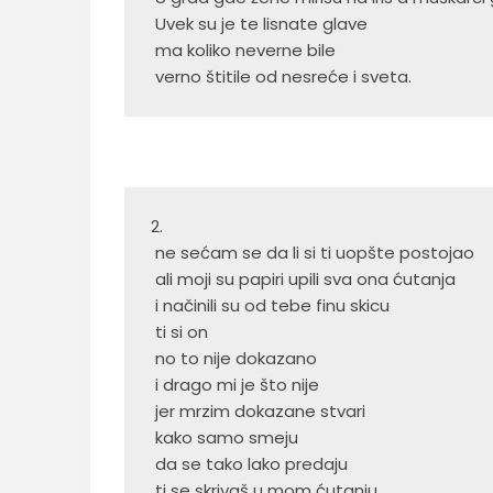
 Uvek su je te lisnate glave
 ma koliko neverne bile
 verno štitile od nesreće i sveta. 
2.
 ne sećam se da li si ti uopšte postojao
 ali moji su papiri upili sva ona ćutanja
 i načinili su od tebe finu skicu
 ti si on
 no to nije dokazano
 i drago mi je što nije
 jer mrzim dokazane stvari
 kako samo smeju
 da se tako lako predaju
 ti se skrivaš u mom ćutanju