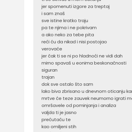
 jer spomenuti izgore za treptaj
 i sam znaš
 sve istine kratko traju
 pa te njima i ne pokrivam
 a ako neko za tebe pita
 reći ću da nikad i nisi postojao
 verovaće
 jer čak ti se ni po hladnoći ne vidi dah
 mirno spavaš u eonima beskonačnosti
 siguran
 trajan
 dok sve ostalo što sam
 lako biva zbrisano u dnevnom oticanju kan
 mrtve će teze zauvek neumorno igrati 
 omršavele od pominjanja i analiza
 valjda ti je jasno
 prećutaću te
 kao omiljeni stih