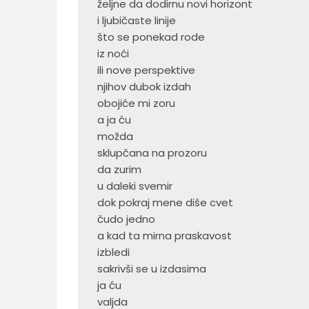
 željne da dodirnu novi horizont
 i ljubičaste linije
 što se ponekad rode
 iz noći
 ili nove perspektive
 njihov dubok izdah
 obojiće mi zoru
 a ja ću
 možda
 sklupčana na prozoru
 da zurim
 u daleki svemir
 dok pokraj mene diše cvet
 čudo jedno
 a kad ta mirna praskavost
 izbledi
 sakrivši se u izdasima
 ja ću
 valjda