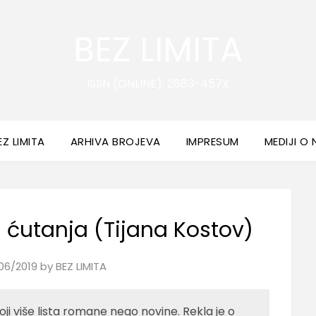
BEZ LIMITA
ISSN (ONLINE): 2683-457X
EZ LIMITA
ARHIVA BROJEVA
IMPRESUM
MEDIJI O
a ćutanja (Tijana Kostov)
06/2019
by
BEZ LIMITA
ji više lista romane nego novine. Rekla je o