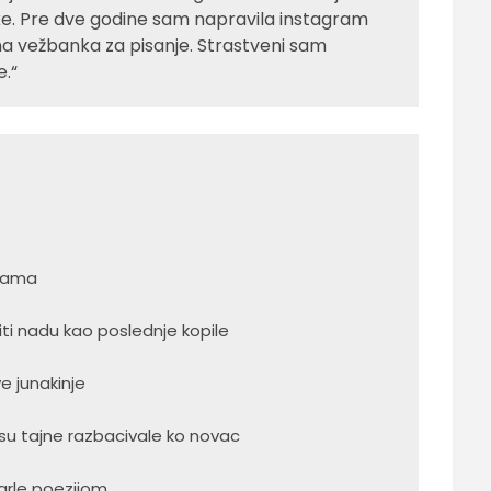
ajke. Pre dve godine sam napravila instagram
na vežbanka za pisanje. Strastveni sam
e.“
 nama
iti nadu kao poslednje kopile
e junakinje
to su tajne razbacivale ko novac
grle poezijom.