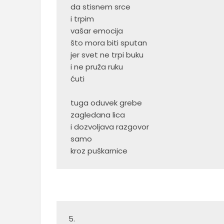
 da stisnem srce
 i trpim
 vašar emocija
 što mora biti sputan
 jer svet ne trpi buku
 i ne pruža ruku
 ćuti
 tuga oduvek grebe
 zagledana lica
 i dozvoljava razgovor
 samo
 kroz puškarnice 
5.  