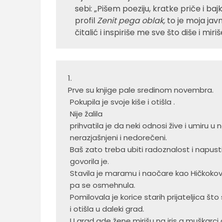
sebi: „Pišem poeziju, kratke priče i b
profil
Zenit pega oblak,
to je moja jav
čitalić i inspiriše me sve što diše i miriš
1.  
Prve su knjige pale sredinom novembra.
 Pokupila je svoje kiše i otišla .
 Nije žalila
 prihvatila je da neki odnosi žive i umiru u
 nerazjašnjeni i nedorečeni.
 Baš zato treba ubiti radoznalost i napust
 govorila je.
 Stavila je maramu i naočare kao Hičkokov
 pa se osmehnula.
 Pomilovala je korice starih prijateljica š
 i otišla u daleki grad.
 U grad gde žene mirišu na iris a muškarci 