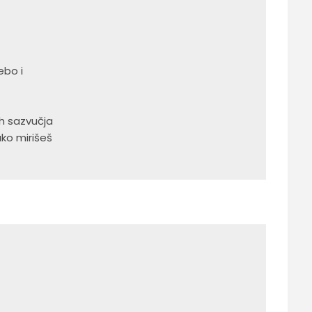
ebo i
ih sazvučja
ako mirišeš