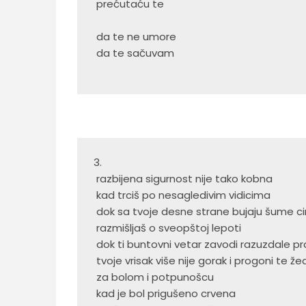
 prećutaću te
 da te ne umore
 da te sačuvam
3.
 razbijena sigurnost nije tako kobna
 kad trciš po nesagledivim vidicima
 dok sa tvoje desne strane bujaju šume 
 razmišljaš o sveopštoj lepoti
 dok ti buntovni vetar zavodi razuzdale 
 tvoje vrisak više nije gorak i progoni te že
 za bolom i potpunošcu
 kad je bol prigušeno crvena