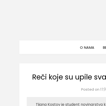
O NAMA
B
Reči koje su upile sv
Posted on
17/
Tijana Kostov je student novinarstva ko