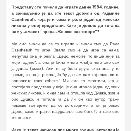
Представу сте почели да играте давне 1984. године,
а занимљиво је да сте текст добили од Радмиле
Савићевић
,
која је и сама играла један од женских
ликова у овој представи. Како је дошло до тога да
вам у „аманет” преда „Женске разговоре”?
Ми смо знали да се то играло и знали смо да Рада
Савићевић то игра. Звали смо је да игра са нама,
међутим она је рекла: „Децо, немојте, то више није за
моје године”, а она је била много млађа него што сам
ја данас (смех). Али то су била друга схватања у то
време, и она је рекла: „Ја ћу да вам дам тај текст, ви то
направите како хоћете.” Ми смо то скратили, јер је
постојала представа у којој је она играла један од ових
женских ликова, и онда сам ја отишла код Душка, жив је
био Душко, и питала га да ли он као аутор тражи
некакве тантијеме, да се договоримо, а он је рекао
„Децо, само играјте, наздравље вам било!”; и тако смо
ми почели.
Иако је текст написан пре много година, актуелан је