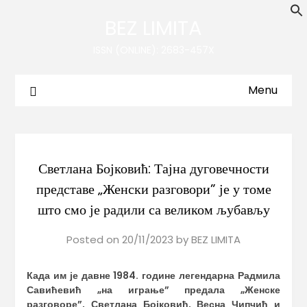
BEZ LIMITA
ISSN (ONLINE): 2683-457X
Menu
Светлана Бојковић: Тајна дуговечности
представе „Женски разговори” је у томе
што смо је радили са великом љубављу
Posted on
20/11/2023
by
BEZ LIMITA
Када им је давне 1984. године легендарна Радмила
Савићевић „на играње” предала „Женске
разговоре”, Светлана Бојковић, Весна Чип
ч
ић и