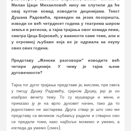
Милан Цаци Михаиловић нису ни слутили да ће
овај култни комад изводити деценијама. Текст
Душана Радовића, преведен на језик позоришта,
изводи се већ четрдесет година у
театрима
широм
земље и региона, а тајна трајања овог комада лежи,
сматра Цеца Бојковић, у важности саме теме, али и
у
огромн
ој
љубави која их је одржала на окупу
св
их
ов
их
годин
а
.
Представу „Женски разговори” изводите већ
четири деценије. У чему је тајна њене
дуговечности?
Тајна тог дугог трајања представе је, мислим, пре свега
у писцу Душку Радовићу, сјајном Душку, јер је он
изабрао вечиту тему. То су мушкарци и жене, и
приказао ју је на врло духовит начин, тако да то
једноставно не застарева. Друга ствар је што смо ми
представу са великом љубављу радили и стварно смо
се предали томе, како најбоље можемо и умемо, а
изгледа да умемо (смех).