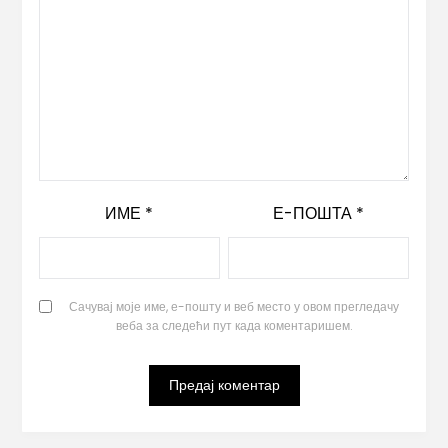
ИМЕ
*
Е-ПОШТА
*
Сачувај моје име, е-пошту и веб место у овом прегледачу
веба за следећи пут када коментаришем.