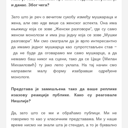
и данас. Због чега?
Зато што је реч о вечитом сукобу између мушкараца и
жена, али ово иде више са женског аспекта. Она има
књижицу која се зове „Женски разговори”, где су само
женски монолози и има још једну која се зове „Мушки
разговори”. Ми смо сматрали да је врло интересантно
да имамо једног мушкарца као супротстављен став –
да не буде да оговарамо ми само мушкарце, а да
немамо баш никог на сцени, тако да се Цаци (Милан
Михаиловић) ту јако лепо уклапа. На тај начин смо
направили малу форму изабравши одређене
монологе.
Представа је замишљена тако да ваше реплике
изазову реакције публике. Како су реаговале
Нишлије?
Да, зато што се ми и обраћамо публици. Ми не
говоримо то као у класичним представама. Ми у наше
време нисмо ни знали шта је стендап, а то је буквално