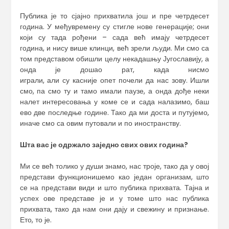
Публика је то сјајно прихватила још и пре четрдесет
година. У међувремену су стигле нове генерације; они
који су тада рођени – сада већ имају четрдесет
година, и нису више клинци, већ зрели људи. Ми смо са
том представом обишли целу некадашњу Југославију, а
онда је дошао рат, када нисмо
играли, али су касније опет почели да нас зову. Ишли
смо, па смо ту и тамо имали паузе, а онда дође неки
налет интересовања у коме се и сада налазимо, баш
ево две последње године. Тако да ми доста и путујемо,
иначе смо са овим путовали и по иностранству.
Шта вас је одржало заједно св
их
ов
их
годин
а
?
Ми се већ толико у души знамо, нас троје, тако да у овој
представи функционишемо као један организам, што
се на представи види и што публика прихвата. Тајна и
успех ове представе је и у томе што нас публика
прихвата, тако да нам они дају и свежину и признање.
Ето, то је.