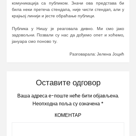
комуникација са публиком. Значи ова представа би
била неки претеча стендапа, није чисти стендап, али у
крајњој линији и јесте обраћање публици.
Публика у Нишу је реаговала дивно. Ми смо јако
задовољни. Позвали су нас да дођемо опет и хоћемо,
јануара смо поново ту.
Разговарала: Јелена Јоцић
Оставите одговор
Ваша адреса е-поште неће бити објављена.
Неопходна поља су означена
*
КОМЕНТАР