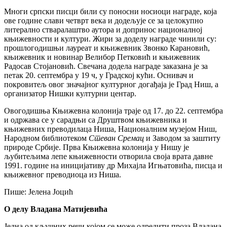
Многи српски писци били су поносни носиоци награде, која
ове године слави четврт века и додељује се за целокупно
литерално стваралаштво аутора и допринос националној
књижевности и култури. Жири за доделу награде чинили су:
прошлогодишњи лауреат и књижевник Звонко Карановић,
књижевник и новинар Велибор Петковић и књижевник
Радосав Стојановић. Свечана додела награде заказана је за
петак 20. септембра у 19 ч, у Градској кући. Оснивач и
покровитељ овог значајног културног догађаја је Град Ниш, а
организатор Нишки културни центар.
Овогодишња Књижевна колонија траје од 17. до 22. септембра
и одржава се у сарадњи са Друштвом књижевника и
књижевних преводилаца Ниша, Националним музејом Ниш,
Народном библиотеком
Стеван Сремац
и Заводом за заштиту
природе Србије. Прва Књижевна колонија у Нишу је
љубитељима лепе књижевности отворила своја врата давне
1991. године на иницијативу др Михајла Игњатовића, писца и
књижевног преводиоца из Ниша.
Пише: Јелена Јоцић
О делу Владана Матијевића
Једна од кључних речи којом се може одредити проза Владана