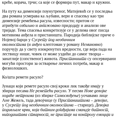
креће, корача, трчи; са које се формира пут, макар и кружни.
На путу ка димензији поунутреног, Матијевић се у последња
два романа усмерава ка љубави, вери и спасењу као три
димензије ремећења расула, извесности; притом се
атрибути
озбиљно
и
ангажовано
придодају и анализи ове
тријаде. Тема спасења конкретизује се у делима овог писца
мотивима анђела и пристаништа. Пародија библијске приче о
Нојевој барци у
Сусрету под необичним
околностима
(и
анђео
клептоман у роману
Неминовно
)
поручују да у свету изокренутих вредности, где вера пада на
лествицу нише, човек се може уздићи до самог творца –
занатлије (сопственог) живота.
Пристаништа
су опсервирани
могући простори за остварење личних потреба, макар и
физиолошких.
Ко/шта ремети расуло?
Јунаци који ремете расуло свој кроки лик такође имају у
збирци песама
Не реметећи расуло
. У песми
Нове девојке
ходаће метроима
(из збирке
Самосвођење
) уочавамо лице
Ане Жежељ, тада девојчице (у
Пристаништима
– девојке,
у
Сусрету под необичним околностима
– старице).
Девојка
подивљале крви, која битним догађајима смањује битност,
ниподаштава стварност, не пристаје на контролу емоција и