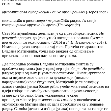
стиховима:
превелика доза стварности / слике брзо протичу
(
Поред воде
)
виолиниста и даље свира / не реметећи расуло / и све је
концентрично кружно / и врело
(
Психоделија
)
Свет Матијевићевих дела исти је од прве збирке песама,
Не
реметећи расуло
, до (тренутно) последњих романа
Сусрет
под необичним околностима
(2016) и
Р. Ц. Неминовно
(2017).
Измењен је угао гледања на тај свет. Пратећи стваралаштво
Владана Матијевића, уочавамо заокрет од описивања/
приказивања оног око нас, ка ономе у нама.
Два последња романа Владана Матијевића синтеза су
проблема оцртаних још у првој верзији збирке
Не реметећи
расуло
; један од њих је усамљеност/самоћа. Писац аргусовог
ока за нијансе овог стања и за детаље који (нимало
парадоксално) кроје будућност, Матијевић је филозофију
живота својих јунака (боље рећи, умеће живљења) засновао на
идеји избора: на самоћу смо приморани, а усамљеност је
стање које бирамо. Опет, усамљеност је само
привидно
стање
јер
неминовност самоће
у онеобиченим
околностима Матијевићевих дела преобликује се у збивање,
радњу. Самоћа (девизом избора јунака) постаје тачка са које се