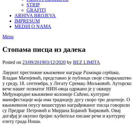
STRIP
GRAFITI
ARHIVA BROJEVA
IMPRESUM
MEDIJI O NAMA
Menu
Стопама писца из далека
Posted on
23/09/2019
03/12/2020
by
BEZ LIMITA
Лауреат престижне књижевне награде
Рамонда сербика
,
Владан Матијевић, представио је публици своје стваралаштво
у среду, 18. септембра, у Легату Сремац–Миљковић. Ауторско
вече нашег познатог НИН-овца одржано је у оквиру
Међународне књижевне колоније
Сићево
, културне
манифестације која има традицију дугу скоро три деценије. О
књижевном опусу вишеструко награђиваног писца говорили
су Предраг Петровић и Мирјана Бојанић Ћирковић. Овај
догађај је окупио бројне љубитеље писане речи и културну
елиту града Ниша.