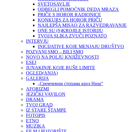
SVETOSAVLJE
ODBEGLI POMOĆNIK DEDA MRAZA
PRIČE S HOROR RADIONICE
KONKURS ZA HOROR PRIČU
NAJLEPŠA MISAO ZA RAZVEDRAVANJE
ONE SU (S)KROJILE ISTORIJU
TVOJA SLIKA ZVUČI POZNATO
INTERVJU
INICIJATIVE KOJE MENJAJU DRUŠTVO
POZVANI SMO – BILI SMO
NOVO NA POLJU KNJIŽEVNOSTI
ESEJ
JUNAKINJE KOJE RUŠE LIMITE
OGLED(ANJA)
GALERIJA
„Сремчевим стопама кроз Ниш”
AFORIZMI
JEZIČKI VAVILON
DRAMA
TVOJ GRAD
IZ STARE ŠTAMPE
FOTOPIS
ETNO
MUZIKA
FILM I POZORIŠTE