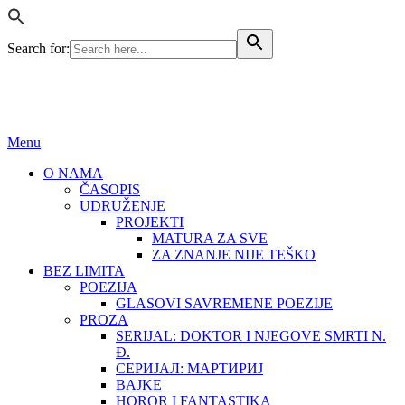
Search for:
BEZ LIMITA
ISSN (ONLINE): 2683-457X
Menu
O NAMA
ČASOPIS
UDRUŽENJE
PROJEKTI
MATURA ZA SVE
ZA ZNANJE NIJE TEŠKO
BEZ LIMITA
POEZIJA
GLASOVI SAVREMENE POEZIJE
PROZA
SERIJAL: DOKTOR I NJEGOVE SMRTI N.
Đ.
СЕРИЈАЛ: МАРТИРИЈ
BAJKE
HOROR I FANTASTIKA