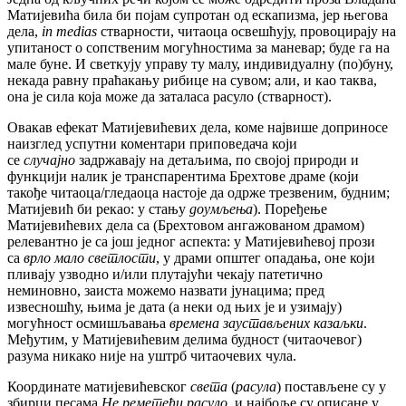
Матијевића била би појам супротан од ескапизма, јер његова
дела,
in medias
стварности, читаоца освешћују, провоцирају на
упитаност о сопственим могућностима за маневар; буде га на
мале буне. И светкују управу ту малу, индивидуалну (по)буну,
некада равну праћакању рибице на сувом; али, и као таква,
она је сила која може да заталаса расуло (стварност).
Овакав ефекат Матијевићевих дела, коме највише доприносе
наизглед успутни коментари приповедача који
се
случајно
задржавају на детаљима, по својој природи и
функцији налик је транспарентима Брехтове драме (који
такође читаоца/гледаоца настоје да одрже трезвеним, будним;
Матијевић би рекао: у стању
доумљења
). Поређење
Матијевићевих дела са (Брехтовом ангажованом драмом)
релевантно је са још једног аспекта: у Матијевићевој прози
са
врло мало светлости
, у драми општег опадања, оне који
пливају узводно и/или плутајући чекају патетично
неминовно, заиста можемо назвати јунацима; пред
извесношћу, њима је дата (а неки од њих је и узимају)
могућност осмишљавања
времена заустављених казаљки
.
Међутим, у Матијевићевим делима будност (читаочевог)
разума никако није на уштрб читаочевих чула.
Координате матијевићевског
света
(
расула
) постављене су у
збирци песама
Не реметећи расуло
, и најбоље су описане у