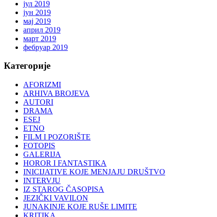
јул 2019
јун 2019
мај 2019
април 2019
март 2019
фебруар 2019
Категорије
AFORIZMI
ARHIVA BROJEVA
AUTORI
DRAMA
ESEJ
ETNO
FILM I POZORIŠTE
FOTOPIS
GALERIJA
HOROR I FANTASTIKA
INICIJATIVE KOJE MENJAJU DRUŠTVO
INTERVJU
IZ STAROG ČASOPISA
JEZIČKI VAVILON
JUNAKINJE KOJE RUŠE LIMITE
KRITIKA