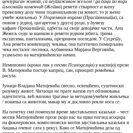
цензурисан живот, са неутаживом жељом / да баци по води
пљоснати каменчић
(
Жетва
) ремети стварност и њену
превелику дозу чини подношљивом (за живот; то је њено
умеће живљења). У
Подземним водама
(
Пристаништа
), са
пивом у једној, цигаретом у другој руци, у ћумезу
кафане
Пропалитет
, одбегла од своје девојачке части, Ана
Жежељ седи за шанком и ремети једним јебига, трима
ексцесима, панталонама, презривим погледом. У
Сусрету
,
Ана ремети конвенцију чекања; она патетично помирљиво
чека несталог песника, љубавника Марјана Верговића,
усамљено на матијевићевски начин.
Неминовно (кроки лик у песми
Психоделија
) у каснијој прози
В. Матијевића постаје каприц, сан, принцип ремећења
расула.
Јунаци Владана Матијевића свесно, освешћено, суштински
разумеју живот. Читаоци не прате њихов пут обликовања
идентитета, већ њихово трагање за методом/умећем живљења
/ ношења са животом, макар му и дословно рекли
носи се
.
На почетку смо поменули време заустављених казаљки – чест
мотив Матијевићеве прозе (који нас на први поглед асоцира
на фокнеровски, компсоновски мотив заустављања казаљки и
бацања очевог сата у реку). Како се Матијевићева дела од