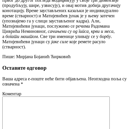
првог до другог погледа модификују у своје три димензије
(продубљују, шире, узвисују), и овај мотив добија другачију
конотацију. Време заустављених казаљки је индивидуално
време (стварност) и Матијевићев јунак је у њему затечен
(упознајемо га у слици заустављеног кадра). Али,
Матијевићеви јунаци, послужимо се речима Радомана
Циврића Неминовног,
сачињени су од гипса, крви и меса
,
а
богати маштом
. Све три именице уливају се у
борбу
.
Матијевићеви јунаци су
јаке силе
које ремете расуло
(стварност).
Пише: Мирјана Бојанић Ћирковић
Оставите одговор
Ваша адреса е-поште неће бити објављена.
Неопходна поља су
означена
*
Коментар