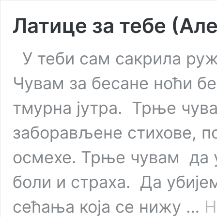
Латице за тебе (Ал
У теби сам сакрила руж
Чувам за бесане ноћи б
тмурна јутра. Трње чува
заборављене стихове, п
осмехе. Трње чувам да у
боли и страха. Да убиј
сећања која се нижу …
Н