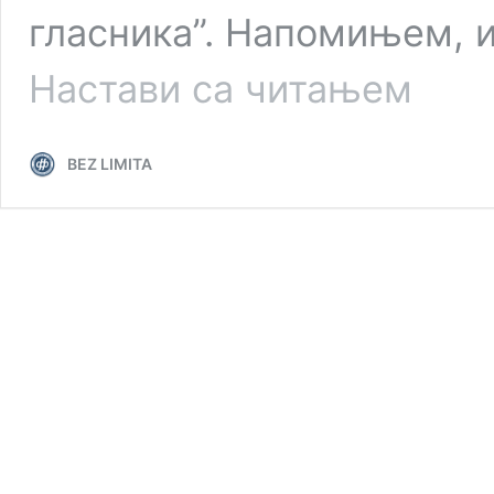
гласника”. Напомињем, и
КЊИЖЕВ
Настави са читањем
ЧАСОПИС
НА
МРЕЖИ
BEZ LIMITA