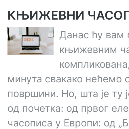
КЊИЖЕВНИ ЧАСОП
Данас ћу вам 
књижевним ча
компликована,
минута свакако нећемо с
површини. Но, шта је ту 
од почетка: од првог е
часописа у Европи: од 