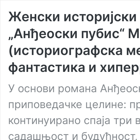
Женски историјски 
„Анђеоски пубис“ М
(историографска ме
фантастика и хипе
У основи романа Анђеос
приповедачке целине: пр
континуирано спаја три 
садашњост и будућност, 