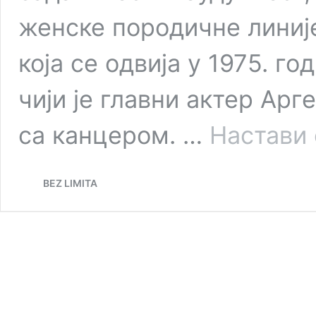
женске породичне линије
која се одвија у 1975. г
чији је главни актер Aрг
са канцером. …
Настави
BEZ LIMITA