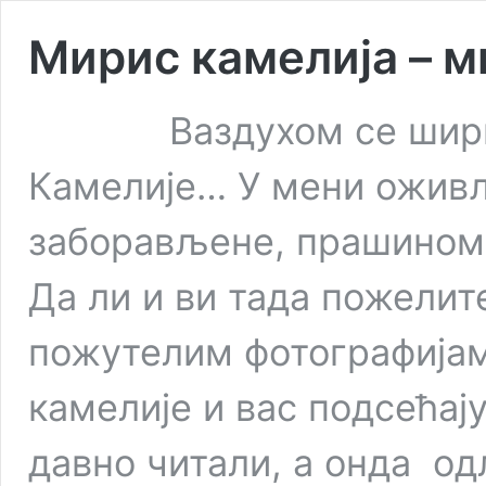
Мирис камелија – 
Ваздухом се шири оп
Камелије… У мени оживљ
заборављене, прашином
Да ли и ви тада пожелит
пожутелим фотографијам
камелије и вас подсећају
давно читали, а онда о