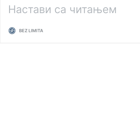
Мирис
Настави са читањем
камелија
–
мирис
BEZ LIMITA
немира…