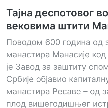
Тајна деспотовог во
вековима штити Ма
Поводом 600 година од 
манастира Манасије код
је Завод за заштиту спо
Србије објавио капитал
манастира Ресаве – од з
плод вишегодишњег ист