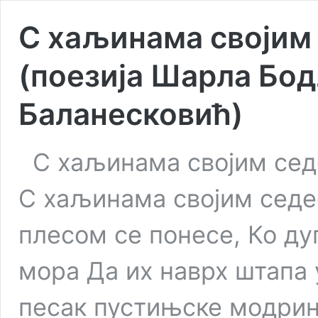
С хаљинама својим
(поезија Шарла Бод
Баланесковић)
С хаљинама својим сед
С хаљинама својим седе
плесом се понесе, Ко ду
мора Да их наврх штапа
песак пустињске модрин