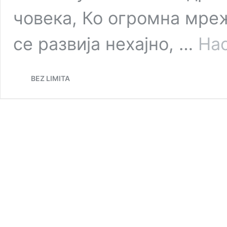
човека, Ко огромна мре
се развија нехајно, …
На
BEZ LIMITA