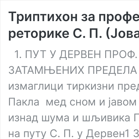
Триптихон за профе
реторике С. П. (Јо
1. ПУТ У ДЕРВЕН ПРОФ
ЗАТАМЊЕНИХ ПРЕДЕЛА И
измаглици тиркизни пред
Пакла мед сном и јавом
изнад шума и шљивика 
на путу С. П. у Дервен