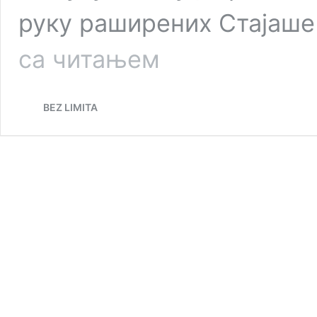
руку раширених Стајаше
Триптихон
са читањем
за
професора
естетике
BEZ LIMITA
и
реторике
С.
П.
(Јован
Младеновић)