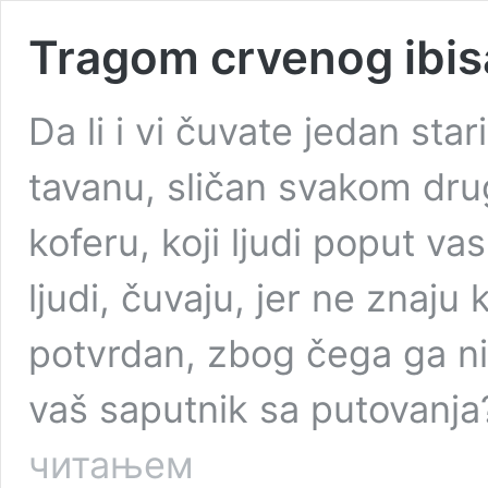
Tragom crvenog ibis
Da li i vi čuvate jedan star
tavanu, sličan svakom d
koferu, koji ljudi poput va
ljudi, čuvaju, jer ne znaju
potvrdan, zbog čega ga nist
vaš saputnik sa putovanj
Tragom
читањем
crvenog