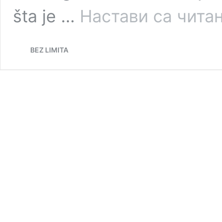
šta je …
Настави са чит
BEZ LIMITA