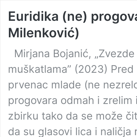
Euridika (ne) progov
Milenković)
Mirjana Bojanić, „Zvezde
muškatlama” (2023) Pred n
prvenac mlade (ne nezrelo
progovara odmah i zrelim i
zbirku tako da se može čita
da su glasovi lica i naličja