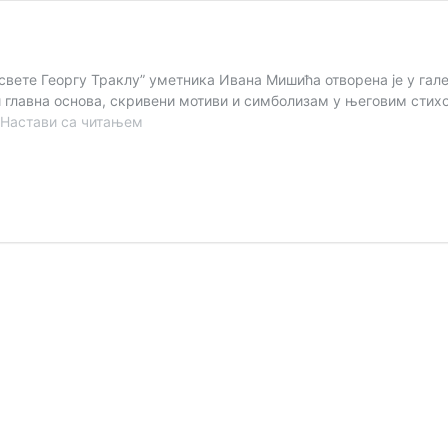
свете Георгу Траклу” уметника Ивана Мишића отворена је у галер
у ми главна основа, скривени мотиви и симболизам у његовим сти
„De
Настави са читањем
Profundis”
–
поезија
у
сликама