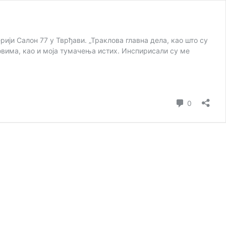
ији Салон 77 у Тврђави. „Траклова главна дела, као што су
ховима, као и моја тумачења истих. Инспирисали су ме
коментар
0