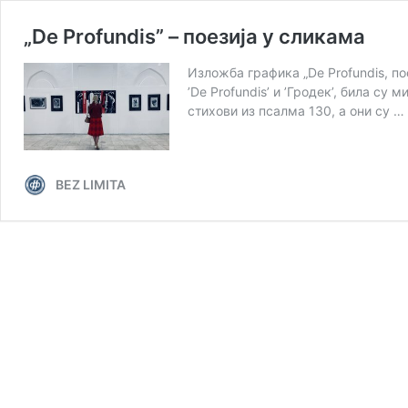
„De Profundis” – поезија у сликама
Изложба графика „De Profundis, по
’De Profundis’ и ’Гродек’, била с
стихови из псалма 130, а они су …
BEZ LIMITA