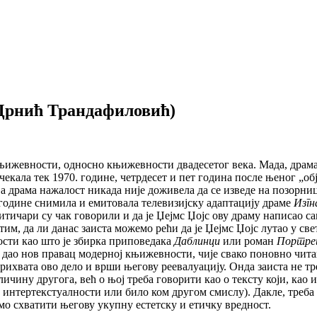
Црнић Трандафиловић)
књижевности, односно књижевности двадесетог века. Мада, драм
екала тек 1970. године, четрдесет и пет година после њеног „обј
Ова драма нажалост никада није доживела да се изведе на позорни
 године снимила и емитовала телевизијску адаптацију драме
Изгн
тичари су чак говорили и да је Џејмс Џојс ову драму написао са
им, да ли данас заиста можемо рећи да је Џејмс Џојс лутао у све
сти као што је збирка приповедака
Даблинци
или роман
Портре
и дао нов правац модерној књижевности, чије свако поновно ч
рихвата ово дело и врши његову реевалуацију. Онда заиста не тре
личину другога, већ о њој треба говорити као о тексту који, као
 интертекстуалности или било ком другом смислу). Дакле, треба
мо схватити његову укупну естетску и етичку вредност.