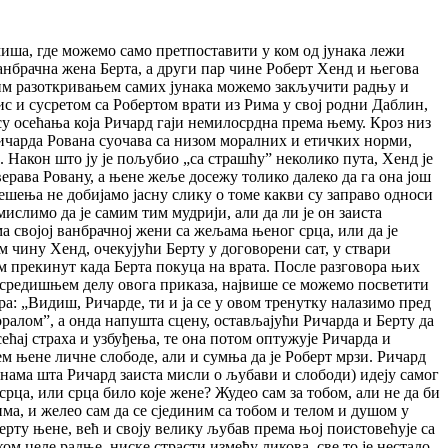
и миша, где можемо само претпоставити у ком од јунака лежи
анбрачна жена Берта, а други пар чине Роберт Хенд и његова
ијим разоткривањем самих јунака можемо закључити радњу и
с и сусретом са Робертом врати из Рима у свој родни Даблин,
у осећања која Ричард гаји немилосрдна према њему. Кроз низ
Ричарда Рована суочава са низом моралних и етичких норми,
. Након што ју је пољубио „са страшћу” неколико пута, Хенд је
ерава Ровану, а њене жеље досежу толико далеко да га она још
решења не добијамо јасну слику о томе какви су заправо односи
ислимо да је самим тим мудрији, али да ли је он заиста
а својој ванбрачној жени са жељама њеног срца, или да је
м чину Хенд, очекујући Берту у договорени сат, у ствари
ам прекинут када Берта покуца на врата. После разговора њих
у средишњем делу овога приказа, највише се можемо посветити
ра: „Видиш, Ричарде, ти и ја се у овом тренутку налазимо пред
ралом”, а онда напушта сцену, остављајући Ричарда и Берту да
ећај страха и узбуђења, те она потом оптужује Ричарда и
м њене личне слободе, али и сумња да је Роберт мрзи. Ричард
 нама шта Ричард заиста мисли о љубави и слободи) идеју самог
рца, или срца било које жене? Жудео сам за тобом, али не да би
има, и желео сам да се сјединим са тобом и телом и душом у
ерту њене, већ и своју велику љубав према њој поистовећује са
ом целе радње, ниске страсти између ликова, све то је нестало