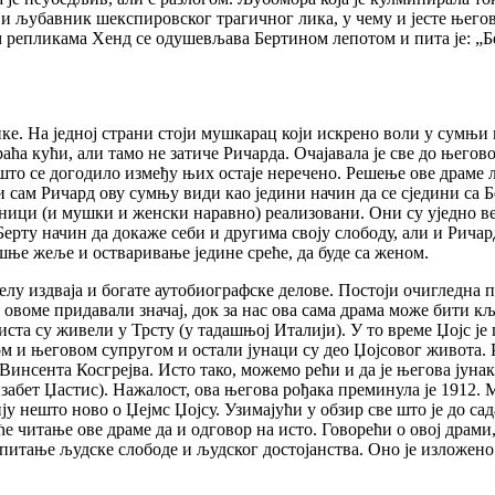
ави љубавник шекспировског трагичног лика, у чему и јесте њего
репликама Хенд се одушевљава Бертином лепотом и пита је: „Бер
е. На једној страни стоји мушкарац који искрено воли у сумњи и
раћа кући, али тамо не затиче Ричарда. Очајавала је све до његов
што се догодило између њих остаје неречено. Решење ове драме 
у и сам Ричард ову сумњу види као једини начин да се сједини с
вници (и мушки и женски наравно) реализовани. Они су уједно вер
 Берту начин да докаже себи и другима своју слободу, али и Ричар
шње жеље и остваривање једине среће, да буде са женом.
лу издваја и богате аутобиографске делове. Постоји очигледна п
овоме придавали значај, док за нас ова сама драма може бити кљ
ста су живели у Трсту (у тадашњој Италији). У то време Џојс је
м и његовом супругом и остали јунаци су део Џојсовог живота. Ро
инсента Косгрејва. Исто тако, можемо рећи и да је његова јунак
лизабет Џастис). Нажалост, ова његова рођака преминула је 1912
нешто ново о Џејмс Џојсу. Узимајући у обзир све што је до сада 
читање ове драме да и одговор на исто. Говорећи о овој драми,
је питање људске слободе и људског достојанства. Оно је изложе