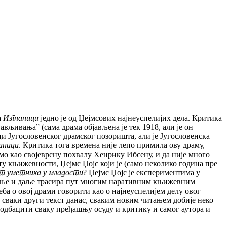
а
Изгнаници
једно је од Џејмсових најнеуспелијих дела. Критика
ављивања” (сама драма објављена је тек 1918, али је он
ци Југословенског драмског позоришта, али је Југословенска
аници
. Критика тога времена није лепо примила ову драму,
мо као својеврсну похвалу Хенрику Ибсену, и да није много
ту књижевности, Џејмс Џојс који је (само неколико година пре
т уметника у младости
? Џејмс Џојс је експериментима у
итање и даље трасира пут многим наративним књижевним
ба о овој драми говорити као о најнеуспелијем делу овог
 и сваки други текст данас, сваким новим читањем добије неко
 одбацити сваку пређашњу осуду и критику и самог аутора и