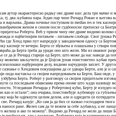
 и сам аутор окарактерисао радњу ове драме као: дела три мачке 
 тј. два љубавна пара. Један пар чине Ричард Рован и његова в
та и варљива. Драма почиње поступком in medias res и тек касн
м ванбрачном женом и сином после судбоносне преписке са Беатри
пријатеља Роберта. Већ у првом чину ове драме видимо колико с
и можда и најбитнијим питањем – питањем слободе. Свог јунака 
ући где Хенд први пут напредује у заводничком односу са Бертом
ку касније те вечери. Берта се збуњена и плашљива у ствари пов
звраћа да Берта треба да уради оно што жели. Ми из оваквог раз
е да је Ричард старији од Берте, што може да нас наведе да пом
тку можемо закључити да је Џојсов јунак поистоветио љубав прем
психолошки најбурнијем делу, видимо најчуднији заплет. У друго
е сазнање о Хендовим покушајима да се удвара Берти, али је и с
који онда наставља са својим напредовањем ка Берти. Баш овде, 
 узбуђена Берта. Роберт у разговору са својим пријатељем изгова
инути са последњим обавезама према ономе што људи називају мо
ости. Угледавши Ричарда у Робертовој кући, Берту је излудео ос
н као и остали”; она очајава, поистовећује љубомору са губљење
ику која ће одјекнути целим делом, али и одредити (и потврдити
е. Ричард казује: „Ко сам ја да бих се назвао господарем твога с
а наноси ране. Желео сам да те вежем за себе љубављу, а не ланц
о то желиш и ако то можеш”. Видимо да Ричард не жели да лиши Б
је неубедљив, али с разлогом. Љубомора која је кулминирала ток