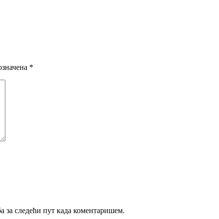
означена
*
ба за следећи пут када коментаришем.