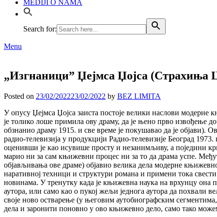
MEDIJI O NAMA
Search for:
Menu
„Изгнаници” Џејмса Џојса (Страхиња 
Posted on
23/02/2022
23/02/2022
by
BEZ LIMITA
У опусу Џејмса Џојса заиста постоје велики наслови модерне 
је толико лоше примила ову драму, да је њено прво извођење доч
обзнанио драму 1915. и све време је покушавао да је објави). 
радио-телевизија у продукцији Радио-телевизије Београд 1973.
оценивши је као исувише просту и незанимљиву, а поједини кри
марио ни за сам књижевни процес ни за то да драма успе. Међут
објављивања ове драме) објавио велика дела модерне књижевно
наративној техници и структури романа и примени тока свест
новинама. У тренутку када је књижевна наука на врхунцу она п
аутора, или само као о пукој жељи једнога аутора да похвали ве
своје ново остварење (у његовим аутобиографским сегментима,
дела и заронити поновно у ово књижевно дело, само тако може