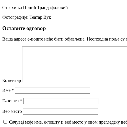
Страхиња Црнић Трандафиловић
Фотографије: Театар Вук
Оставите одговор
Ваша адреса е-поште неће бити објављена.
Неопходна поља су 
Коментар
Име
*
Е-пошта
*
Веб место
Сачувај моје име, е-пошту и веб место у овом прегледачу ве