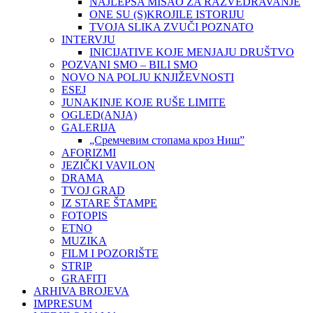
NAJLEPŠA MISAO ZA RAZVEDRAVANJE
ONE SU (S)KROJILE ISTORIJU
TVOJA SLIKA ZVUČI POZNATO
INTERVJU
INICIJATIVE KOJE MENJAJU DRUŠTVO
POZVANI SMO – BILI SMO
NOVO NA POLJU KNJIŽEVNOSTI
ESEJ
JUNAKINJE KOJE RUŠE LIMITE
OGLED(ANJA)
GALERIJA
„Сремчевим стопама кроз Ниш”
AFORIZMI
JEZIČKI VAVILON
DRAMA
TVOJ GRAD
IZ STARE ŠTAMPE
FOTOPIS
ETNO
MUZIKA
FILM I POZORIŠTE
STRIP
GRAFITI
ARHIVA BROJEVA
IMPRESUM