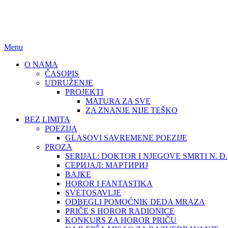
BEZ LIMITA
ISSN (ONLINE): 2683-457X
Menu
O NAMA
ČASOPIS
UDRUŽENJE
PROJEKTI
MATURA ZA SVE
ZA ZNANJE NIJE TEŠKO
BEZ LIMITA
POEZIJA
GLASOVI SAVREMENE POEZIJE
PROZA
SERIJAL: DOKTOR I NJEGOVE SMRTI N. Đ.
СЕРИЈАЛ: МАРТИРИЈ
BAJKE
HOROR I FANTASTIKA
SVETOSAVLJE
ODBEGLI POMOĆNIK DEDA MRAZA
PRIČE S HOROR RADIONICE
KONKURS ZA HOROR PRIČU