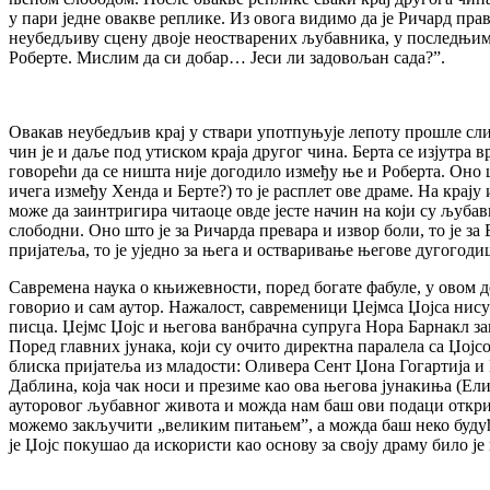
у пари једне овакве реплике. Из овога видимо да је Ричард пр
неубедљиву сцену двоје неостварених љубавника, у последњим 
Роберте. Мислим да си добар… Јеси ли задовољан сада?”.
Овакав неубедљив крај у ствари употпуњује лепоту прошле слик
чин је и даље под утиском краја другог чина. Берта се изјутра в
говорећи да се ништа није догодило између ње и Роберта. Оно 
ичега између Хенда и Берте?) то је расплет ове драме. На крај
може да заинтригира читаоце овде јесте начин на који су љуба
слободни. Оно што је за Ричарда превара и извор боли, то је за
пријатеља, то је уједно за њега и остваривање његове дугогоди
Савремена наука о књижевности, поред богате фабуле, у овом де
говорио и сам аутор. Нажалост, савременици Џејмса Џојса нису 
писца. Џејмс Џојс и његова ванбрачна супруга Нора Барнакл заи
Поред главних јунака, који су очито директна паралела са Џојсо
блиска пријатеља из младости: Оливера Сент Џона Гогартија и В
Даблина, која чак носи и презиме као ова његова јунакиња (Е
ауторовог љубавног живота и можда нам баш ови подаци открију 
можемо закључити „великим питањем”, а можда баш неко будуће 
је Џојс покушао да искористи као основу за своју драму било 