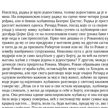
Наизглед, радња је врло једноставна, толико једноставна да је
миш. На површинском плану радњу на сцени чине четири јунака,
рођака, али и бивша љубавница Беатрис Џастис. Радња је прос
расплет њихових односа. Ричард Рован, писац који се са својо
упада у опасну замку љубави и бива суочен са љубомором свог 
догађаја Џејмс Џојс се на психолошком плану свог јунака бав
које онда и сам преиспитује. Први чин дешава се у Ровановој к
тражио да му се она придружи у његовом дому на другом састан
и пита да ли да прихвати Робертов позив или не. На то Рован у
између ванбрачних супружника. Неколико пута у делу напомиње с
мудрији или је само заљубљен у драгу Берту, да ли већ на поче
његова љубав у ствари једина и једнострана? У другом, можда 
дочекује свога пријатеља Рована. Мирно, Рован објашњава свој
двоје Рован се враћа кући, остављајући жену саму са Хендом, 
разговорима, али пре свега разговору који воде очајни Ричард и
одлуком необично важном за мој и твој живот, хоћемо ли прек
воде један од најлепших љубавних разговора у светској књижевн
говори му: „Ипак си и ти као и сви остали мушкарци, љубомора
онда сломљен, у жељи да оправда и себе и Берту, изговара репл
дела. Ова реплика одише шекспировском љубављу и она изгара св
била моја у мраку поверења, већ у неспокојству живе сумње кој
крајњој наготи… Берта, воли га, буди његова, предај му се, ак
њеном слободом. После овакве реплике сваки крај другога чина 