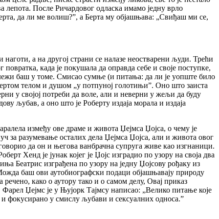
ва лепота. После Ричардовог одласка имамо једну врло
та, да ли ме волиш?”, а Берта му објашњава: „Свиђаш ми се,
 наготи, а на другој страни се налазе неостварени људи. Трећи
ог повратка, када је покушала да оправда себе и своје поступке,
лежи баш у томе. Смисао сумње (и питања: да ли је уопште било
а Бертом телом и душом „у потпуној голотињи”. Оно што заиста
ни у својој потреби да воле, али и неверни у жељи да буду
дову љубав, а оно што је Роберту издаја морала и издаја
аралела између ове драме и живота Џејмса Џојса, о чему је
уч за разумевање осталих дела Џејмса Џојса, али и живота овог
 говорио да он и његова ванбрачна супруга живе као изгнаници.
берт Хенд је јунак којег је Џојс изградио по узору на своја два
иња Беатрис изграђена по узору на једну Џојсову рођаку из
. Можда баш ови аутобиографски подаци објашњавају природу
речено, како о аутору тако и о самом делу, Овај приказ
 Фарел Џејмс је у Њујорк Тајмсу написао: „Велико питање које
но и фокусирано у смислу љубави и сексуалних односа.”