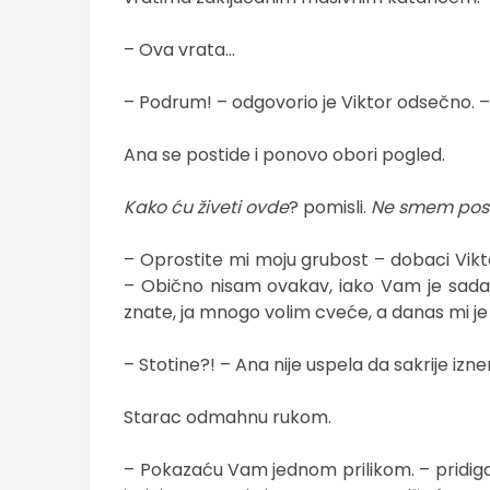
– Ova vrata…
– Podrum! – odgovorio je Viktor odsečno. 
Ana se postide i ponovo obori pogled.
Kako ću živeti ovde
? pomisli.
Ne smem posta
– Oprostite mi moju grubost – dobaci Vikto
– Obično nisam ovakav, iako Vam je sada 
znate, ja mnogo volim cveće, a danas mi je
– Stotine?! – Ana nije uspela da sakrije izn
Starac odmahnu rukom.
– Pokazaću Vam jednom prilikom. – pridigao