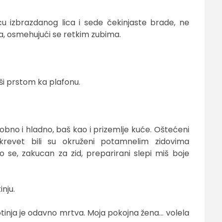
u izbrazdanog lica i sede čekinjaste brade, ne
eđa, osmehujući se retkim zubima.
ši prstom ka plafonu.
obno i hladno, baš kao i prizemlje kuće. Oštećeni
 krevet bili su okruženi potamnelim zidovima
 se, zakucan za zid, preparirani slepi miš boje
inju.
votinja je odavno mrtva. Moja pokojna žena… volela