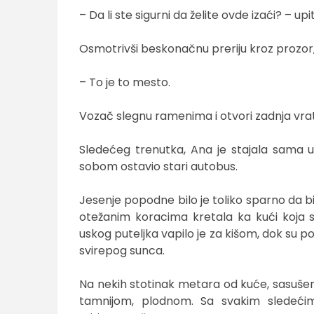
– Da li ste sigurni da želite ovde izaći? – up
Osmotrivši beskonačnu preriju kroz prozor
– To je to mesto.
Vozač slegnu ramenima i otvori zadnja vra
Sledećeg trenutka, Ana je stajala sama u
sobom ostavio stari autobus.
Jesenje popodne bilo je toliko sparno da bi
otežanim koracima kretala ka kući koja s
uskog puteljka vapilo je za kišom, dok su 
svirepog sunca.
Na nekih stotinak metara od kuće, sasušen
tamnijom, plodnom. Sa svakim sledećim