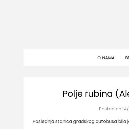
O NAMA
B
Polje rubina (A
Posted on
14/
Poslednja stanica gradskog autobusa bila j