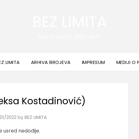
BEZ LIMITA
ISSN (ONLINE): 2683-457X
EZ LIMITA
ARHIVA BROJEVA
IMPRESUM
MEDIJI O
leksa Kostadinović)
01/2022
by
BEZ LIMITA
e usred nedođije.