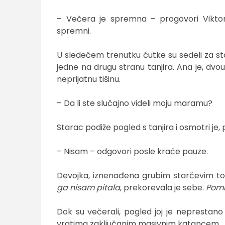
– Večera je spremna – progovori Viktor
spremni.
U sledećem trenutku ćutke su sedeli za st
jedne na drugu stranu tanjira. Ana je, dvou
neprijatnu tišinu.
– Da li ste slučajno videli moju maramu?
Starac podiže pogled s tanjira i osmotri je
– Nisam – odgovori posle kraće pauze.
Devojka, iznenađena grubim starčevim to
ga nisam pitala
, prekorevala je sebe.
Pomi
Dok su večerali, pogled joj je neprestano 
vratima zaključanim masivnim katancem.