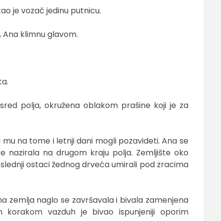
itao je vozač jedinu putnicu.
, Ana klimnu glavom.
ta.
sred polja, okružena oblakom prašine koji je za
 mu na tome i letnji dani mogli pozavideti. Ana se
e nazirala na drugom kraju polja. Zemljište oko
poslednji ostaci žednog drveća umirali pod zracima
a zemlja naglo se završavala i bivala zamenjena
 korakom vazduh je bivao ispunjeniji oporim