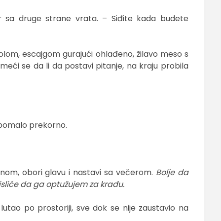
 sa druge strane vrata. – Siđite kada budete
olom, escajgom gurajući ohlađeno, žilavo meso s
meći se da li da postavi pitanje, na kraju probila
, pomalo prekorno.
nom, obori glavu i nastavi sa večerom.
Bolje da
sliće da ga optužujem za krađu
.
lutao po prostoriji, sve dok se nije zaustavio na