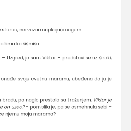
e starac, nervozno cupkajući nogom.
 očima ka šišmišu.
. – Uzgred, ja sam Viktor – predstavi se uz široki,
pronađe svoju cvetnu maramu, ubeđena da ju je
 u bradu, pa naglo prestala sa traženjem.
Viktor je
je on uzeo?
– pomislila je, pa se osmehnula sebi –
ta će njemu moja marama?