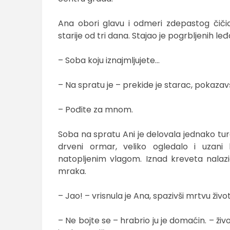
Ana obori glavu i odmeri zdepastog čičic
starije od tri dana. Stajao je pogrbljenih l
– Soba koju iznajmljujete…
– Na spratu je – prekide je starac, pokazav
– Pođite za mnom.
Soba na spratu Ani je delovala jednako tur
drveni ormar, veliko ogledalo i uzani
natopljenim vlagom. Iznad kreveta nalazio
mraka.
– Jao! – vrisnula je Ana, spazivši mrtvu život
– Ne bojte se – hrabrio ju je domaćin. – ži