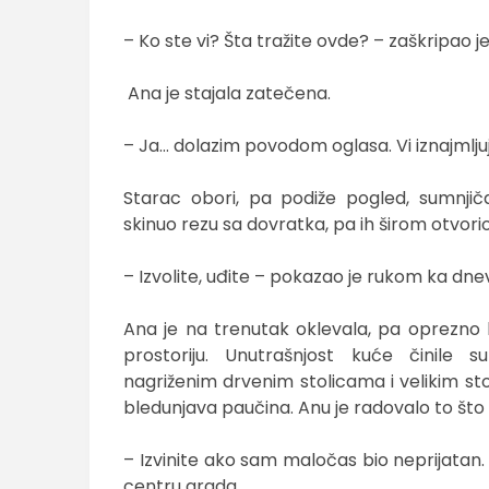
– Ko ste vi? Šta tražite ovde? – zaškripao
Ana je stajala zatečena.
– Ja… dolazim povodom oglasa. Vi iznajmljuje
Starac obori, pa podiže pogled, sumnjiča
skinuo rezu sa dovratka, pa ih širom otvorio
– Izvolite, uđite – pokazao je rukom ka d
Ana je na trenutak oklevala, pa oprezno k
prostoriju. Unutrašnjost kuće činile 
nagriženim drvenim stolicama i velikim sto
bledunjava paučina. Anu je radovalo to što 
– Izvinite ako sam maločas bio neprijatan.
centru grada.