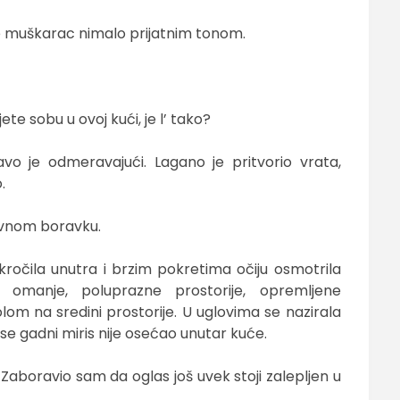
 je muškarac nimalo prijatnim tonom.
te sobu u ovoj kući, je l’ tako?
vo je odmeravajući. Lagano je pritvorio vrata,
.
nevnom boravku.
ročila unutra i brzim pokretima očiju osmotrila
su omanje, poluprazne prostorije, opremljene
lom na sredini prostorije. U uglovima se nazirala
se gadni miris nije osećao unutar kuće.
 Zaboravio sam da oglas još uvek stoji zalepljen u