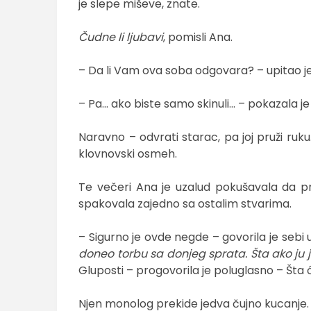
je slepe miševe, znate.
Čudne li ljubavi
, pomisli Ana.
– Da li Vam ova soba odgovara? – upitao j
– Pa… ako biste samo skinuli… – pokazala je
Naravno – odvrati starac, pa joj pruži ruku
klovnovski osmeh.
Te večeri Ana je uzalud pokušavala da 
spakovala zajedno sa ostalim stvarima.
– Sigurno je ovde negde – govorila je sebi
doneo torbu sa donjeg sprata. Šta ako ju 
Gluposti – progovorila je poluglasno – Š
Njen monolog prekide jedva čujno kucanje.