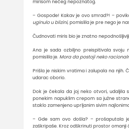
mirisom nečeg nepoznatog.
– Gospode! Kakav je ovo smrad?! – povika
uginulo u blizini
, pomislila je pre nego je n
Čudnovati miris bio je znatno nepodnošljiviji
Ana je sada ozbiljno preispitivala svoj
pomislila je.
Mora da postoji neko racionaln
Prišla je niskim vratima i zalupala na njih. 
udarac oborio.
Dok je čekala da joj neko otvori, udaljila
ponekim napuklim crepom sa južne strane. 
staklo zamenjeno uprljanim sivim najlonima
– Gde sam ovo došla? – prošaputala je
zaškripaše. Kroz odškrinuti prostor omanji č