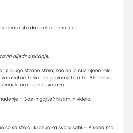
– Nemate šta da tražite tamo dole.
viti nijedno pitanje.
r s druge strane stola, kao da je čuo njene misli.
verovatno teško da poverujete u to. Ali danas…
 uvenulo na stotine cvetova.
enađenje – Gde ih gajite? Nisam ih videla.
 se sa stola i krenuo ka svojoj sobi. – A sada me