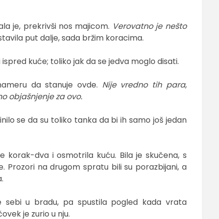
la je, prekrivši nos majicom.
Verovatno je nešto
astavila put dalje, sada bržim koracima.
 ispred kuće; toliko jak da se jedva moglo disati.
u nameru da stanuje ovde.
Nije vredno tih para
,
o objašnjenje za ovo.
Činilo se da su toliko tanka da bi ih samo još jedan
 se korak-dva i osmotrila kuću. Bila je skučena, s
Prozori na drugom spratu bili su porazbijani, a
.
 sebi u bradu, pa spustila pogled kada vrata
ovek je zurio u nju.